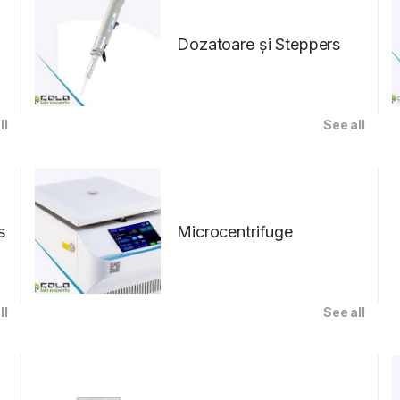
Dozatoare și Steppers
ll
See all
s
Microcentrifuge
ll
See all