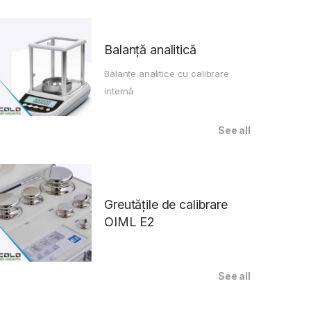
Balanță analitică
Balanțe analitice cu calibrare
internă
See all
Greutățile de calibrare
OIML E2
See all