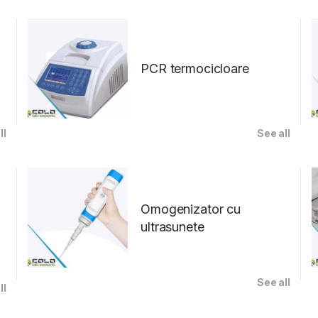
PCR termocicloare
ll
See all
Omogenizator cu
ultrasunete
See all
ll