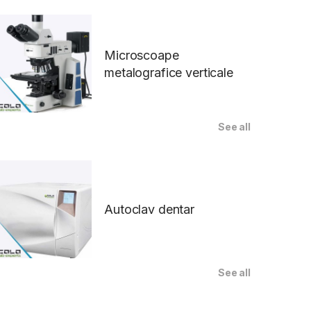
Microscoape
metalografice verticale
See all
Autoclav dentar
See all