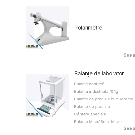
Polarimetre
See a
Balanțe de laborator
Balanță analitică
Balanta industriala /0,1g
Balanțe de precizie în miligrame
Balanțe de precizie
Cântare speciale
Balanțe Micro\Semi-Micro
See a