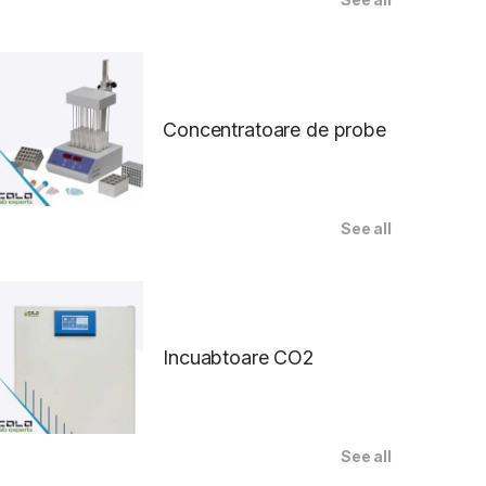
Concentratoare de probe
See all
Incuabtoare CO2
See all