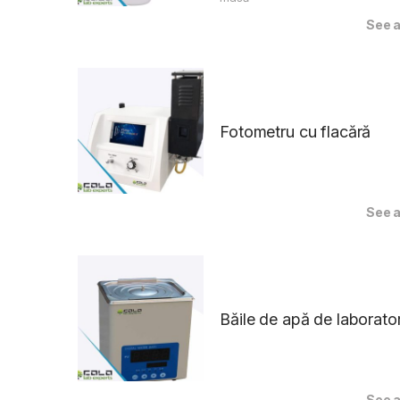
See a
Fotometru cu flacără
See a
Băile de apă de laborato
See a