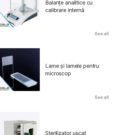
Balanțe analitice cu
calibrare internă
See all
Lame și lamele pentru
microscop
See all
Sterilizator uscat