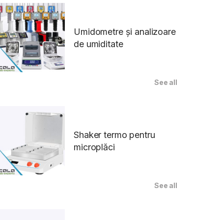
Umidometre și analizoare
de umiditate
See all
Shaker termo pentru
microplăci
See all