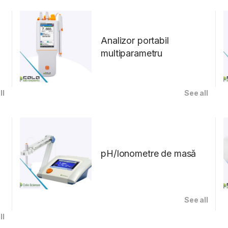
Analizor portabil
multiparametru
ll
See all
pH/Ionometre de masă
See all
ll