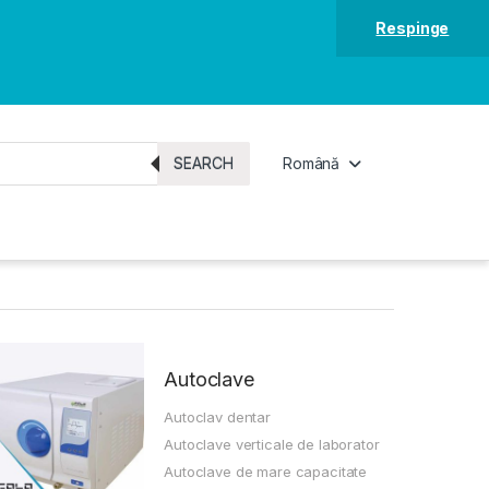
Respinge
SEARCH
Română
Autoclave
Autoclav dentar
Autoclave verticale de laborator
Autoclave de mare capacitate