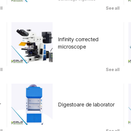
ll
See all
Infinity corrected
microscope
ll
See all
r
Digestoare de laborator
ll
See all