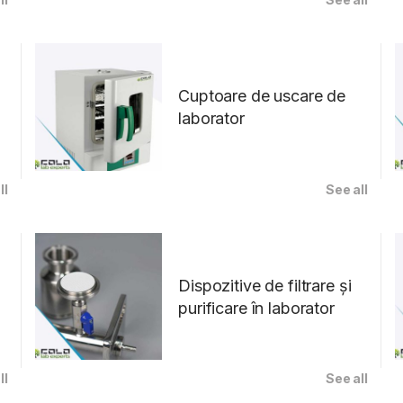
Cuptoare de uscare de
laborator
ll
See all
Dispozitive de filtrare și
purificare în laborator
ll
See all