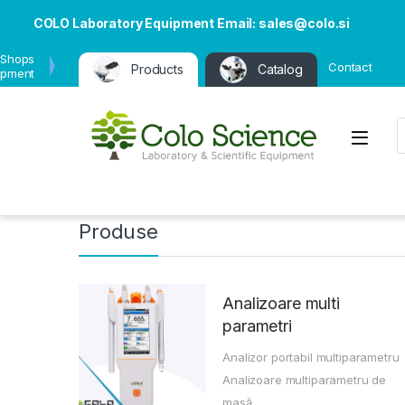
COLO Laboratory Equipment Email: sales@colo.si
 Shops
Contact
Products
Catalog
ipment
P
Open
Produse
Analizoare multi
parametri
Analizor portabil multiparametru
Analizoare multiparametru de
masă