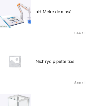
pH Metre de masă
See all
Nichiryo pipette tips
See all