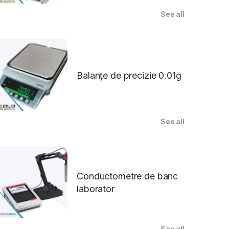
See all
Balanțe de precizie 0.01g
See all
Conductometre de banc
laborator
See all