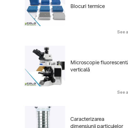
Blocuri termice
See a
Microscopie fluorescent
verticală
See a
Caracterizarea
dimensiunii particulelor