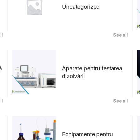
Uncategorized
ll
See all
ă
Aparate pentru testarea
dizolvării
ll
See all
Echipamente pentru