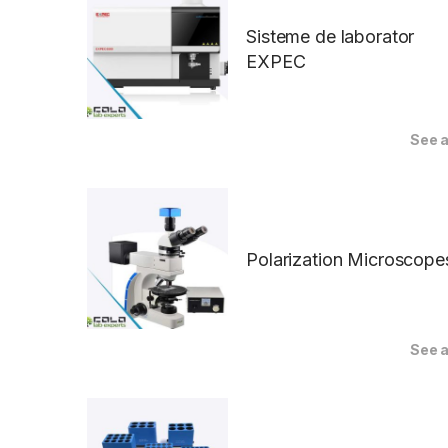
Sisteme de laborator
EXPEC
See a
Polarization Microscope
See a