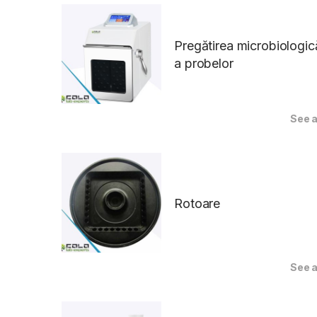
Pregătirea microbiologic
a probelor
See a
Rotoare
See a