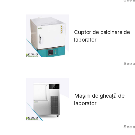
Cuptor de calcinare de
laborator
See a
Mașini de gheață de
laborator
See a