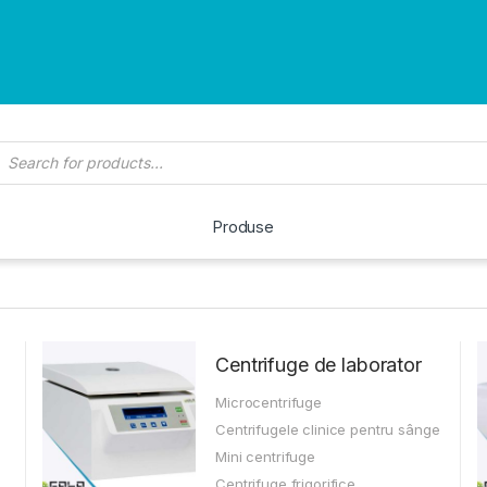
roducts search
Produse
Centrifuge de laborator
Microcentrifuge
Centrifugele clinice pentru sânge
Mini centrifuge
Centrifuge frigorifice