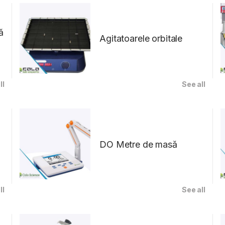
ă
Agitatoarele orbitale
ll
See all
DO Metre de masă
ll
See all