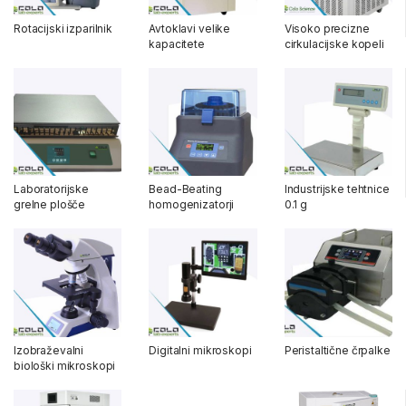
Rotacijski izparilnik
Avtoklavi velike
Visoko precizne
kapacitete
cirkulacijske kopeli
Laboratorijske
Bead-Beating
Industrijske tehtnice
grelne plošče
homogenizatorji
0.1 g
Izobraževalni
Digitalni mikroskopi
Peristaltične črpalke
biološki mikroskopi