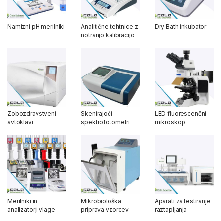
Namizni pH merilniki
Analitične tehtnice z
Dry Bath inkubator
notranjo kalibracijo
Zobozdravstveni
Skenirajoči
LED fluorescenčni
avtoklavi
spektrofotometri
mikroskop
Merilniki in
Mikrobiološka
Aparati za testiranje
analizatorji vlage
priprava vzorcev
raztapljanja