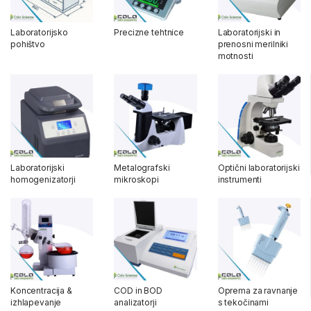
Laboratorijsko
Precizne tehtnice
Laboratorijski in
pohištvo
prenosni merilniki
motnosti
Laboratorijski
Metalografski
Optični laboratorijski
homogenizatorji
mikroskopi
instrumenti
Koncentracija &
COD in BOD
Oprema za ravnanje
izhlapevanje
analizatorji
s tekočinami