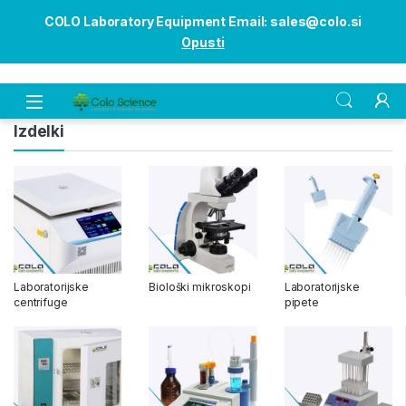
COLO Laboratory Equipment Email: sales@colo.si
Opusti
Open
Izdelki
Laboratorijske
Biološki mikroskopi
Laboratorijske
centrifuge
pipete