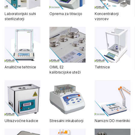
Laboratorijski suhi
Oprema za titracijo
Koncentratorji
sterilizatorji
vzorcev
Analitične tehtnice
OIML E2
Tehtnice
kalibracijske uteži
Ultrazvočne kadice
Stresalni inkubatorji
Namizni DO merilniki