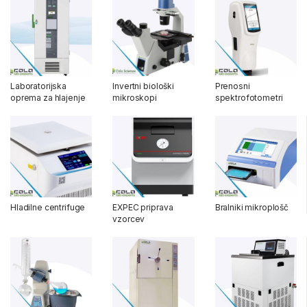
Laboratorijska
Invertni biološki
Prenosni
oprema za hlajenje
mikroskopi
spektrofotometri
Hladilne centrifuge
EXPEC priprava
Bralniki mikroplošč
vzorcev