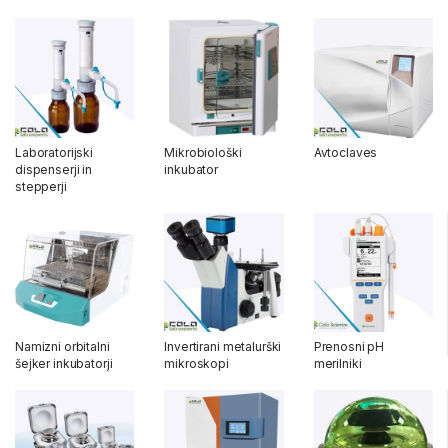
Laboratorijski
Mikrobiološki
Avtoclaves
dispenserji in
inkubator
stepperji
Namizni orbitalni
Invertirani metalurški
Prenosni pH
šejker inkubatorji
mikroskopi
merilniki