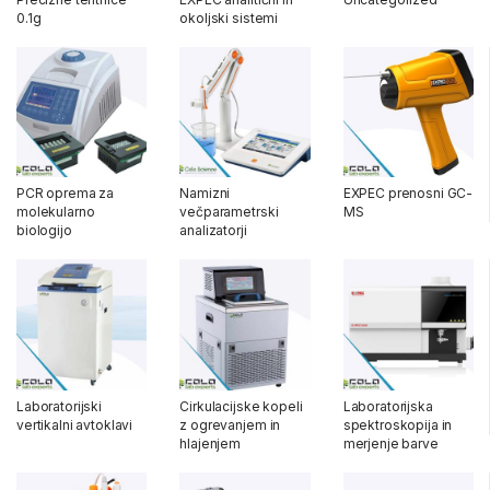
0.1g
okoljski sistemi
PCR oprema za
Namizni
EXPEC prenosni GC-
molekularno
večparametrski
MS
biologijo
analizatorji
Laboratorijski
Cirkulacijske kopeli
Laboratorijska
vertikalni avtoklavi
z ogrevanjem in
spektroskopija in
hlajenjem
merjenje barve