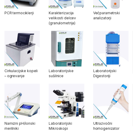
PCR termociklerji
Karakterizacija
Večparametrski
velikosti delcev
analizatorji
(granulometrija)
Cirkulacijske kopeli
Laboratorijske
Laboratorijski
– ogrevanje
sušilnice
Digestoriji
Namizni pH/ionski
Laboratorijski
Ultrazvočni
merilniki
Mikroskopi
homogenizator