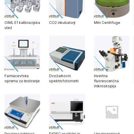
OIML E1 kalibracijska
CO2 inkubatorji
Mini Centrifuge
utež
Farmacevtska
Dvožarkovni
Invertna
oprema za testiranje
spektrofotometri
fluorescenčna
mikroskopija
Precizne tehtnice
EXPEC analitični in
Uncategorized