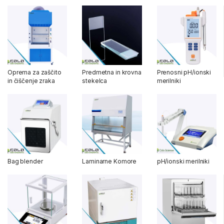
Oprema za zaščito
Predmetna in krovna
Prenosni pH/ionski
in čiščenje zraka
stekelca
merilniki
Bag blender
Laminarne Komore
pH/ionski merilniki