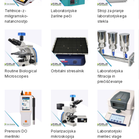
Tehtnice-z-
Laboratorijske
Stroji za pranje
miligramsko-
žarilne peči
laboratorijskega
natancnostjo
stekla
Routine Biological
Orbitalni stresalnik
Laboratorijska
Microscopes
filtracija in
prečiščevanje
Prenosni DO
Polarizacijska
Laboratorijski
merilniki
mikroskopija
merilec vlage