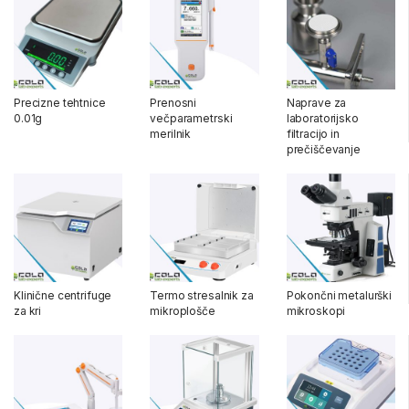
Precizne tehtnice
Prenosni
Naprave za
0.01g
večparametrski
laboratorijsko
merilnik
filtracijo in
prečiščevanje
Klinične centrifuge
Termo stresalnik za
Pokončni metalurški
za kri
mikroplošče
mikroskopi