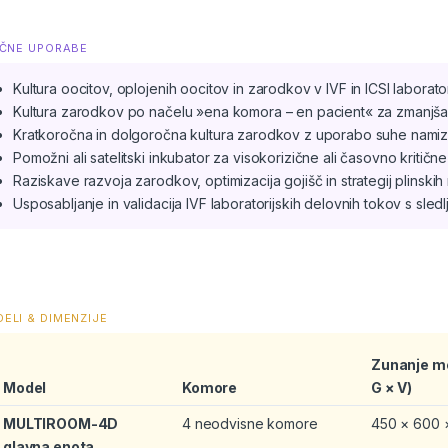
IČNE UPORABE
Kultura oocitov, oplojenih oocitov in zarodkov v IVF in ICSI laborator
Kultura zarodkov po načelu »ena komora – en pacient« za zmanjša
Kratkoročna in dolgoročna kultura zarodkov z uporabo suhe namizne
Pomožni ali satelitski inkubator za visokorizične ali časovno kritičn
Raziskave razvoja zarodkov, optimizacija gojišč in strategij plinski
Usposabljanje in validacija IVF laboratorijskih delovnih tokov s sle
ELI & DIMENZIJE
Zunanje me
Model
Komore
G × V)
MULTIROOM-4D
4 neodvisne komore
450 × 600 
glavna enota