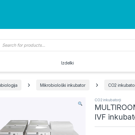
roducts search
Izdelki
biologija
Mikrobiološki inkubator
CO2 inkubator
CO2 inkubatorji
MULTIROOM
IVF inkubat