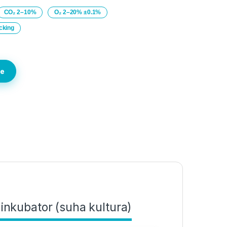
CO₂ 2–10%
O₂ 2–20% ±0.1%
acking
te
nkubator (suha kultura)