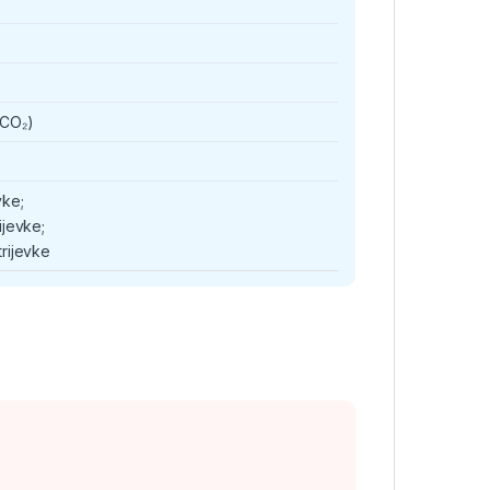
 (CO₂)
vke;
ijevke;
rijevke