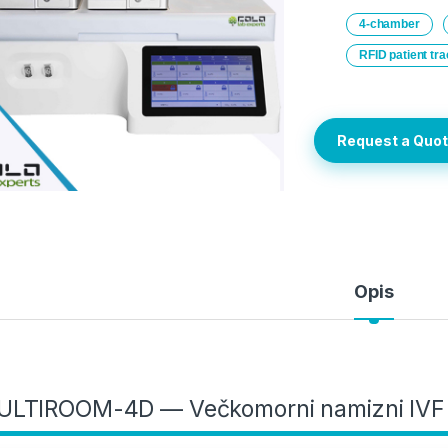
4-chamber
RFID patient tr
Request a Quo
Opis
LTIROOM-4D — Večkomorni namizni IVF i