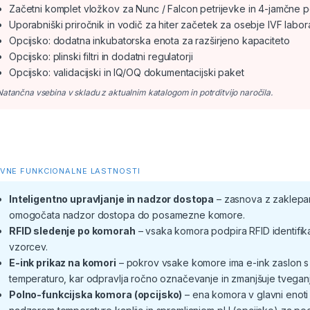
Začetni komplet vložkov za Nunc / Falcon petrijevke in 4-jamčne
Uporabniški priročnik in vodič za hiter začetek za osebje IVF labora
Opcijsko: dodatna inkubatorska enota za razširjeno kapaciteto
Opcijsko: plinski filtri in dodatni regulatorji
Opcijsko: validacijski in IQ/OQ dokumentacijski paket
Natančna vsebina v skladu z aktualnim katalogom in potrditvijo naročila.
VNE FUNKCIONALNE LASTNOSTI
Inteligentno upravljanje in nadzor dostopa
– zasnova z zaklepanj
omogočata nadzor dostopa do posamezne komore.
RFID sledenje po komorah
– vsaka komora podpira RFID identifika
vzorcev.
E-ink prikaz na komori
– pokrov vsake komore ima e-ink zaslon s 
temperaturo, kar odpravlja ročno označevanje in zmanjšuje tveganj
Polno-funkcijska komora (opcijsko)
– ena komora v glavni enoti 