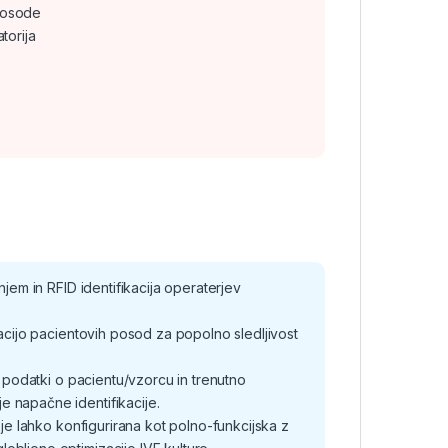
 posode
torija
em in RFID identifikacija operaterjev
cijo pacientovih posod za popolno sledljivost
podatki o pacientu/vzorcu in trenutno
e napačne identifikacije.
je lahko konfigurirana kot polno-funkcijska z