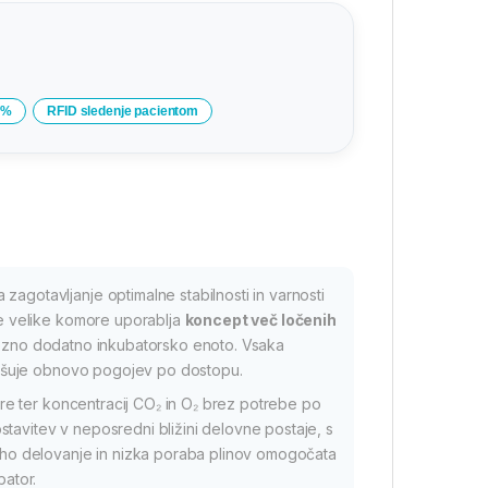
1%
RFID sledenje pacientom
zagotavljanje optimalne stabilnosti in varnosti
ne velike komore uporablja
koncept več ločenih
trezno dodatno inkubatorsko enoto. Vsaka
oljšuje obnovo pogojev po dostopu.
e ter koncentracij CO₂ in O₂ brez potrebe po
tavitev v neposredni bližini delovne postaje, s
Tiho delovanje in nizka poraba plinov omogočata
bator.