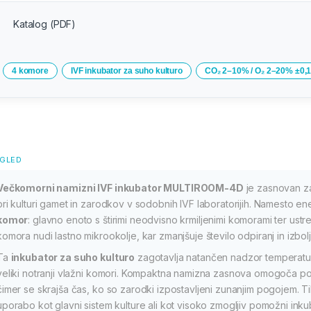
Katalog (PDF)
4 komore
IVF inkubator za suho kulturo
CO₂ 2–10% / O₂ 2–20% ±0,
GLED
Večkomorni namizni IVF inkubator MULTIROOM-4D
je zasnovan za 
pri kulturi gamet in zarodkov v sodobnih IVF laboratorijih. Namesto e
komor
: glavno enoto s štirimi neodvisno krmiljenimi komorami ter us
komora nudi lastno mikrookolje, kar zmanjšuje število odpiranj in izb
Ta
inkubator za suho kulturo
zagotavlja natančen nadzor temperatur
veliki notranji vlažni komori. Kompaktna namizna zasnova omogoča pos
čimer se skrajša čas, ko so zarodki izpostavljeni zunanjim pogojem. 
uporabo kot glavni sistem kulture ali kot visoko zmogljiv pomožni inku