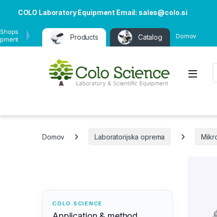
COLO Laboratory Equipment Email: sales@colo.si
 Shops
Domov
Products
Catalog
ipment
P
Open
Domov
Laboratorijska oprema
Mikro
COLO.SCIENCE
Application & method