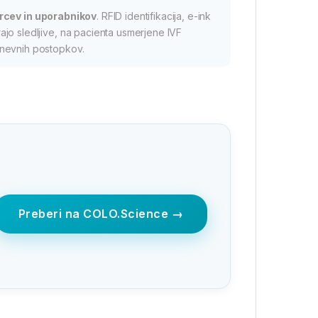
orcev in uporabnikov
. RFID identifikacija, e-ink
jo sledljive, na pacienta usmerjene IVF
dnevnih postopkov.
Preberi na COLO.Science →