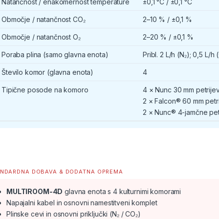
Natančnost / enakomernost temperature
±0,1 °C / ±0,1 °C
Območje / natančnost CO₂
2–10 % / ±0,1 %
Območje / natančnost O₂
2–20 % / ±0,1 %
Poraba plina (samo glavna enota)
Pribl. 2 L/h (N₂); 0,5 L/h
Število komor (glavna enota)
4
Tipične posode na komoro
4 × Nunc 30 mm petrije
2 × Falcon® 60 mm petr
2 × Nunc® 4-jamčne pet
NDARDNA DOBAVA & DODATNA OPREMA
MULTIROOM-4D
glavna enota s 4 kulturnimi komorami
Napajalni kabel in osnovni namestitveni komplet
Plinske cevi in osnovni priključki (N₂ / CO₂)