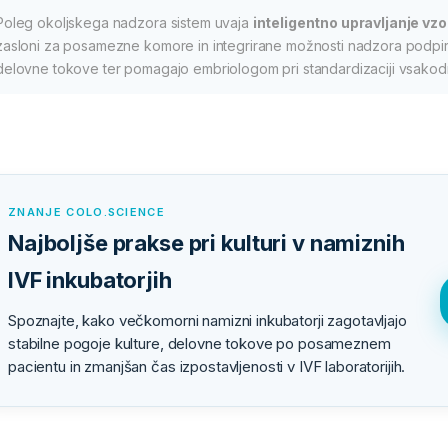
Poleg okoljskega nadzora sistem uvaja
inteligentno upravljanje vz
zasloni za posamezne komore in integrirane možnosti nadzora podpira
delovne tokove ter pomagajo embriologom pri standardizaciji vsako
ZNANJE COLO.SCIENCE
Najboljše prakse pri kulturi v namiznih
IVF inkubatorjih
Spoznajte, kako večkomorni namizni inkubatorji zagotavljajo
stabilne pogoje kulture, delovne tokove po posameznem
pacientu in zmanjšan čas izpostavljenosti v IVF laboratorijih.