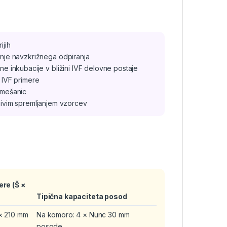
ijih
nje navzkrižnega odpiranja
 inkubacije v bližini IVF delovne postaje
e IVF primere
h mešanic
dljivim spremljanjem vzorcev
re (Š ×
Tipična kapaciteta posod
× 210 mm
Na komoro: 4 × Nunc 30 mm
posode,