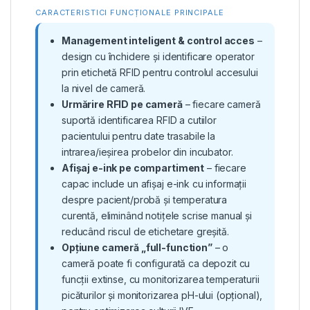
CARACTERISTICI FUNCȚIONALE PRINCIPALE
Management inteligent & control acces
–
design cu închidere și identificare operator
prin etichetă RFID pentru controlul accesului
la nivel de cameră.
Urmărire RFID pe cameră
– fiecare cameră
suportă identificarea RFID a cutiilor
pacientului pentru date trasabile la
intrarea/ieșirea probelor din incubator.
Afișaj e-ink pe compartiment
– fiecare
capac include un afișaj e-ink cu informații
despre pacient/probă și temperatura
curentă, eliminând notițele scrise manual și
reducând riscul de etichetare greșită.
Opțiune cameră „full-function”
– o
cameră poate fi configurată ca depozit cu
funcții extinse, cu monitorizarea temperaturii
picăturilor și monitorizarea pH-ului (opțional),