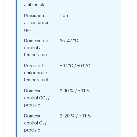
ambientală
Presiunea
1 bar
alimentării cu
gaz
Domeniu de
25–42 °C
control al
temperaturii
Precizie /
±0.1 °C / ±0.1 °C
uniformitate
temperatură
Domeniu
2–10 % / ±0.1 %
control CO₂ /
precizie
Domeniu
2–20 % / ±0.1 %
control O₂ /
precizie