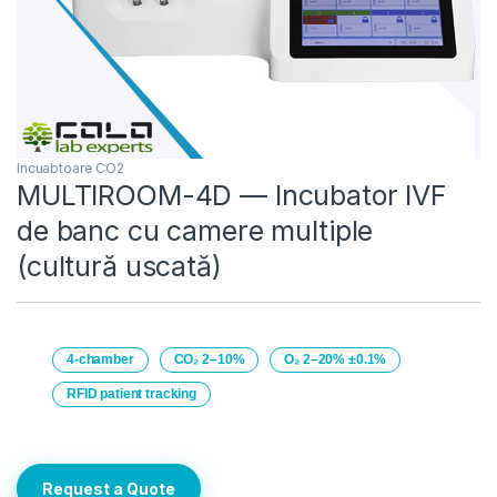
Incuabtoare CO2
MULTIROOM-4D — Incubator IVF
de banc cu camere multiple
(cultură uscată)
4-chamber
CO₂ 2–10%
O₂ 2–20% ±0.1%
RFID patient tracking
Request a Quote