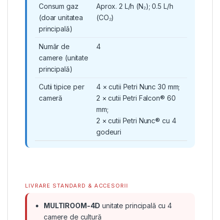
Consum gaz
Aprox. 2 L/h (N₂); 0.5 L/h
(doar unitatea
(CO₂)
principală)
Număr de
4
camere (unitate
principală)
Cutii tipice per
4 × cutii Petri Nunc 30 mm;
cameră
2 × cutii Petri Falcon® 60
mm;
2 × cutii Petri Nunc® cu 4
godeuri
LIVRARE STANDARD & ACCESORII
MULTIROOM-4D
unitate principală cu 4
camere de cultură