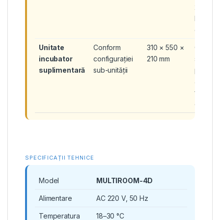
2 × cutii
Nunc® 
godeuri
Unitate
Conform
310 × 550 ×
Capacit
incubator
configurației
210 mm
suplime
suplimentară
sub-unității
pentru
aceleaș
formate
cutii
SPECIFICAȚII TEHNICE
Model
MULTIROOM-4D
Alimentare
AC 220 V, 50 Hz
Temperatura
18–30 °C