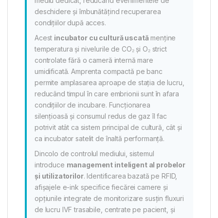
mediu dedicat, reducând evenimentele de
deschidere și îmbunătățind recuperarea
condițiilor după acces.
Acest
incubator cu cultură uscată
menține
temperatura și nivelurile de CO₂ și O₂ strict
controlate fără o cameră internă mare
umidificată. Amprenta compactă pe banc
permite amplasarea aproape de stația de lucru,
reducând timpul în care embrionii sunt în afara
condițiilor de incubare. Funcționarea
silențioasă și consumul redus de gaz îl fac
potrivit atât ca sistem principal de cultură, cât și
ca incubator satelit de înaltă performanță.
Dincolo de controlul mediului, sistemul
introduce
management inteligent al probelor
și utilizatorilor
. Identificarea bazată pe RFID,
afișajele e-ink specifice fiecărei camere și
opțiunile integrate de monitorizare susțin fluxuri
de lucru IVF trasabile, centrate pe pacient, și