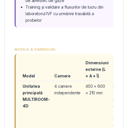
de amestec de gaze
Training și validare a fluxurilor de lucru din
laboratorul IVF cu urmărire trasabilă a
probelor
MODELE & DIMENSIUNI
Dimensiuni
Capaci
externe (L
tipică
Model
Camere
× A × Î)
pentru 
Unitatea
4 camere
450 × 600
Per cam
principală
independente
× 210 mm
4 × cutii
MULTIROOM-
Nunc 3
4D
mm,
2 × cutii
Falcon
mm,