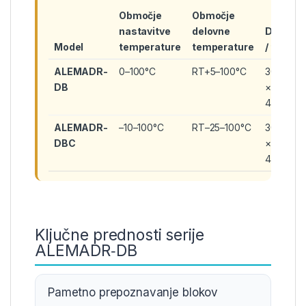
Območje
Območje
nastavitve
delovne
Dimenzi
Model
temperature
temperature
/ teža
ALEMADR-
0–100°C
RT+5–100°C
300 × 2
DB
× 210 mm
4,0 kg
ALEMADR-
–10–100°C
RT–25–100°C
300 × 2
DBC
× 210 mm
4,7 kg
Ključne prednosti serije
ALEMADR‑DB
Pametno prepoznavanje blokov