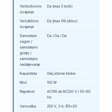
Večtočkovno
Da (max 5 točk)
izvajanje
Večciklično
Da (max 99 ciklov)
izvajanje
Samodejni
Da / Da / Da
zagon /
samodejno
gretje /
samodejno
nadaljevanje
Kapaciteta
Glej izbirne bloke
Moč
150 W
Napetost
AC100 ali AC220 V / 50–60
Hz
Varovalka
250 V, 3 A, Φ5×20