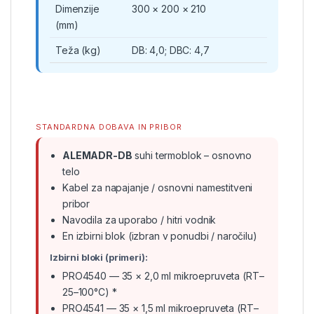
Dimenzije
300 × 200 × 210
(mm)
Teža (kg)
DB: 4,0; DBC: 4,7
STANDARDNA DOBAVA IN PRIBOR
ALEMADR-DB
suhi termoblok – osnovno
telo
Kabel za napajanje / osnovni namestitveni
pribor
Navodila za uporabo / hitri vodnik
En izbirni blok (izbran v ponudbi / naročilu)
Izbirni bloki (primeri):
PRO4540 — 35 × 2,0 ml mikroepruveta (RT–
25–100°C) *
PRO4541 — 35 × 1,5 ml mikroepruveta (RT–