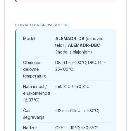
GLAVNI TEHNIČNI PARAMETRI
Model
ALEMADR-DB
(osnovno
telo) /
ALEMADR-DBC
(model s hlajenjem)
Območje
DB: RT+5–100°C; DBC: RT–
delovne
25–100°C
temperature
Natančnost /
≤±0,3°C / ≤±0,3°C
enakomernost
(@37°C)
Čas
≤12 min (25°C → 100°C)
segrevanja
Nadzor
OFF ~ +10°C; ≤±0,5°C*