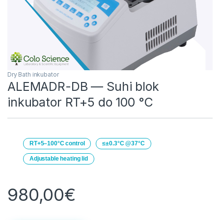
Dry Bath inkubator
ALEMADR-DB — Suhi blok
inkubator RT+5 do 100 °C
RT+5–100°C control
≤±0.3°C @37°C
Adjustable heating lid
980,00
€