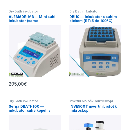
Dry Bath inkubator
Dry Bath inkubator
ALEMADR-MB — Mini suhi
DBI10 — Inkubator s suhim
inkubator (samo
blokom (RT+5 do 100°C)
segrevanje, 0–100°C)
295,00
€
Dry Bath inkubator
Invertni biološki mikroskopi
Serija DBATH100 —
INVE500T invertni biološki
inkubator suhe kopeli s
mikroskop
termo blokom (RT+5°C do
160°C)