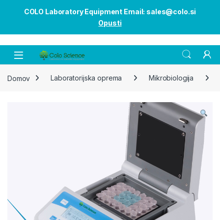
COLO Laboratory Equipment Email: sales@colo.si
Opusti
Open
Domov
Laboratorijska oprema
Mikrobiologija