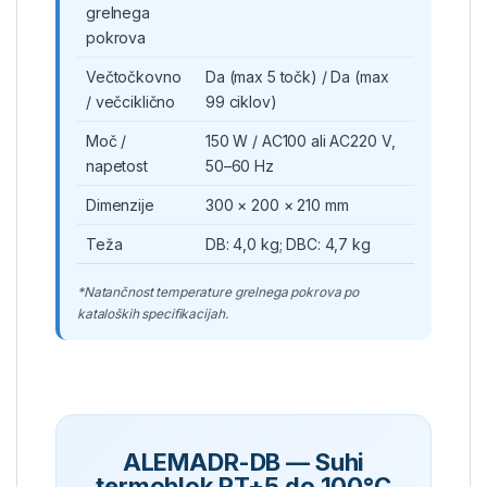
grelnega
pokrova
Večtočkovno
Da (max 5 točk) / Da (max
/ večciklično
99 ciklov)
Moč /
150 W / AC100 ali AC220 V,
napetost
50–60 Hz
Dimenzije
300 × 200 × 210 mm
Teža
DB: 4,0 kg; DBC: 4,7 kg
*Natančnost temperature grelnega pokrova po
kataloških specifikacijah.
ALEMADR-DB — Suhi
termoblok RT+5 do 100°C