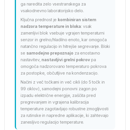
ga naredita zelo vsestranskega za
vsakodnevno laboratorijsko delo.
Ključna prednost je
kombiniran sistem
nadzora temperature in bloka
: vsak
zamenljivi blok vsebuje vgrajen temperaturni
senzor in grelno/hladilno enoto, kar omogoča
natančno regulacijo in hitrejše segrevanje. Bloki
se
samodejno prepoznajo
za enostavno
nastavitev,
nastavljivi grelni pokrov
pa
omogoča nadzorovano temperaturo pokrova
za postopke, občutljive na kondenzacijo.
Načini z več točkami in več cikli (do 5 točk in
99 ciklov), samodejni ponovni zagon po
izpadu električne energije, zaščita pred
pregrevanjem in vgrajena kalibracija
temperature zagotavljajo robustne zmogljivosti
za rutinske in napredne aplikacije, ki zahtevajo
zanesljivo regulacijo temperature.