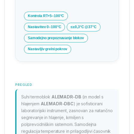
Kontrola RT+5–100°C
Nastavitev 0–100°C
≤±0,3°C @37°C
Samodejno prepoznavanje blokov
Nastavljiv grelni pokrov
PREGLED
Suhi termoblok
ALEMADR-DB
(in model s
hlajenjem
ALEMADR-DBC
) je sofisticirani
laboratorijski instrument, zasnovan za natančno
segrevanje in hlajenje, krmiljen s
polprevodniškim sistemom. Samodejna
regulacija temperature in prilagodljivi časovnik