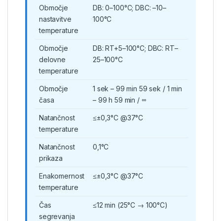
Območje
DB: 0–100°C; DBC: –10–
nastavitve
100°C
temperature
Območje
DB: RT+5–100°C; DBC: RT–
delovne
25–100°C
temperature
Območje
1 sek – 99 min 59 sek / 1 min
časa
– 99 h 59 min / ∞
Natančnost
≤±0,3°C @37°C
temperature
Natančnost
0,1°C
prikaza
Enakomernost
≤±0,3°C @37°C
temperature
Čas
≤12 min (25°C → 100°C)
segrevanja