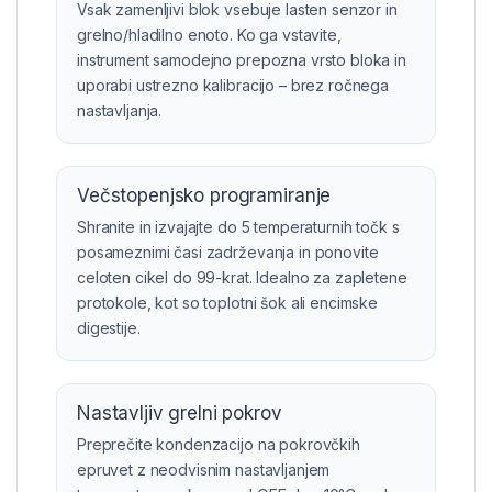
Vsak zamenljivi blok vsebuje lasten senzor in
grelno/hladilno enoto. Ko ga vstavite,
instrument samodejno prepozna vrsto bloka in
uporabi ustrezno kalibracijo – brez ročnega
nastavljanja.
Večstopenjsko programiranje
Shranite in izvajajte do 5 temperaturnih točk s
posameznimi časi zadrževanja in ponovite
celoten cikel do 99-krat. Idealno za zapletene
protokole, kot so toplotni šok ali encimske
digestije.
Nastavljiv grelni pokrov
Preprečite kondenzacijo na pokrovčkih
epruvet z neodvisnim nastavljanjem