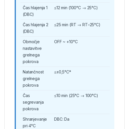
Čas hlajenja 1
≤12 min (100°C → 25°C)
(DBC)
Čas hlajenja 2
≤25 min (RT → RT–25°C)
(DBC)
Območje
OFF ~ +10°C
nastavitve
grelnega
pokrova
Natančnost
≤±0,5°C*
grelnega
pokrova
Čas
≤10 min (25°C → 100°C)
segrevanja
pokrova
Shranjevanje
DBC: Da
pri 4°C