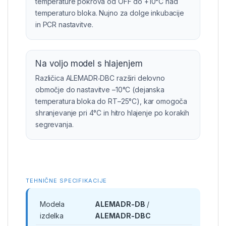
temperature pokrova od OFF do +10°C nad
temperaturo bloka. Nujno za dolge inkubacije
in PCR nastavitve.
Na voljo model s hlajenjem
Različica ALEMADR‑DBC razširi delovno
območje do nastavitve –10°C (dejanska
temperatura bloka do RT–25°C), kar omogoča
shranjevanje pri 4°C in hitro hlajenje po korakih
segrevanja.
TEHNIČNE SPECIFIKACIJE
Modela
ALEMADR-DB
/
izdelka
ALEMADR-DBC