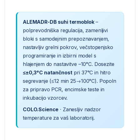
ALEMADR-DB suhi termoblok
–
polprevodniška regulacija, zamenljivi
bloki s samodejnim prepoznavanjem,
nastavljiv grelni pokrov, večstopenjsko
programiranje in izbirni model s
hlajenjem do nastavitve –10°C. Dosezite
≤±0,3°C natančnost
pri 37°C in hitro
segrevanje (≤12 min 25→100°C). Popoln
za pripravo PCR, encimske teste in
inkubacijo vzorcev.
COLO.Science
· Zanesljiv nadzor
temperature za vaš laboratorij.