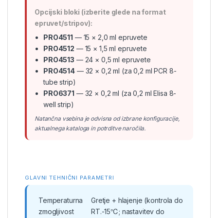
Opcijski bloki (izberite glede na format
epruvet/stripov):
PRO4511
— 15 × 2,0 ml epruvete
PRO4512
— 15 × 1,5 ml epruvete
PRO4513
— 24 × 0,5 ml epruvete
PRO4514
— 32 × 0,2 ml (za 0,2 ml PCR 8-
tube strip)
PRO6371
— 32 × 0,2 ml (za 0,2 ml Elisa 8-
well strip)
Natančna vsebina je odvisna od izbrane konfiguracije,
aktualnega kataloga in potrditve naročila.
GLAVNI TEHNIČNI PARAMETRI
Temperaturna
Gretje + hlajenje (kontrola do
zmogljivost
RT.-15℃; nastavitev do