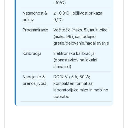
−10℃)
Natančnost &
≤ ±0,3℃; ločljivost prikaza
prikaz
0,1℃
Programiranje
Več točk (maks. 5), multi-cikel
(maks. 99), samodejno
gretje/delovanje/nadaljevanje
Kalibracija
Elektronska kalibracija
(ponastavitev na lokalni
standard)
Napajanje &
DC 12 V / 5 A, 60 W;
prenosljivost
kompakten format za
laboratorijsko mizo in mobilno
uporabo