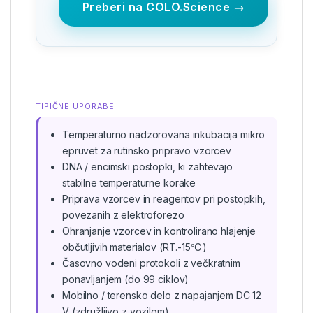
Preberi na COLO.Science →
TIPIČNE UPORABE
Temperaturno nadzorovana inkubacija mikro
epruvet za rutinsko pripravo vzorcev
DNA / encimski postopki, ki zahtevajo
stabilne temperaturne korake
Priprava vzorcev in reagentov pri postopkih,
povezanih z elektroforezo
Ohranjanje vzorcev in kontrolirano hlajenje
občutljivih materialov (RT.-15℃)
Časovno vodeni protokoli z večkratnim
ponavljanjem (do 99 ciklov)
Mobilno / terensko delo z napajanjem DC 12
V (združljivo z vozilom)