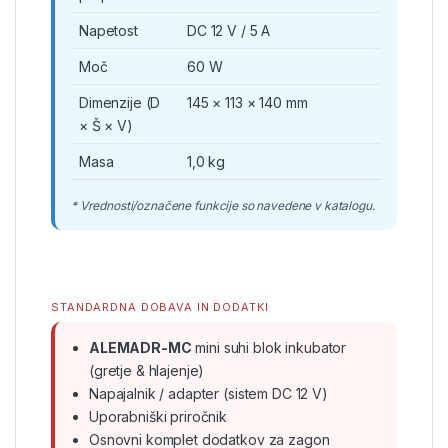
Napetost
DC 12 V / 5 A
Moč
60 W
Dimenzije (D
145 × 113 × 140 mm
× Š × V)
Masa
1,0 kg
* Vrednosti/označene funkcije so navedene v katalogu.
STANDARDNA DOBAVA IN DODATKI
ALEMADR-MC
mini suhi blok inkubator
(gretje & hlajenje)
Napajalnik / adapter (sistem DC 12 V)
Uporabniški priročnik
Osnovni komplet dodatkov za zagon