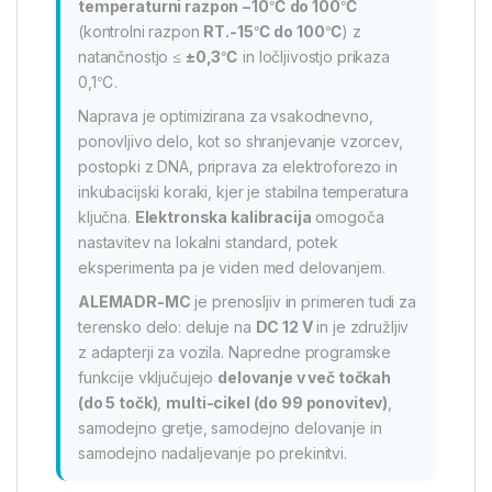
temperaturni razpon −10℃ do 100℃
(kontrolni razpon
RT.-15℃ do 100℃
) z
natančnostjo ≤
±0,3℃
in ločljivostjo prikaza
0,1℃.
Naprava je optimizirana za vsakodnevno,
ponovljivo delo, kot so shranjevanje vzorcev,
postopki z DNA, priprava za elektroforezo in
inkubacijski koraki, kjer je stabilna temperatura
ključna.
Elektronska kalibracija
omogoča
nastavitev na lokalni standard, potek
eksperimenta pa je viden med delovanjem.
ALEMADR-MC
je prenosljiv in primeren tudi za
terensko delo: deluje na
DC 12 V
in je združljiv
z adapterji za vozila. Napredne programske
funkcije vključujejo
delovanje v več točkah
(do 5 točk)
,
multi-cikel (do 99 ponovitev)
,
samodejno gretje, samodejno delovanje in
samodejno nadaljevanje po prekinitvi.