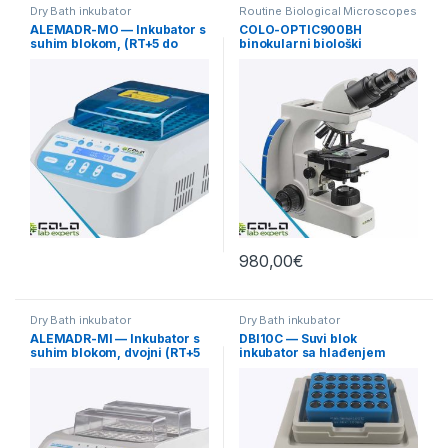
Dry Bath inkubator
Routine Biological Microscopes
ALEMADR-MO — Inkubator s
COLO-OPTIC900BH
suhim blokom, (RT+5 do
binokularni biološki
110°C)
mikroskop
980,00
€
Dry Bath inkubator
Dry Bath inkubator
ALEMADR-MI — Inkubator s
DBI10C — Suvi blok
suhim blokom, dvojni (RT+5
inkubator sa hlađenjem
do 100°C)