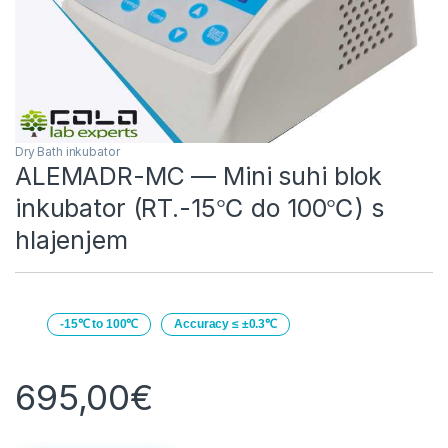
Dry Bath inkubator
ALEMADR-MC — Mini suhi blok
inkubator (RT.-15℃ do 100℃) s
hlajenjem
-15℃ to 100℃
Accuracy ≤ ±0.3℃
695,00
€