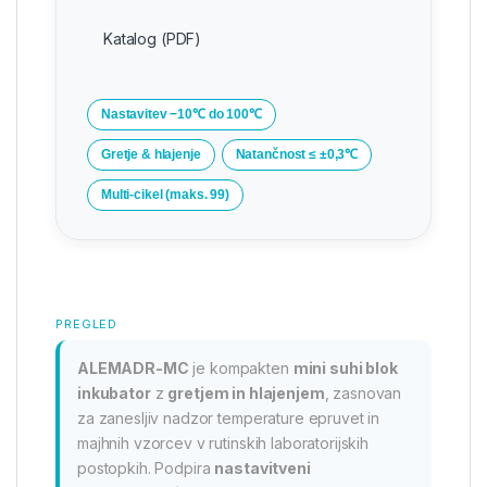
Katalog (PDF)
Nastavitev −10℃ do 100℃
Gretje & hlajenje
Natančnost ≤ ±0,3℃
Multi-cikel (maks. 99)
PREGLED
ALEMADR-MC
je kompakten
mini suhi blok
inkubator
z
gretjem in hlajenjem
, zasnovan
za zanesljiv nadzor temperature epruvet in
majhnih vzorcev v rutinskih laboratorijskih
postopkih. Podpira
nastavitveni