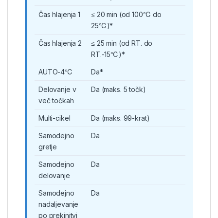
Čas hlajenja 1
≤ 20 min (od 100℃ do
25℃)*
Čas hlajenja 2
≤ 25 min (od RT. do
RT.-15℃)*
AUTO-4℃
Da*
Delovanje v
Da (maks. 5 točk)
več točkah
Multi-cikel
Da (maks. 99-krat)
Samodejno
Da
gretje
Samodejno
Da
delovanje
Samodejno
Da
nadaljevanje
po prekinitvi