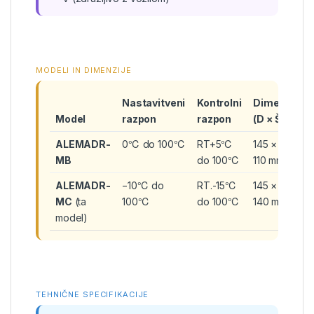
MODELI IN DIMENZIJE
Nastavitveni
Kontrolni
Dimenzije
Model
razpon
razpon
(D × Š × V)
ALEMADR-
0℃ do 100℃
RT+5℃
145 × 113 ×
MB
do 100℃
110 mm
ALEMADR-
−10℃ do
RT.-15℃
145 × 113 ×
MC
(ta
100℃
do 100℃
140 mm
model)
TEHNIČNE SPECIFIKACIJE