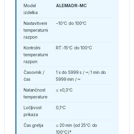
Model
ALEMADR-MC
izdelka
Nastavitveni
−10℃ do 100℃
temperaturni
razpon
Kontrolni
RT.-15℃ do 100℃
temperaturni
razpon
Časovnik /
1 s do 5999 s / ∞; 1 min do
čas
5999 min / ∞
Natančnost
≤ ±0,3℃
temperature
Ločljivost
0,1℃
prikaza
Čas gretja
≤ 20 min (od 25℃ do
100℃)*