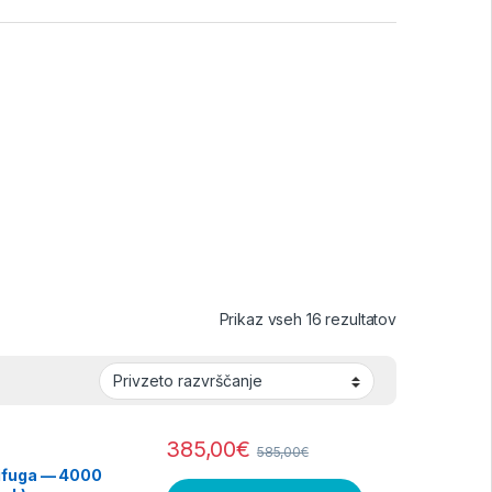
Prikaz vseh 16 rezultatov
385,00
€
585,00
€
ifuga — 4000