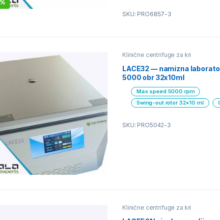
6%
SKU: PRO6857-3
Klinične centrifuge za kri
LACE32 — namizna laborator
5000 obr 32x10ml
Max speed 5000 rpm
Swing-out rotor 32×10 ml
SKU: PRO5042-3
Klinične centrifuge za kri