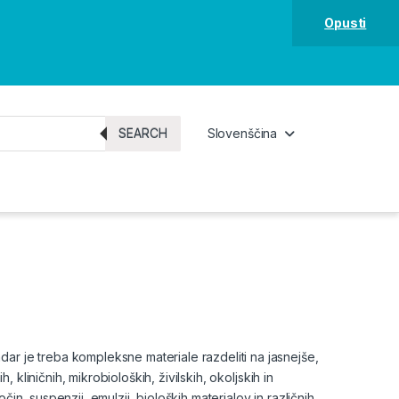
Opusti
SEARCH
Slovenščina
ar je treba kompleksne materiale razdeliti na jasnejše,
, kliničnih, mikrobioloških, živilskih, okoljskih in
in, suspenzij, emulzij, bioloških materialov in različnih