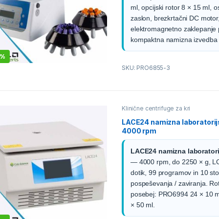
ml, opcijski rotor 8 × 15 ml, 
zaslon, brezkrtačni DC motor
elektromagnetno zaklepanje 
kompaktna namizna izvedba 
1%
SKU: PRO6855-3
Klinične centrifuge za kri
LACE24 namizna laboratorij
4000 rpm
LACE24 namizna laboratori
— 4000 rpm, do 2250 × g, L
dotik, 99 programov in 10 st
pospeševanja / zaviranja. Ro
posebej: PRO6994 24 × 10 m
× 50 ml.