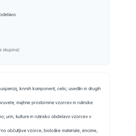
obdelavo.
a skupina)
uspenzij, krvnih komponent, celic, usedlin in drugih
pruvete, majhne prostornine vzorcev in rutinske
mo, urin, kulture in rutinsko obdelavo vzorcev v
o občutljive vzorce, biološke materiale, encime,