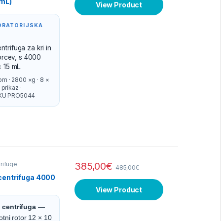
 mL)
View Product
BORATORIJSKA
trifuga za kri in
zorcev, s 4000
 15 mL.
m · 2800 ×g · 8 ×
prikaz ·
 SKU PRO5044
rifuge
385,00
€
485,00
€
 centrifuga 4000
View Product
 centrifuga
—
otni rotor 12 × 10