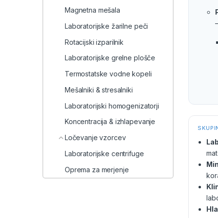
Magnetna mešala
Laboratorijske žarilne peči
Rotacijski izparilnik
Laboratorijske grelne plošče
Termostatske vodne kopeli
Mešalniki & stresalniki
Laboratorijski homogenizatorji
Koncentracija & izhlapevanje
SKUPI
Ločevanje vzorcev
Lab
mat
Laboratorijske centrifuge
Min
Oprema za merjenje
kora
Kli
lab
Hla