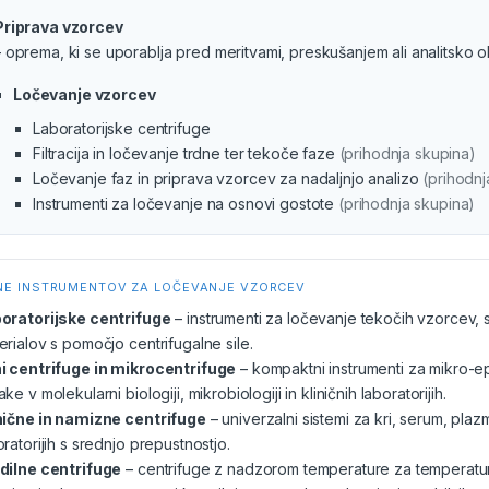
Priprava vzorcev
– oprema, ki se uporablja pred meritvami, preskušanjem ali analitsko 
Ločevanje vzorcev
Laboratorijske centrifuge
Filtracija in ločevanje trdne ter tekoče faze
(prihodnja skupina)
Ločevanje faz in priprava vzorcev za nadaljnjo analizo
(prihodnj
Instrumenti za ločevanje na osnovi gostote
(prihodnja skupina)
NE INSTRUMENTOV ZA LOČEVANJE VZORCEV
oratorijske centrifuge
– instrumenti za ločevanje tekočih vzorcev, s
erialov s pomočjo centrifugalne sile.
i centrifuge in mikrocentrifuge
– kompaktni instrumenti za mikro-e
ke v molekularni biologiji, mikrobiologiji in kliničnih laboratorijih.
nične in namizne centrifuge
– univerzalni sistemi za kri, serum, plaz
oratorijih s srednjo prepustnostjo.
dilne centrifuge
– centrifuge z nadzorom temperature za temperaturn