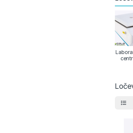
Laborat
centr
Loče