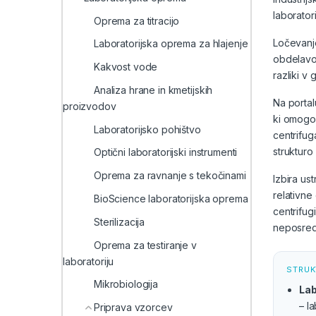
laboratori
Oprema za titracijo
Ločevanje
Laboratorijska oprema za hlajenje
obdelavo 
Kakvost vode
razliki v 
Analiza hrane in kmetijskih
Na portal
proizvodov
ki omogoč
Laboratorijsko pohištvo
centrifug
struktur
Optični laboratorijski instrumenti
Oprema za ravnanje s tekočinami
Izbira us
relativne 
BioScience laboratorijska oprema
centrifug
Sterilizacija
neposredn
Oprema za testiranje v
laboratoriju
STRUK
Mikrobiologija
Lab
– l
Priprava vzorcev