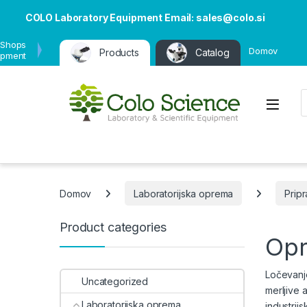
COLO Laboratory Equipment Email: sales@colo.si
 Shops
Domov
Products
Catalog
ipment
P
Open
Domov
Laboratorijska oprema
Prip
Product categories
Opr
Ločevanje
Uncategorized
merljive a
Laboratorijska oprema
industrij