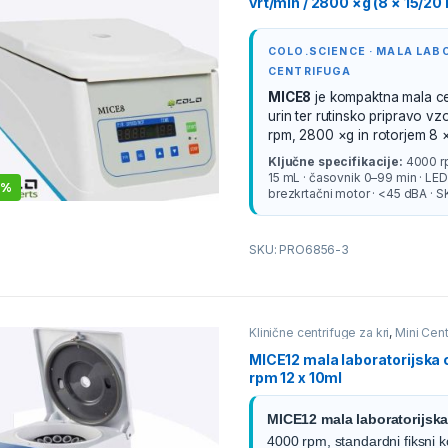
vrt/min / 2800 ×g (8 × 15/20
COLO.SCIENCE · MALA LA
CENTRIFUGA
MICE8
je kompaktna mala cen
urin ter rutinsko pripravo v
rpm, 2800 ×g in rotorjem 8 ×
Ključne specifikacije:
4000 rp
15 mL · časovnik 0–99 min · LED 
4%
brezkrtačni motor · <45 dBA ·
SKU: PRO6856-3
Klinične centrifuge za kri
,
Mini Cent
MICE12 mala laboratorijska
rpm 12 x 10ml
MICE12 mala laboratorijska
4000 rpm, standardni fiksni k