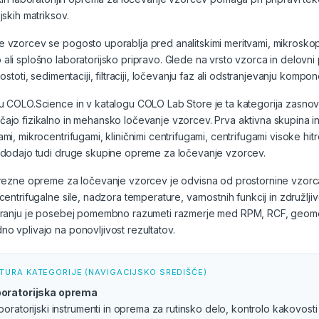
jskih matriksov.
 vzorcev se pogosto uporablja pred analitskimi meritvami, mikroskopi
ali splošno laboratorijsko pripravo. Glede na vrsto vzorca in delovni p
gostoti, sedimentaciji, filtraciji, ločevanju faz ali odstranjevanju kompo
u COLO.Science in v katalogu COLO Lab Store je ta kategorija zasnov
ajo fizikalno in mehansko ločevanje vzorcev. Prva aktivna skupina ins
ami, mikrocentrifugami, kliničnimi centrifugami, centrifugami visoke hitro
o dodajo tudi druge skupine opreme za ločevanje vzorcev.
trezne opreme za ločevanje vzorcev je odvisna od prostornine vzorca, f
centrifugalne sile, nadzora temperature, varnostnih funkcij in združljivos
iranju je posebej pomembno razumeti razmerje med RPM, RCF, geometrij
o vplivajo na ponovljivost rezultatov.
TURA KATEGORIJE (NAVIGACIJSKO SREDIŠČE)
oratorijska oprema
aboratorijski instrumenti in oprema za rutinsko delo, kontrolo kakovosti 