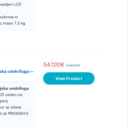
osvetljen LCD
,
pokrova in
z maso 7,5 kg.
547,00
€
648,00
€
ska centrifuga —
View Product
jska centrifuga
CD zaslon na
openj
tor se izbere
l ali PRO6993 6