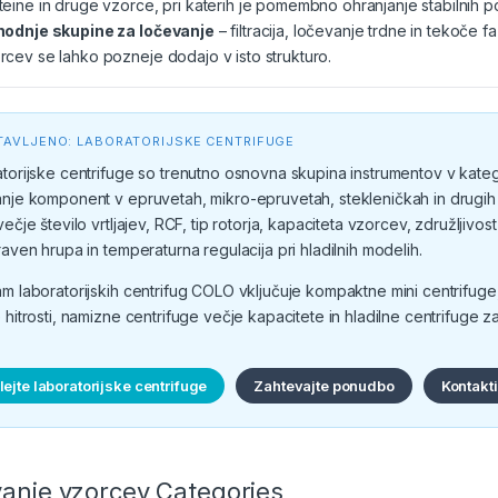
teine in druge vzorce, pri katerih je pomembno ohranjanje stabilnih 
hodnje skupine za ločevanje
– filtracija, ločevanje trdne in tekoče 
rcev se lahko pozneje dodajo v isto strukturo.
TAVLJENO: LABORATORIJSKE CENTRIFUGE
torijske centrifuge so trenutno osnovna skupina instrumentov v kateg
nje komponent v epruvetah, mikro-epruvetah, stekleničkah in drugih 
večje število vrtljajev, RCF, tip rotorja, kapaciteta vzorcev, združlji
raven hrupa in temperaturna regulacija pri hladilnih modelih.
m laboratorijskih centrifug COLO vključuje kompaktne mini centrifuge,
 hitrosti, namizne centrifuge večje kapacitete in hladilne centrifuge z
ejte laboratorijske centrifuge
Zahtevajte ponudbo
Kontakt
anje vzorcev Categories