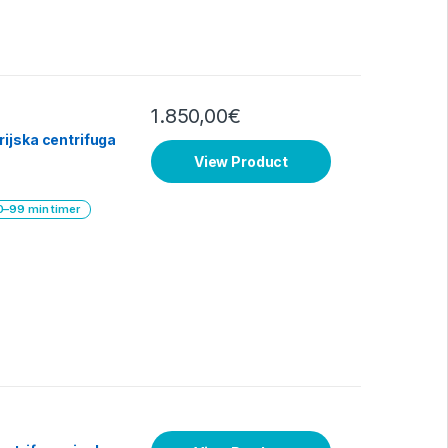
1.850,00
€
ijska centrifuga
View Product
0–99 min timer