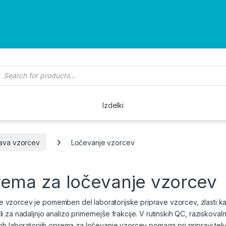
roducts search
Izdelki
rava vzorcev
Ločevanje vzorcev
ema za ločevanje vzorcev
 vzorcev je pomemben del laboratorijske priprave vzorcev, zlasti kad
li za nadaljnjo analizo primernejše frakcije. V rutinskih QC, raziskovalnih
skih laboratorijih oprema za ločevanje vzorcev pomaga pri pripravi tekoč