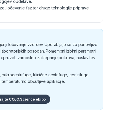
pogojev obdelave.
faze, ločevanje faz ter druge tehnologije priprave
oriji ločevanje vzorcev. Uporabljajo se za ponovljivo
laboratorijskih posodah. Pomembni izbirni parametri
vost epruvet, varnostno zaklepanje pokrova, nastavitev
 mikrocentrifuge, klinične centrifuge, centrifuge
a temperaturno občutljive aplikacije.
irajte COLO.Science ekipo