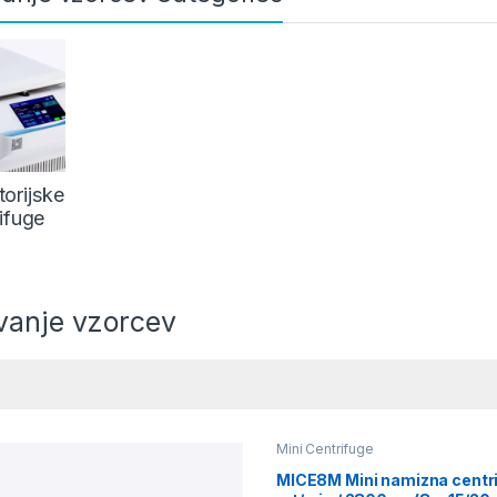
orijske
ifuge
vanje vzorcev
Mini Centrifuge
MICE8M Mini namizna centr