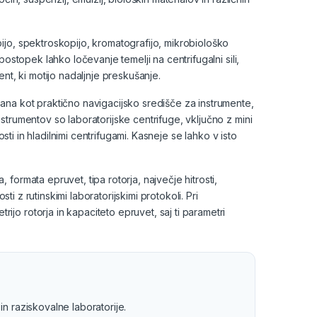
jo, spektroskopijo, kromatografijo, mikrobiološko
ostopek lahko ločevanje temelji na centrifugalni sili,
nent, ki motijo nadaljnje preskušanje.
ana kot praktično navigacijsko središče za instrumente,
trumentov so laboratorijske centrifuge, vključno z mini
sti in hladilnimi centrifugami. Kasneje se lahko v isto
ormata epruvet, tipa rotorja, največje hitrosti,
ti z rutinskimi laboratorijskimi protokoli. Pri
o rotorja in kapaciteto epruvet, saj ti parametri
in raziskovalne laboratorije.