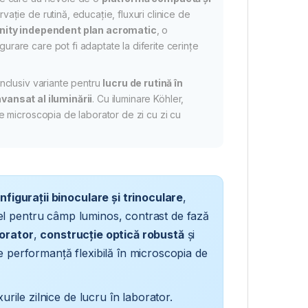
ație de rutină, educație, fluxuri clinice de
inity independent plan acromatic
, o
urare care pot fi adaptate la diferite cerințe
inclusiv variante pentru
lucru de rutină în
vansat al iluminării
. Cu iluminare Köhler,
ne microscopia de laborator de zi cu zi cu
nfigurații binoculare și trinoculare
,
el pentru câmp luminos, contrast de fază
borator
,
construcție optică robustă
și
 performanță flexibilă în microscopia de
rile zilnice de lucru în laborator.