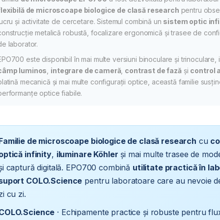
flexibilă de microscoape biologice de clasă research
pentru observ
lucru și activitate de cercetare. Sistemul combină un
sistem optic inf
construcție metalică robustă, focalizare ergonomică și trasee de config
de laborator.
EPO700 este disponibil în mai multe versiuni binoculare și trinoculare, 
câmp luminos
,
integrare de cameră
,
contrast de fază
și
control a
platină mecanică și mai multe configurații optice, această familie susți
performanțe optice fiabile.
Familie de microscoape biologice de clasă research
cu
co
optică infinity
,
iluminare Köhler
și mai multe trasee de mod
și captură digitală. EPO700 combină
utilitate practică în la
suport COLO.Science
pentru laboratoare care au nevoie de
zi cu zi.
COLO.Science
· Echipamente practice și robuste pentru fluxu