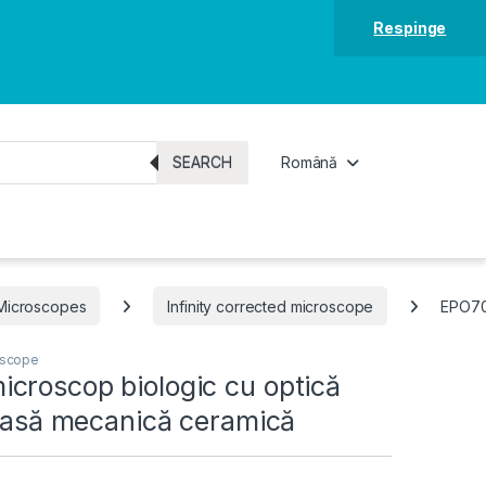
Respinge
SEARCH
Română
 Microscopes
Infinity corrected microscope
EPO700
roscope
croscop biologic cu optică
 masă mecanică ceramică