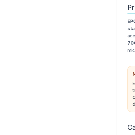
Pr
EP
sta
ace
70
mic
N
E
t
c
d
Ca