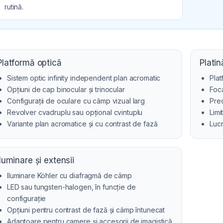
rutină.
Platformă optică
Platin
Sistem optic infinity independent plan acromatic
Plat
Opțiuni de cap binocular și trinocular
Foca
Configurații de oculare cu câmp vizual larg
Prec
Revolver cvadruplu sau opțional cvintuplu
Limi
Variante plan acromatice și cu contrast de fază
Lucr
Iluminare și extensii
Iluminare Köhler cu diafragmă de câmp
LED sau tungsten-halogen, în funcție de
configurație
Opțiuni pentru contrast de fază și câmp întunecat
Adaptoare pentru camere și accesorii de imagistică