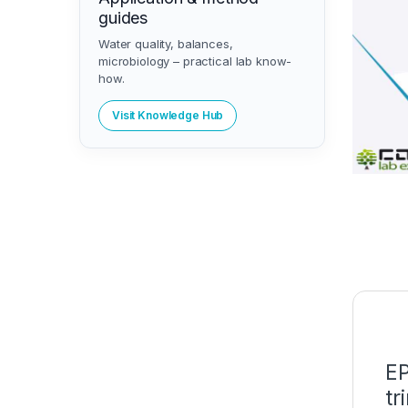
guides
Water quality, balances,
microbiology – practical lab know-
how.
Visit Knowledge Hub
EP
tr