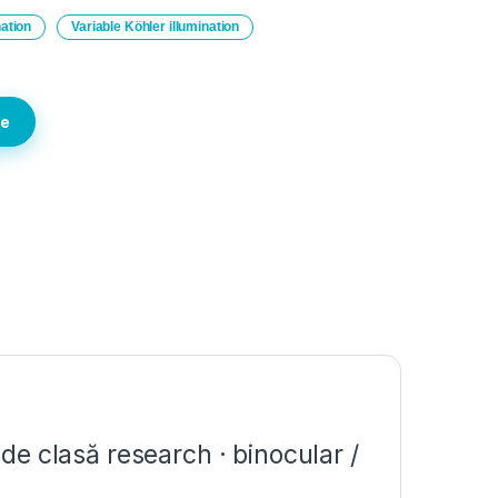
ation
Variable Köhler illumination
te
e clasă research · binocular /