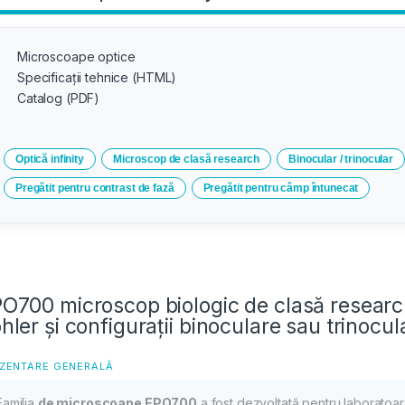
Microscoape optice
Specificații tehnice (HTML)
Catalog (PDF)
Optică infinity
Microscop de clasă research
Binocular / trinocular
Pregătit pentru contrast de fază
Pregătit pentru câmp întunecat
O700 microscop biologic de clasă research 
hler și configurații binoculare sau trinocul
ZENTARE GENERALĂ
Familia
de microscoape EPO700
a fost dezvoltată pentru laboratoa