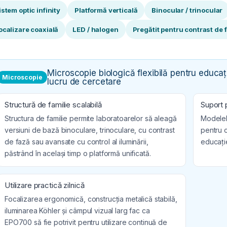
istem optic infinity
Platformă verticală
Binocular / trinocular
ocalizare coaxială
LED / halogen
Pregătit pentru contrast de 
Microscopie biologică flexibilă pentru educați
Microscopie
lucru de cercetare
Structură de familie scalabilă
Suport p
Structura de familie permite laboratoarelor să aleagă
Modelele
versiuni de bază binoculare, trinoculare, cu contrast
pentru c
de fază sau avansate cu control al iluminării,
educați
păstrând în același timp o platformă unificată.
Utilizare practică zilnică
Focalizarea ergonomică, construcția metalică stabilă,
iluminarea Köhler și câmpul vizual larg fac ca
EPO700 să fie potrivit pentru utilizare continuă de