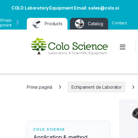
COLO Laboratory Equipment Email: sales@colo.si
 Shops
Contact
Products
Catalog
ipment
P
Open
Prima pagină
Echipament de Laborator
COLO.SCIENCE
Application & method