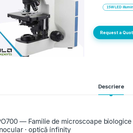
15W LED illumin
Request a Quo
Descriere
O700 — Familie de microscoape biologice d
inocular · optică infinity