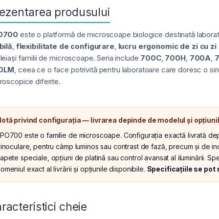
ezentarea produsului
O700
este o platformă de microscoape biologice destinată labora
bilă
,
flexibilitate de configurare
,
lucru ergonomic de zi cu zi
leiași familii de microscoape. Seria include
700C
,
700H
,
700A
,
0LM
, ceea ce o face potrivită pentru laboratoare care doresc o sin
roscopice diferite.
otă privind configurația — livrarea depinde de modelul și opțiuni
PO700 este o familie de microscoape. Configurația exactă livrată de
rinoculare, pentru câmp luminos sau contrast de fază, precum și de inc
apete speciale, opțiuni de platină sau control avansat al iluminării. S
omeniul exact al livrării și opțiunile disponibile.
Specificațiile se pot 
racteristici cheie