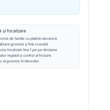
ă și focalizare
formă de familie cu platină mecanică
lizare grosieră și fină coaxială
izia focalizării fine 1 μm pe diviziune
tator reglabil și control al fricțiunii
u ergonomic în laborator