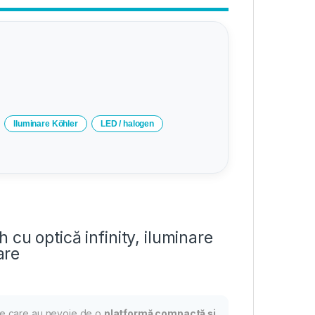
Iluminare Köhler
LED / halogen
cu optică infinity, iluminare
are
re care au nevoie de o
platformă compactă și