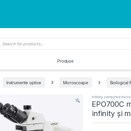
roducts search
Produse
Instrumente optice
Microscoape
Biological
Infinity corrected mic
EPO700C mi
infinity și