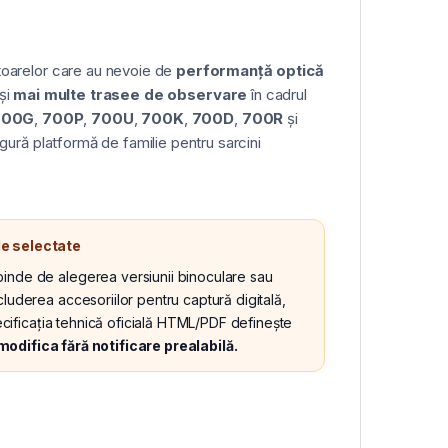
toarelor care au nevoie de
performanță optică
și
mai multe trasee de observare
în cadrul
700G
,
700P
,
700U
,
700K
,
700D
,
700R
și
gură platformă de familie pentru sarcini
le selectate
pinde de alegerea versiunii binoculare sau
luderea accesoriilor pentru captură digitală,
pecificația tehnică oficială HTML/PDF definește
modifica fără notificare prealabilă.