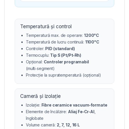
Temperatură și control
Temperatură max. de operare:
1200°C
Temperatură de lucru continuă:
1100°C
Controler:
PID (standard)
Termocuplu:
Tip S (Pt/Pt‑Rh)
Opțional:
Controler programabil
(multi‑segment)
Protecție la supratemperatură (opțional)
Cameră și izolație
Izolație:
Fibre ceramice vacuum‑formate
Elemente de încălzire:
Aliaj Fe‑Cr‑Al
,
înglobate
Volume cameră:
2, 7, 12, 16 L