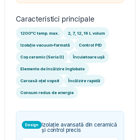
Caracteristici principale
1200°C temp. max.
2, 7, 12, 16 L volum
Izolație vacuum‑formată
Control PID
Coș ceramic (Seria D)
Încuietoare ușă
Elemente de încălzire înglobate
Carcasă oțel vopsit
Încălzire rapidă
Consum redus de energie
Izolație avansată din ceramică
Design
și control precis