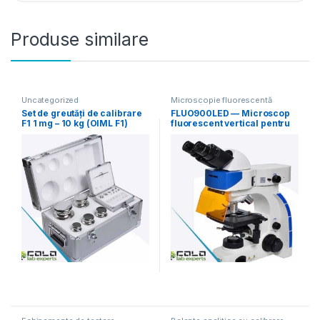
Produse similare
Uncategorized
Microscopie fluorescentă
verticală
,
Uncategorized
Set de greutăți de calibrare
FLUO900LED — Microscop
F1 1 mg – 10 kg (OIML F1)
fluorescent vertical pentru
științele vieții