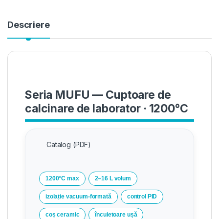
Descriere
Seria MUFU — Cuptoare de
calcinare de laborator · 1200°C
Catalog (PDF)
1200°C max
2–16 L volum
izolație vacuum‑formată
control PID
coș ceramic
încuietoare ușă