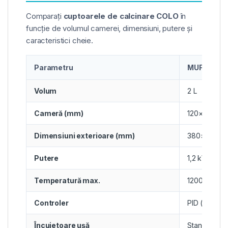
Comparați
cuptoarele de calcinare COLO
în
funcție de volumul camerei, dimensiuni, putere și
caracteristici cheie.
Parametru
MUFU‑2
Volum
2 L
Cameră (mm)
120×100×17
Dimensiuni exterioare (mm)
380×450×4
Putere
1,2 kW
Temperatură max.
1200°C
Controler
PID (standar
Încuietoare ușă
Standard