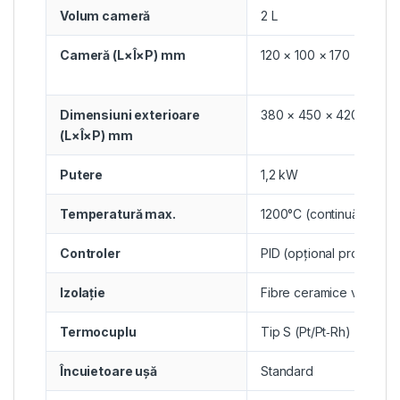
Volum cameră
2 L
Cameră (L×Î×P) mm
120 × 100 × 170
Dimensiuni exterioare
380 × 450 × 420
(L×Î×P) mm
Putere
1,2 kW
Temperatură max.
1200°C (continuă 1100°C
Controler
PID (opțional programab
Izolație
Fibre ceramice vacuum
Termocuplu
Tip S (Pt/Pt‑Rh)
Încuietoare ușă
Standard