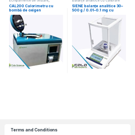
Echipamente de testare
,
Balanțe analitice cu calibrare
Uncategorized
internă
,
Balanțe Micro\Semi-
CAL200 Calorimetru cu
SIENE balanțe analitice 30–
Micro
,
Uncategorized
bombă de oxigen
500 g / 0.01–0.1 mg cu
calibrare internă
Terms and Conditions