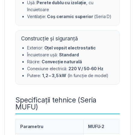
Ușă:
Perete dublu cu izolație
, cu
încuietoare
Ventilație:
Coș ceramic superior
(Seria D)
Construcție și siguranță
Exterior:
Oțel vopsit electrostatic
Încuietoare ușă:
Standard
Răcire:
Convecție naturală
Conexiune electrică:
220 V / 50‑60 Hz
Putere:
1,2 – 3,5 kW
(în funcție de model)
Specificații tehnice (Seria
MUFU)
Parametru
MUFU‑2