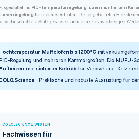
Ausgestattet mit
PID-Temperaturregelung
,
oben montiertem Kera
Türverriegelung
für sicheres Arbeiten. Die eingebetteten Heizeleme
pulverbeschichtete Stahlgehäuse machen sie zu zuverlässigen Wer
Hochtemperatur-Muffelöfen bis 1200°C
mit vakuumgeformt
PID-Regelung und mehreren Kammergrößen. Die MUFU-Ser
Aufheizen
und
sicheren Betrieb
für Veraschung, Kalzinier
COLO.Science
· Praktische und robuste Ausrüstung für den
COLO.SCIENCE WISSEN
Fachwissen für