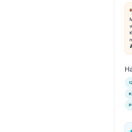
K
M
w
K
n
Ä
H
1
K
P