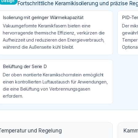
Design
Fortschrittliche Keramikisolierung und präzise Re
Isolierung mit geringer Wärmekapazität
PID-Tem
Vakuumgeformte Keramikfasern bieten eine
Der mik
hervorragende thermische Effizienz, verkürzen die
gewährl
Aufheizzeit und reduzieren den Energieverbrauch,
Tempera
während die Außenseite kühl bleibt.
Optional
Belüftung der Serie D
Der oben montierte Keramikschornstein ermöglicht
einen kontrollierten Luftaustausch für Anwendungen,
die eine Belüftung von Verbrennungsgasen
erfordern.
Temperatur und Regelung
Kamme