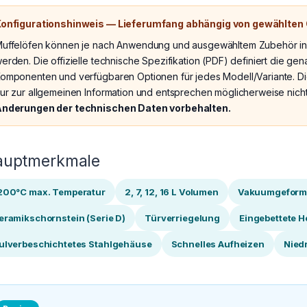
onfigurationshinweis — Lieferumfang abhängig von gewählten
uffelöfen können je nach Anwendung und ausgewähltem Zubehör in un
erden. Die offizielle technische Spezifikation (PDF) definiert die gen
omponenten und verfügbaren Optionen für jedes Modell/Variante. Di
ur zur allgemeinen Information und entsprechen möglicherweise nicht
nderungen der technischen Daten vorbehalten.
auptmerkmale
200°C max. Temperatur
2, 7, 12, 16 L Volumen
Vakuumgeformt
eramikschornstein (Serie D)
Türverriegelung
Eingebettete H
ulverbeschichtetes Stahlgehäuse
Schnelles Aufheizen
Nied