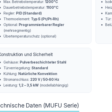
Max. Betriebstemperatur:
1200°C
Isol
Dauerbetriebstemperatur:
1100°C
Hei
Regler:
PID (Standard)
Kam
Thermoelement:
Typ S (Pt/Pt‑Rh)
Tür
Optional:
Programmierbarer Regler
Bel
(mehrsegmentig)
Übertemperaturschutz (optional)
Konstruktion und Sicherheit
Gehäuse:
Pulverbeschichteter Stahl
Türverriegelung:
Standard
Kühlung:
Natürliche Konvektion
Stromanschluss:
220 V / 50‑60 Hz
Leistung:
1,2 – 3,5 kW
(modellabhängig)
chnische Daten (MUFU Serie)