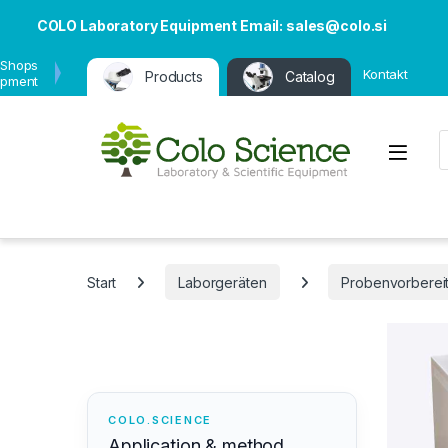
COLO Laboratory Equipment Email: sales@colo.si
 Shops
Kontakt
Products
Catalog
ipment
P
Open
Start
Laborgeräten
Probenvorberei
COLO.SCIENCE
Application & method