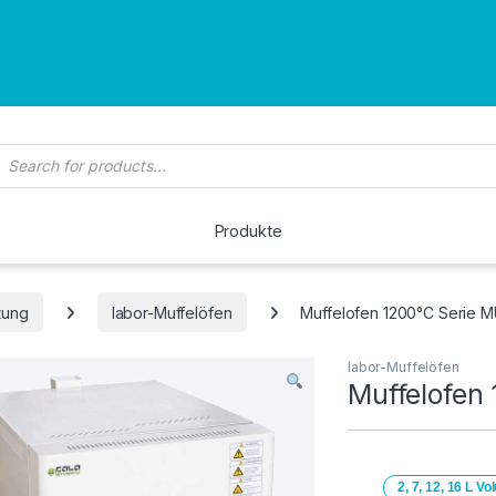
roducts search
Produkte
tung
labor-Muffelöfen
Muffelofen 1200°C Serie 
labor-Muffelöfen
Muffelofen
2, 7, 12, 16 L V