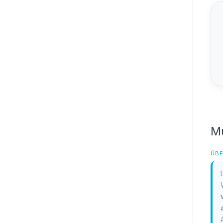
Mu
ÜBE