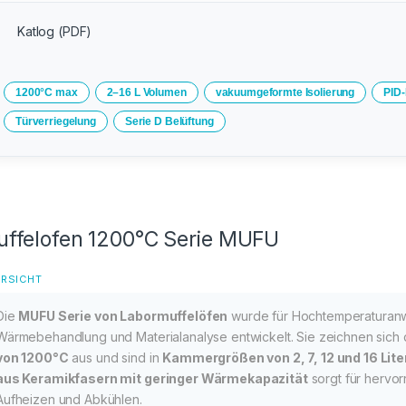
Katlog (PDF)
1200°C max
2–16 L Volumen
vakuumgeformte Isolierung
PID
Türverriegelung
Serie D Belüftung
ffelofen 1200°C Serie MUFU
RSICHT
Die
MUFU Serie von Labormuffelöfen
wurde für Hochtemperaturan
Wärmebehandlung und Materialanalyse entwickelt. Sie zeichnen sich
von 1200°C
aus und sind in
Kammergrößen von 2, 7, 12 und 16 Lite
aus Keramikfasern mit geringer Wärmekapazität
sorgt für hervor
Aufheizen und Abkühlen.