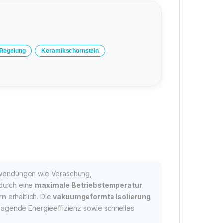
-Regelung
Keramikschornstein
wendungen wie Veraschung,
 durch eine
maximale Betriebstemperatur
rn
erhältlich. Die
vakuumgeformte Isolierung
ragende Energieeffizienz sowie schnelles