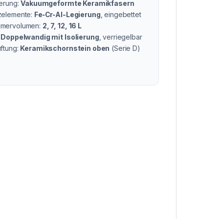
ierung:
Vakuumgeformte Keramikfasern
zelemente:
Fe‑Cr‑Al-Legierung
, eingebettet
mervolumen:
2, 7, 12, 16 L
:
Doppelwandig mit Isolierung
, verriegelbar
üftung:
Keramikschornstein oben
(Serie D)