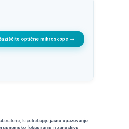
Raziščite optične mikroskope →
aboratorije, ki potrebujejo
jasno opazovanje
ergonomsko fokusiranje
in
zanesljivo