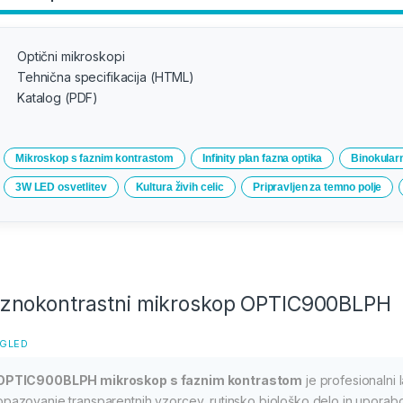
Optični mikroskopi
Tehnična specifikacija (HTML)
Katalog (PDF)
Mikroskop s faznim kontrastom
Infinity plan fazna optika
Binokular
3W LED osvetlitev
Kultura živih celic
Pripravljen za temno polje
znokontrastni mikroskop OPTIC900BLPH
GLED
OPTIC900BLPH mikroskop s faznim kontrastom
je profesionalni 
opazovanje transparentnih vzorcev, rutinsko biološko delo in uporabo p