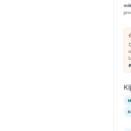
mik
pro
O
O
r
U
p
Kl
M
K