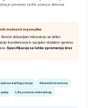
ej je primeren za life science delovne
ranih možnosti in ponudbe
. Končni dobavljeni mikroskop se lahko
uracijo kondenzorja in opcijsko dodatno opremo.
ave.
Specifikacije se lahko spremenijo brez
ularna konfiguracija
Keramična mizica
 polje
Life science mikroskop