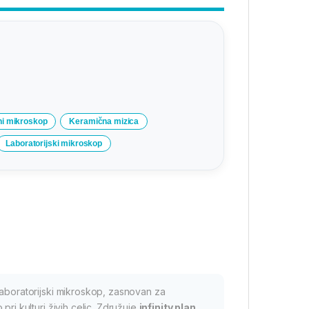
ni mikroskop
Keramična mizica
Laboratorijski mikroskop
laboratorijski mikroskop, zasnovan za
ri kulturi živih celic. Združuje
infinity plan