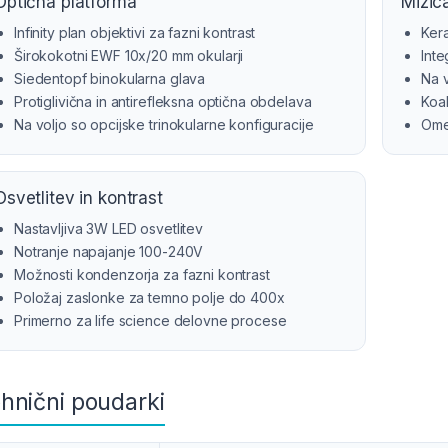
Optična platforma
Mizica
Infinity plan objektivi za fazni kontrast
Ker
Širokokotni EWF 10x/20 mm okularji
Int
Siedentopf binokularna glava
Na v
Protiglivična in antirefleksna optična obdelava
Koak
Na voljo so opcijske trinokularne konfiguracije
Omej
Osvetlitev in kontrast
Nastavljiva 3W LED osvetlitev
Notranje napajanje 100-240V
Možnosti kondenzorja za fazni kontrast
Položaj zaslonke za temno polje do 400x
Primerno za life science delovne procese
hnični poudarki