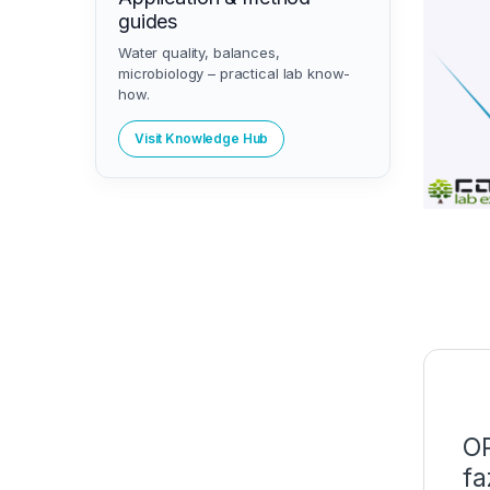
guides
Water quality, balances,
microbiology – practical lab know-
how.
Visit Knowledge Hub
OP
fa