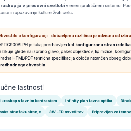
roskopijo v presevni svetlobi
v enem praktičnem sistemu. Poseb
cese in opazovanje kulture živih celic.
bvestilo o konfiguraciji – dobavljena različica je odvisna od izb
PTIC900BLPH je tukaj predstavljen kot
konfigurirana stran izdelka
azlikuje glede na izbrano glavo, paket objektivov, tip mizice, konfig
radna HTML/PDF tehnična specifikacija določa natančen obseg dob
redhodnega obvestila.
jučne lastnosti
ikroskop s faznim kontrastom
Infinity plan fazna optika
Binok
oaksialno fokusiranje
3W LED osvetlitev
Pripravljen za temno