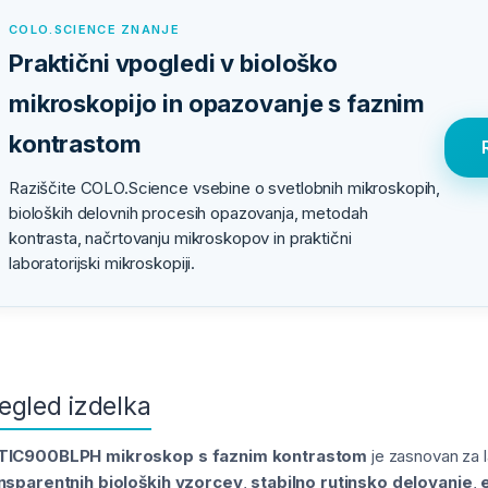
COLO.SCIENCE ZNANJE
Praktični vpogledi v biološko
mikroskopijo in opazovanje s faznim
kontrastom
Raziščite COLO.Science vsebine o svetlobnih mikroskopih,
bioloških delovnih procesih opazovanja, metodah
kontrasta, načrtovanju mikroskopov in praktični
laboratorijski mikroskopiji.
egled izdelka
TIC900BLPH mikroskop s faznim kontrastom
je zasnovan za l
nsparentnih bioloških vzorcev
,
stabilno rutinsko delovanje
,