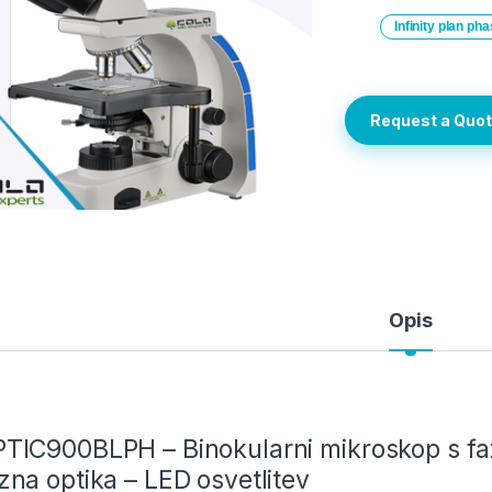
Infinity plan ph
Request a Quo
Opis
TIC900BLPH – Binokularni mikroskop s faz
zna optika – LED osvetlitev