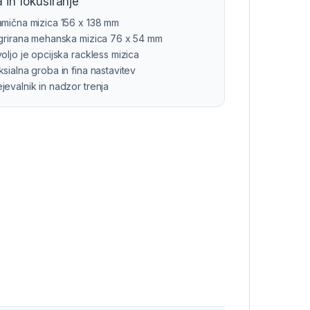
 in fokusiranje
amična mizica 156 x 138 mm
egrirana mehanska mizica 76 x 54 mm
oljo je opcijska rackless mizica
sialna groba in fina nastavitev
evalnik in nadzor trenja