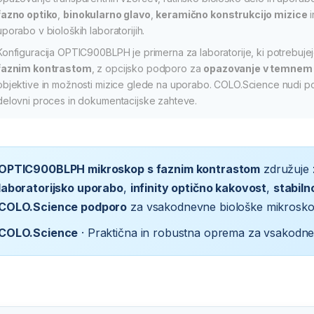
fazno optiko
,
binokularno glavo
,
keramično konstrukcijo mizice
i
uporabo v bioloških laboratorijih.
Konfiguracija OPTIC900BLPH je primerna za laboratorije, ki potrebuje
faznim kontrastom
, z opcijsko podporo za
opazovanje v temnem 
objektive in možnosti mizice glede na uporabo. COLO.Science nudi pod
delovni proces in dokumentacijske zahteve.
OPTIC900BLPH mikroskop s faznim kontrastom
združuje
laboratorijsko uporabo
,
infinity optično kakovost
,
stabiln
COLO.Science podporo
za vsakodnevne biološke mikrosko
COLO.Science
· Praktična in robustna oprema za vsakodne