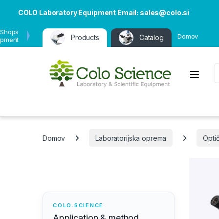
COLO Laboratory Equipment Email: sales@colo.si
 Shops
Domov
Products
Catalog
ipment
P
Open
Domov
Laboratorijska oprema
Optič
COLO.SCIENCE
Application & method