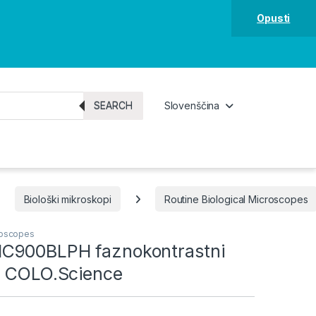
Opusti
SEARCH
Slovenščina
Biološki mikroskopi
Routine Biological Microscopes
croscopes
C900BLPH faznokontrastni
| COLO.Science