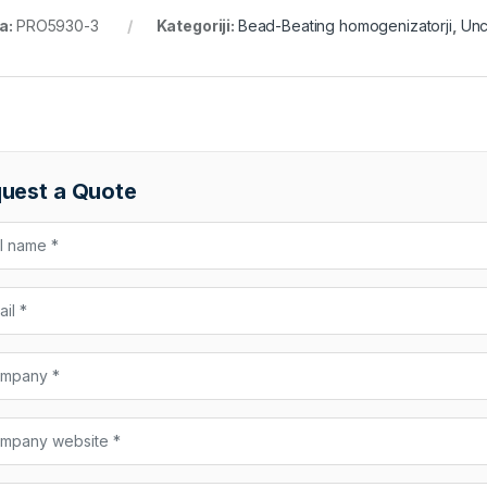
ra:
PRO5930-3
Kategoriji:
Bead-Beating homogenizatorji
,
Unc
uest a Quote