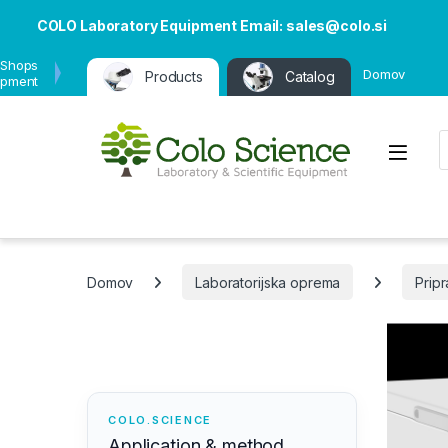
COLO Laboratory Equipment Email: sales@colo.si
 Shops
Domov
Products
Catalog
ipment
P
Open
Domov
Laboratorijska oprema
Prip
COLO.SCIENCE
Application & method