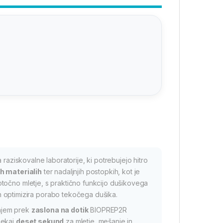
 raziskovalne laboratorije, ki potrebujejo hitro
ih materialih
ter nadaljnjih postopkih, kot je
točno mletje, s praktično funkcijo dušikovega
 optimizira porabo tekočega dušika.
anjem prek
zaslona na dotik
BIOPREP2R
nekaj
deset sekund
za mletje, mešanje in