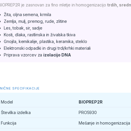
BIOPREP2R je zasnovan za fino mletje in homogenizacijo
trdih, sredn
Žita, oljna semena, krmila
Zemlja, mulj, premog, rude, zlitine
Les, tobak, sir, sadje
Kosti, dlaka, rastlinska in živalska tkiva
Gnojila, kemikalije, plastika, keramika, steklo
Elektronski odpadki in drugi trdi/krhki materiali
Priprava vzorcev za
izolacijo DNA
NIČNE SPECIFIKACIJE
Model
BIOPREP2R
Številka izdelka
PRO5930
Funkcija
Mešanje in homogenizacija