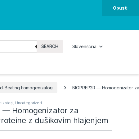
Opusti
SEARCH
Slovenščina
d-Beating homogenizatorji
BIOPREP2R — Homogenizator za 
zatorji
,
Uncategorized
 — Homogenizator za
oteine z dušikovim hlajenjem