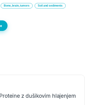
Bone, brain, tumors
Soil and sediments
te
oteine z dušikovim hlajenjem