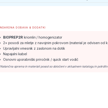
NDARDNA DOBAVA & DODATKI
BIOPREP2R
kriomlin / homogenizator
2× posodi za mletje z navojnim pokrovom (material je odvisen od k
Upravljalni vmesnik z zaslonom na dotik
Napajalni kabel
Osnovni uporabniški priročnik / quick start vodič
*Natančna oprema in materiali posod so določeni v aktualnem katalogu in potrditvi