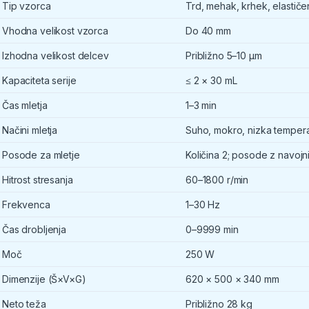
Tip vzorca
Trd, mehak, krhek, elastičen
Vhodna velikost vzorca
Do 40 mm
Izhodna velikost delcev
Približno 5–10 μm
Kapaciteta serije
≤ 2 × 30 mL
Čas mletja
1–3 min
Načini mletja
Suho, mokro, nizka tempera
Posode za mletje
Količina 2; posode z navojn
Hitrost stresanja
60–1800 r/min
Frekvenca
1–30 Hz
Čas drobljenja
0–9999 min
Moč
250 W
Dimenzije (Š×V×G)
620 × 500 × 340 mm
Neto teža
Približno 28 kg