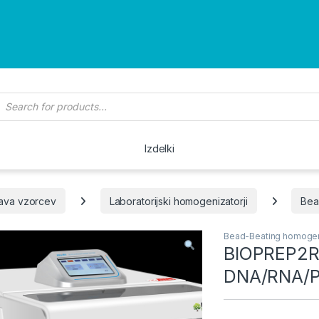
roducts search
Izdelki
rava vzorcev
Laboratorijski homogenizatorji
Bea
Bead-Beating homogeni
BIOPREP2R
DNA/RNA/Pr