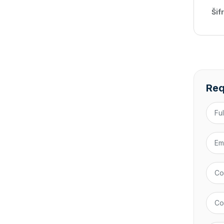
Šif
Req