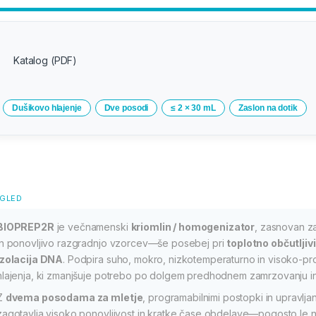
Katalog (PDF)
Dušikovo hlajenje
Dve posodi
≤ 2 × 30 mL
Zaslon na dotik
GLED
BIOPREP2R
je večnamenski
kriomlin / homogenizator
, zasnovan za
in ponovljivo razgradnjo vzorcev—še posebej pri
toplotno občutljiv
izolacija DNA
. Podpira suho, mokro, nizkotemperaturno in visoko-pro
hlajenja, ki zmanjšuje potrebo po dolgem predhodnem zamrzovanju in
Z
dvema posodama za mletje
, programabilnimi postopki in upravlj
zagotavlja visoko ponovljivost in kratke čase obdelave—pogosto le 