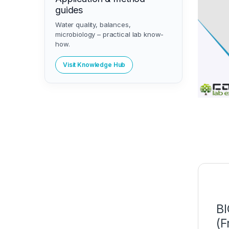
guides
Water quality, balances,
microbiology – practical lab know-
how.
Visit Knowledge Hub
BI
(F