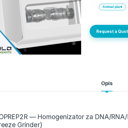
Animal plant
Request a Quo
Opis
OPREP2R — Homogenizator za DNA/RNA/Pr
reeze Grinder)