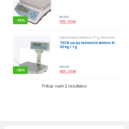
185,00
€
-
16%
155,00
€
Industrijske tehtnice 0.1 g
,
Precizne
tehtnice 1g
TECB serija tehničnih tehtnic 6–
30 kg / 1 g
285,00
€
-
35%
185,00
€
Prikaz vseh 2 rezultatov