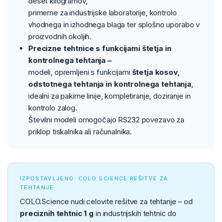
deset kilogramov,
primerne za industrijske laboratorije, kontrolo
vhodnega in izhodnega blaga ter splošno uporabo v
proizvodnih okoljih.
Precizne tehtnice s funkcijami štetja in
kontrolnega tehtanja –
modeli, opremljeni s funkcijami
štetja kosov,
odstotnega tehtanja in kontrolnega tehtanja
,
idealni za pakirne linije, kompletiranje, doziranje in
kontrolo zalog.
Številni modeli omogočajo RS232 povezavo za
priklop tiskalnika ali računalnika.
IZPOSTAVLJENO: COLO.SCIENCE REŠITVE ZA
TEHTANJE
COLO.Science nudi celovite rešitve za tehtanje – od
preciznih tehtnic 1 g
in industrijskih tehtnic do