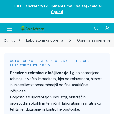
COLO Laboratory Equipment Email: sales@colo.si
Opusti
Open
Domov
Laboratorijska oprema
Oprema za merjenje
COLO.SCIENCE – LABORATORIJSKE TEHTNICE /
PRECIZNE TEHTNICE 1 G
Precizne tehtnice z ločljivostjo 1 g
so namenjene
tehtanju z večjo kapaciteto, kjer so robustnost, hitrost
in zanesljivost pomembnejši od fine analitične
ločljivosti.
Pogosto se uporabljajo v industriji, skladiščih,
proizvodnih okoljih in tehničnih laboratorijih za rutinsko
tehtanje, doziranje in kontrolne postopke.