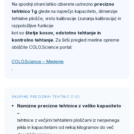
Na spodnji strani lahko izberete ustrezno
precizno
tehtnico 1 g
glede na največjo kapaciteto, dimenzije
tehtalne plošče, vrsto kalibracije (zunanja kalibracija) in
razpoložljive funkcije
kot so
štetje kosov, odstotno tehtanje in
kontrolno tehtanje
. Za širši pregled merilne opreme
obiščite COLO.Science portal:
COLO.Science – Merjenje
.
SKUPINE PRECIZNIH TEHTNIC (1 G)
Namizne precizne tehtnice z veliko kapaciteto
–
tehtnice z večjimi tehtalnimi ploščami iz nerjavnega
jekla in kapacitetami od nekaj kilogramov do več