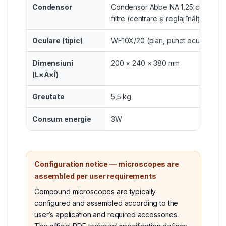
Condensor
Condensor Abbe NA 1,25 cu diafragm
filtre (centrare și reglaj înălțime)
Oculare (tipic)
WF10X/20 (plan, punct ocular înalt)
Dimensiuni
200 × 240 × 380 mm
(L×A×Î)
Greutate
5,5 kg
Consum energie
3W
Configuration notice — microscopes are
assembled per user requirements
Compound microscopes are typically
configured and assembled according to the
user’s application and required accessories.