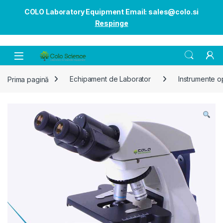
COLO Laboratory Equipment Email: sales@colo.si
Respinge
Open
Prima pagină
Echipament de Laborator
Instrumente o