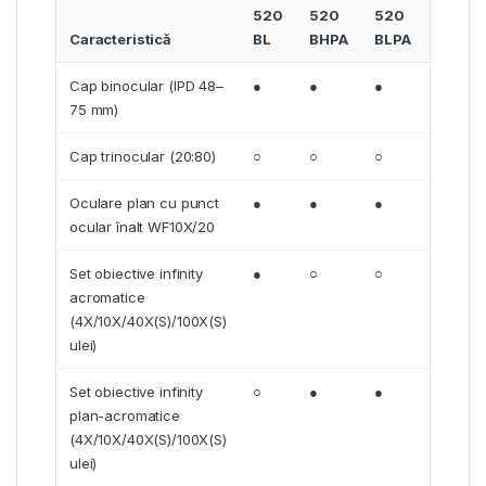
520
520
520
520
Caracteristică
BL
BHPA
BLPA
THPA
Cap binocular (IPD 48–
●
●
●
○
75 mm)
Cap trinocular (20:80)
○
○
○
●
Oculare plan cu punct
●
●
●
●
ocular înalt WF10X/20
Set obiective infinity
●
○
○
○
acromatice
(4X/10X/40X(S)/100X(S)
ulei)
Set obiective infinity
○
●
●
●
plan-acromatice
(4X/10X/40X(S)/100X(S)
ulei)