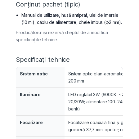
Conținut pachet (tipic)
Manual de utilizare, husă antipraf, ulei de imersie
(10 ml), cablu de alimentare, cheie imbus (φ2 mm).
Producătorul își rezervă dreptul de a modifica
specificațiile tehnice.
Specificații tehnice
Sistem optic
Sistem optic plan-acromatic corectat 
200 mm
Iluminare
LED reglabil 3W (6000K, ~28.000 
20/30W; alimentare 100–240 V (op
bank)
Focalizare
Focalizare coaxială fină și grosieră;
grosieră 37,7 mm; opritor; reglaj fri