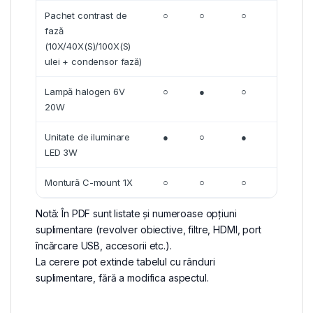
Pachet contrast de
○
○
○
○
fază
(10X/40X(S)/100X(S)
ulei + condensor fază)
Lampă halogen 6V
○
●
○
●
20W
Unitate de iluminare
●
○
●
○
LED 3W
Montură C-mount 1X
○
○
○
●
Notă: În PDF sunt listate și numeroase opțiuni
suplimentare (revolver obiective, filtre, HDMI, port
încărcare USB, accesorii etc.).
La cerere pot extinde tabelul cu rânduri
suplimentare, fără a modifica aspectul.