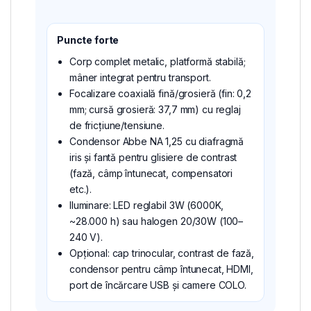
Puncte forte
Corp complet metalic, platformă stabilă;
mâner integrat pentru transport.
Focalizare coaxială fină/grosieră (fin: 0,2
mm; cursă grosieră: 37,7 mm) cu reglaj
de fricțiune/tensiune.
Condensor Abbe NA 1,25 cu diafragmă
iris și fantă pentru glisiere de contrast
(fază, câmp întunecat, compensatori
etc.).
Iluminare: LED reglabil 3W (6000K,
~28.000 h) sau halogen 20/30W (100–
240 V).
Opțional: cap trinocular, contrast de fază,
condensor pentru câmp întunecat, HDMI,
port de încărcare USB și camere COLO.