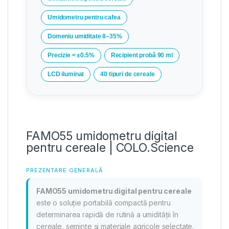
Umidometru pentru cafea
Domeniu umiditate 8–35%
Precizie < ±0.5%
Recipient probă 90 ml
LCD iluminat
40 tipuri de cereale
FAMO55 umidometru digital
pentru cereale | COLO.Science
PREZENTARE GENERALĂ
FAMO55 umidometru digital pentru cereale
este o soluție portabilă compactă pentru
determinarea rapidă de rutină a umidității în
cereale, semințe și materiale agricole selectate.