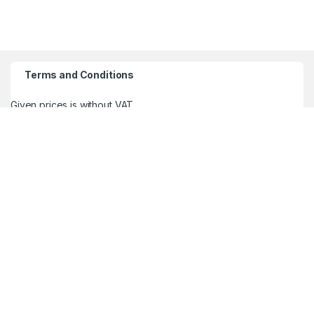
Terms and Conditions
Given prices is without VAT
Imate pitanje? Pozovite nas!
WhatsApp / Viber
+386 70 713 437