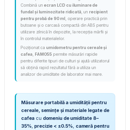
Combină un
ecran LCD cu iluminare de
fundal și luminozitate ridicată
, un
recipient
pentru probă de 90 ml
, operare practică prin
butoane și o carcasă compactă din ABS pentru
utilizare zilnică în depozite, la recepția mărfii și
în controlul materialelor.
Poziționat ca
umidometru pentru cereale și
cafea
,
FAMO55
permite măsurări rapide
pentru diferite tipuri de culturi și ajută utilizatorul
să obțină rapid rezultatul fără a utiliza un
analizor de umiditate de laborator mai mare.
Măsurare portabilă a umidității pentru
cereale, semințe și materiale legate de
cafea
cu
domeniu de umiditate 8–
35%
,
precizie < ±0.5%
,
cameră pentru