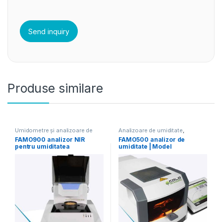
Produse similare
Umidometre și analizoare de
Analizoare de umiditate
,
umiditate
Umidometre și analizoare de
FAMO900 analizor NIR
FAMO500 analizor de
umiditate
pentru umiditatea
umiditate | Model
cerealelor, grâu și făină
profesional complet
automat | COLO.Science