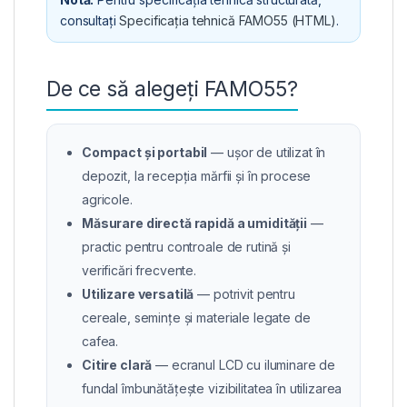
consultați
Specificația tehnică FAMO55 (HTML)
.
De ce să alegeți FAMO55?
Compact și portabil
— ușor de utilizat în
depozit, la recepția mărfii și în procese
agricole.
Măsurare directă rapidă a umidității
—
practic pentru controale de rutină și
verificări frecvente.
Utilizare versatilă
— potrivit pentru
cereale, semințe și materiale legate de
cafea.
Citire clară
— ecranul LCD cu iluminare de
fundal îmbunătățește vizibilitatea în utilizarea