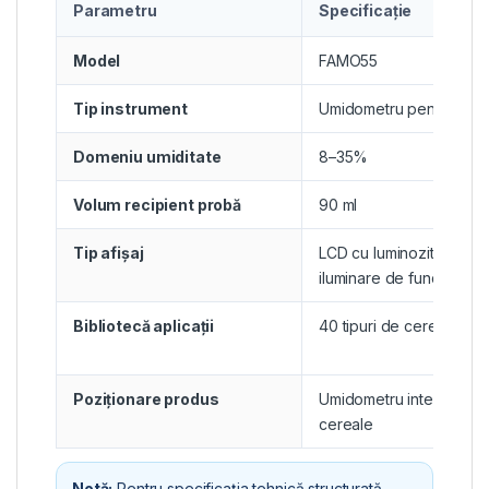
Parametru
Specificație
Model
FAMO55
Tip instrument
Umidometru pentru cer
Domeniu umiditate
8–35%
Volum recipient probă
90 ml
Tip afișaj
LCD cu luminozitate ridic
iluminare de fundal
Bibliotecă aplicații
40 tipuri de cereale
Poziționare produs
Umidometru inteligent p
cereale
Notă:
Pentru specificația tehnică structurată,