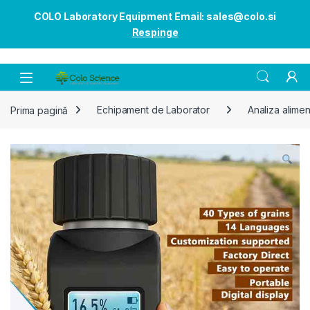
COLO Laboratory Equipment Email: sales@colo.si
Respinge
Open
Prima pagină
Echipament de Laborator
Analiza alimen