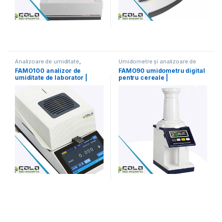
Analizoare de umiditate
,
Umidometre și analizoare de
Umidometre și analizoare de
umiditate
FAMO100 analizor de
FAMO90 umidometru digital
umiditate
umiditate de laborator |
pentru cereale |
COLO.Science
COLO.Science