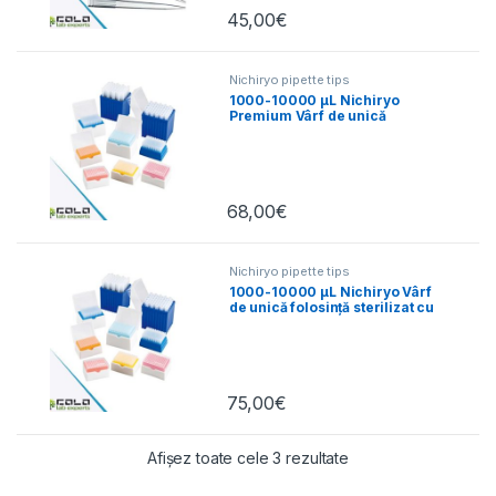
45,00
€
Nichiryo pipette tips
1000-10000 µL Nichiryo
Premium Vârf de unică
folosință cu rafturi 80buc
68,00
€
Nichiryo pipette tips
1000-10000 µL Nichiryo Vârf
de unică folosință sterilizat cu
rafturi
75,00
€
Afișez toate cele 3 rezultate