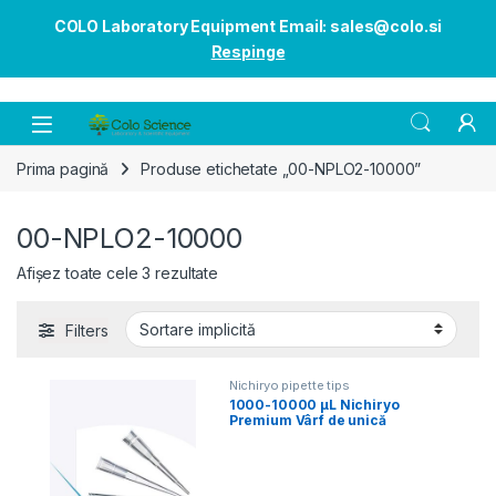
COLO Laboratory Equipment Email: sales@colo.si
Respinge
Open
Prima pagină
Produse etichetate „00-NPLO2-10000”
00-NPLO2-10000
Afișez toate cele 3 rezultate
Filters
Nichiryo pipette tips
1000-10000 µL Nichiryo
Premium Vârf de unică
folosință 200/1