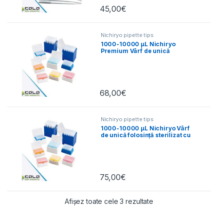
45,00
€
Nichiryo pipette tips
1000-10000 µL Nichiryo
Premium Vârf de unică
folosință cu rafturi 80buc
68,00
€
Nichiryo pipette tips
1000-10000 µL Nichiryo Vârf
de unică folosință sterilizat cu
rafturi
75,00
€
Afișez toate cele 3 rezultate