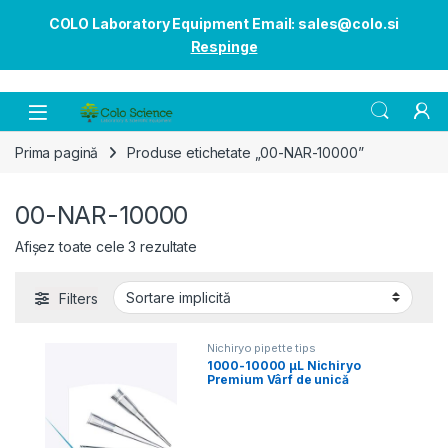
COLO Laboratory Equipment Email: sales@colo.si
Respinge
Open
Prima pagină
Produse etichetate „00-NAR-10000”
00-NAR-10000
Afișez toate cele 3 rezultate
Filters
Nichiryo pipette tips
1000-10000 µL Nichiryo
Premium Vârf de unică
folosință 200/1