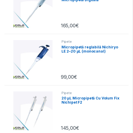
Autoclavabilă
165,00
€
Pipete
Micropipetă reglabilă Nichiryo
LE 2–20 µL (monocanal)
99,00
€
Pipete
20 µL Micropipetă Cu Volum Fix
Nichipet F2
145,00
€