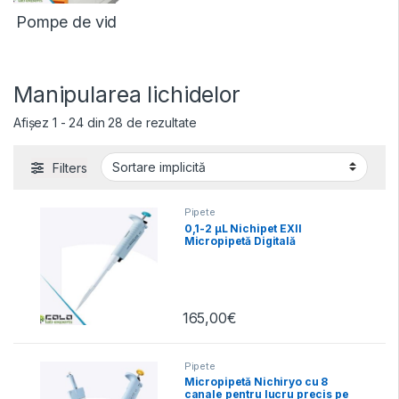
Pompe de vid
Manipularea lichidelor
Afișez 1 - 24 din 28 de rezultate
Filters
Pipete
0,1-2 µL Nichipet EXII
Micropipetă Digitală
Autoclavabilă
165,00
€
Pipete
Micropipetă Nichiryo cu 8
canale pentru lucru precis pe