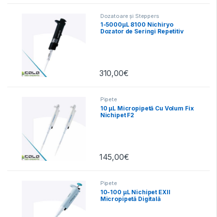
Dozatoare și Steppers
1-5000µL 8100 Nichiryo
Dozator de Seringi Repetitiv
Stepper
310,00
€
Pipete
10 µL Micropipetă Cu Volum Fix
Nichipet F2
145,00
€
Pipete
10-100 µL Nichipet EXII
Micropipetă Digitală
Autoclavabilă