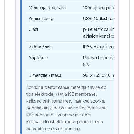
Memorija podataka
1000 grupa po parametru
Komunikacija
USB 2.0 flash drive / PC /
Ulazi
pH elektroda BNC Q9; tem
aviation konektor
Zaštita / sat
IP65; datum i vreme podrž
Napajanje
Punjiva Li-ion baterija; A
5 V
Dimenzije / masa
90 × 255 × 40 mm · pribli
Konačne performanse merenja zavise od
tipa elektrode, stanja ISE membrane,
kalibracionih standarda, matriksa uzorka,
podešavanja jonske jačine, temperaturne
kompenzacije i izabrane metode.
Kompatibilnost elektroda i pribora treba
potvrditi pre izrade ponude.