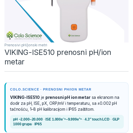
Prenosivi pH/jonski metri
VIKING-ISE510 prenosni pH/ion
metar
COLO.SCIENCE · PRENOSNI PH/ION METAR
VIKING-ISE510
je
prenosni pH ion metar
sa ekranom na
dodir za pH, ISE, pX, ORP/mV i temperaturu, sa ±0.002 pH
tačnošću, 1–8 pH kalibracijom i IP65 zaštitom.
pH −2.000–20.000
·
ISE 1.000e⁻⁹–9.999e⁺⁹
·
4.3″ touch LCD
·
GLP
1000 grupa
·
IP65