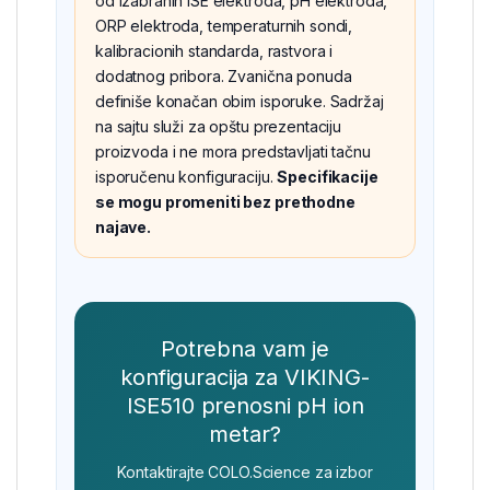
od izabranih ISE elektroda, pH elektroda,
ORP elektroda, temperaturnih sondi,
kalibracionih standarda, rastvora i
dodatnog pribora. Zvanična ponuda
definiše konačan obim isporuke. Sadržaj
na sajtu služi za opštu prezentaciju
proizvoda i ne mora predstavljati tačnu
isporučenu konfiguraciju.
Specifikacije
se mogu promeniti bez prethodne
najave.
Potrebna vam je
konfiguracija za VIKING-
ISE510 prenosni pH ion
metar?
Kontaktirajte COLO.Science za izbor