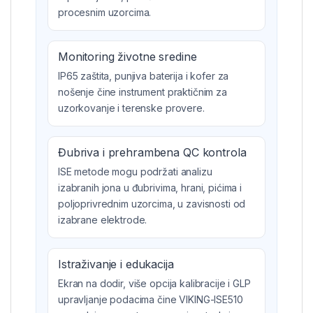
procesnim uzorcima.
Monitoring životne sredine
IP65 zaštita, punjiva baterija i kofer za
nošenje čine instrument praktičnim za
uzorkovanje i terenske provere.
Đubriva i prehrambena QC kontrola
ISE metode mogu podržati analizu
izabranih jona u đubrivima, hrani, pićima i
poljoprivrednim uzorcima, u zavisnosti od
izabrane elektrode.
Istraživanje i edukacija
Ekran na dodir, više opcija kalibracije i GLP
upravljanje podacima čine VIKING-ISE510