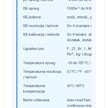
ISE opseg
1.000e⁻⁹ do 9.999e⁺⁹
ISE jedinice
mol/L, mmol/L, g/L, mg/L, 
ISE rezolucija / tačnost
Do 4 značajne cifre ·
±0.
ISE kalibracija / metode
Do 6 tačaka · direktno oči
dodatak, dodatak uzorka
Ugrađeni joni
F⁻, Cl⁻, Br⁻, I⁻, NO₃⁻, BF₄⁻,
Pb²⁺, Ag⁺ i drugi
Temperaturni opseg
−10 do 135 °C / 14 do 275 
Temperaturna rezolucija
0.1 °C / °F · ±0.1 °C
/ tačnost
Temperaturna
ATC / MTC
kompenzacija
Načini očitavanja
Auto-read Fast / Medium /
continuous-read