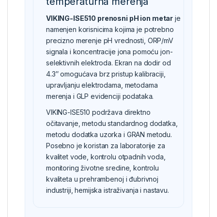
temperaturna merenja
VIKING-ISE510 prenosni pH ion metar
je
namenjen korisnicima kojima je potrebno
precizno merenje pH vrednosti, ORP/mV
signala i koncentracije jona pomoću jon-
selektivnih elektroda. Ekran na dodir od
4.3″ omogućava brz pristup kalibraciji,
upravljanju elektrodama, metodama
merenja i GLP evidenciji podataka.
VIKING-ISE510 podržava direktno
očitavanje, metodu standardnog dodatka,
metodu dodatka uzorka i GRAN metodu.
Posebno je koristan za laboratorije za
kvalitet vode, kontrolu otpadnih voda,
monitoring životne sredine, kontrolu
kvaliteta u prehrambenoj i đubrivnoj
industriji, hemijska istraživanja i nastavu.