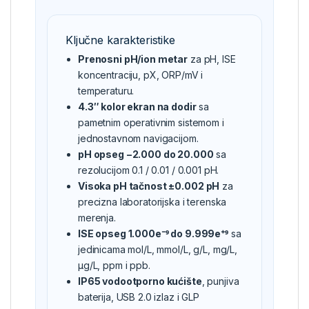
Ključne karakteristike
Prenosni pH/ion metar
za pH, ISE
koncentraciju, pX, ORP/mV i
temperaturu.
4.3″ kolor ekran na dodir
sa
pametnim operativnim sistemom i
jednostavnom navigacijom.
pH opseg −2.000 do 20.000
sa
rezolucijom 0.1 / 0.01 / 0.001 pH.
Visoka pH tačnost ±0.002 pH
za
precizna laboratorijska i terenska
merenja.
ISE opseg 1.000e⁻⁹ do 9.999e⁺⁹
sa
jedinicama mol/L, mmol/L, g/L, mg/L,
μg/L, ppm i ppb.
IP65 vodootporno kućište
, punjiva
baterija, USB 2.0 izlaz i GLP