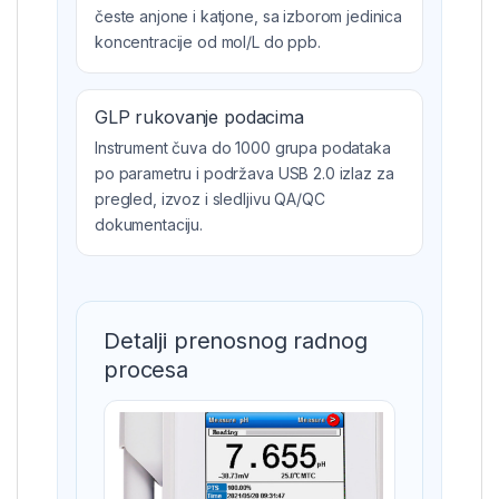
česte anjone i katjone, sa izborom jedinica
koncentracije od mol/L do ppb.
GLP rukovanje podacima
Instrument čuva do 1000 grupa podataka
po parametru i podržava USB 2.0 izlaz za
pregled, izvoz i sledljivu QA/QC
dokumentaciju.
Detalji prenosnog radnog
procesa