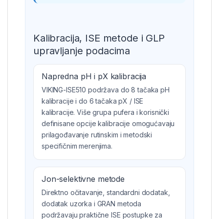
Kalibracija, ISE metode i GLP
upravljanje podacima
Napredna pH i pX kalibracija
VIKING-ISE510 podržava do 8 tačaka pH
kalibracije i do 6 tačaka pX / ISE
kalibracije. Više grupa pufera i korisnički
definisane opcije kalibracije omogućavaju
prilagođavanje rutinskim i metodski
specifičnim merenjima.
Jon-selektivne metode
Direktno očitavanje, standardni dodatak,
dodatak uzorka i GRAN metoda
podržavaju praktične ISE postupke za