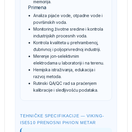
memorija.
Primena
Analiza pijaće vode, otpadne vode i
površinskih voda.
Monitoring životne sredine i kontrola
industrijskih procesnih voda.
Kontrola kvaliteta u prehrambenoj,
đubrivnoj i poljoprivrednoj industriji.
Merenje jon-selektivnim
elektrodama u laboratoriji i na terenu.
Hemijska istraživanja, edukacija i
razvoj metoda.
Rutinski QA/QC rad sa praćenjem
kalibracije i sledljivošću podataka.
TEHNIČKE SPECIFIKACIJE — VIKING-
ISE510 PRENOSNI PH/ION METAR