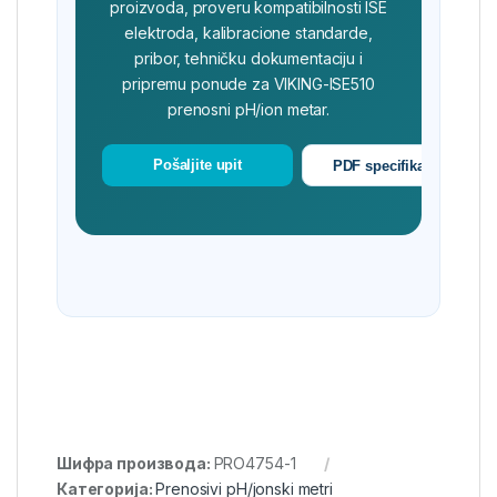
proizvoda, proveru kompatibilnosti ISE
elektroda, kalibracione standarde,
pribor, tehničku dokumentaciju i
pripremu ponude za VIKING-ISE510
prenosni pH/ion metar.
Pošaljite upit
PDF specifikacija
Шифра производа:
PRO4754-1
Категорија:
Prenosivi pH/jonski metri