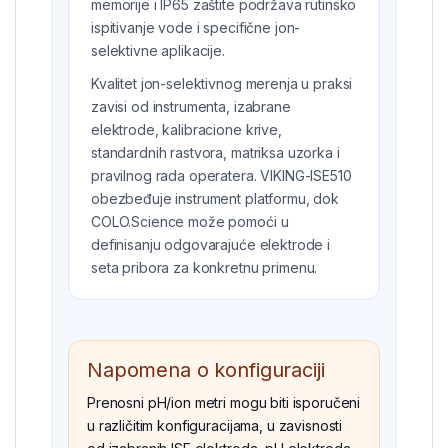
memorije i IP65 zaštite podržava rutinsko
ispitivanje vode i specifične jon-
selektivne aplikacije.
Kvalitet jon-selektivnog merenja u praksi
zavisi od instrumenta, izabrane
elektrode, kalibracione krive,
standardnih rastvora, matriksa uzorka i
pravilnog rada operatera. VIKING-ISE510
obezbeđuje instrument platformu, dok
COLO.Science može pomoći u
definisanju odgovarajuće elektrode i
seta pribora za konkretnu primenu.
Napomena o konfiguraciji
Prenosni pH/ion metri mogu biti isporučeni
u različitim konfiguracijama, u zavisnosti