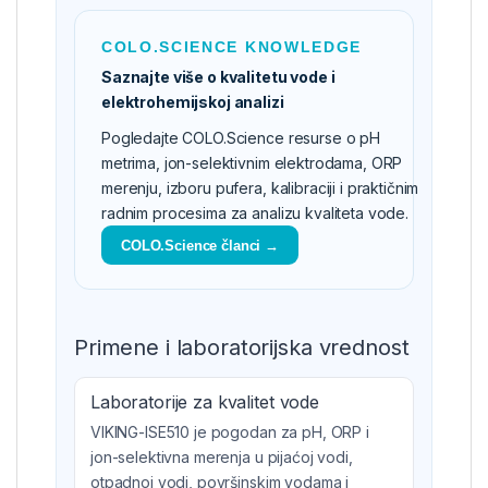
COLO.SCIENCE KNOWLEDGE
Saznajte više o kvalitetu vode i
elektrohemijskoj analizi
Pogledajte COLO.Science resurse o pH
metrima, jon-selektivnim elektrodama, ORP
merenju, izboru pufera, kalibraciji i praktičnim
radnim procesima za analizu kvaliteta vode.
COLO.Science članci →
Primene i laboratorijska vrednost
Laboratorije za kvalitet vode
VIKING-ISE510 je pogodan za pH, ORP i
jon-selektivna merenja u pijaćoj vodi,
otpadnoj vodi, površinskim vodama i