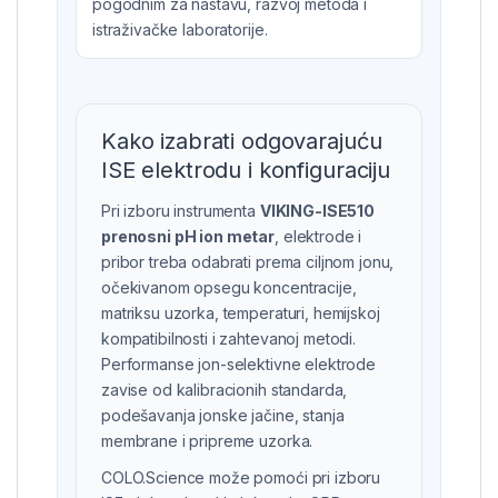
pogodnim za nastavu, razvoj metoda i
istraživačke laboratorije.
Kako izabrati odgovarajuću
ISE elektrodu i konfiguraciju
Pri izboru instrumenta
VIKING-ISE510
prenosni pH ion metar
, elektrode i
pribor treba odabrati prema ciljnom jonu,
očekivanom opsegu koncentracije,
matriksu uzorka, temperaturi, hemijskoj
kompatibilnosti i zahtevanoj metodi.
Performanse jon-selektivne elektrode
zavise od kalibracionih standarda,
podešavanja jonske jačine, stanja
membrane i pripreme uzorka.
COLO.Science može pomoći pri izboru