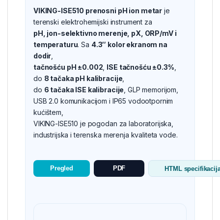
VIKING-ISE510 prenosni pH ion metar
je
terenski elektrohemijski instrument za
pH, jon-selektivno merenje, pX, ORP/mV i
temperaturu
. Sa
4.3″ kolor ekranom na
dodir
,
tačnošću pH ±0.002
,
ISE tačnošću ±0.3%
,
do
8 tačaka pH kalibracije
,
do
6 tačaka ISE kalibracije
, GLP memorijom,
USB 2.0 komunikacijom i IP65 vodootpornim
kućištem,
VIKING-ISE510 je pogodan za laboratorijska,
industrijska i terenska merenja kvaliteta vode.
Pregled
PDF
HTML specifikacij