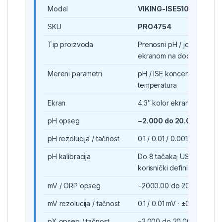
Model
VIKING-ISE510
SKU
PRO4754
Tip proizvoda
Prenosni pH / jon-selektiv
ekranom na dodir
Mereni parametri
pH / ISE koncentracija / p
temperatura
Ekran
4.3″ kolor ekran na dodir
pH opseg
−2.000 do 20.000 pH
pH rezolucija / tačnost
0.1 / 0.01 / 0.001 pH ·
±0.0
pH kalibracija
Do 8 tačaka; USA, NIST, M
korisnički definisani puferi
mV / ORP opseg
−2000.00 do 2000.00 mV
mV rezolucija / tačnost
0.1 / 0.01 mV · ±0.1 mV ili 
pX opseg / tačnost
−2.000 do 20.000 pX · ±0