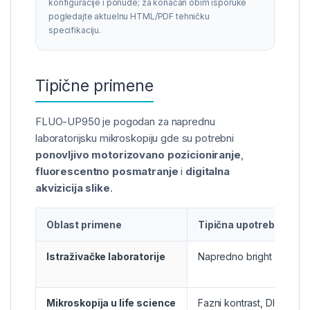
konfiguracije i ponude; za konačan obim isporuke
pogledajte aktuelnu HTML/PDF tehničku
specifikaciju.
Tipične primene
FLUO-UP950 je pogodan za naprednu
laboratorijsku mikroskopiju gde su potrebni
ponovljivo motorizovano pozicioniranje
,
fluorescentno posmatranje
i
digitalna
akvizicija slike
.
Oblast primene
Tipična upotreba
Istraživačke laboratorije
Napredno bright field i 
Mikroskopija u life science
Fazni kontrast, DIC i mul