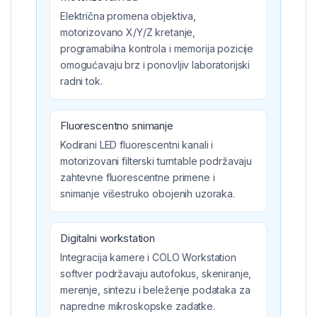
Električna promena objektiva,
motorizovano X/Y/Z kretanje,
programabilna kontrola i memorija pozicije
omogućavaju brz i ponovljiv laboratorijski
radni tok.
Fluorescentno snimanje
Kodirani LED fluorescentni kanali i
motorizovani filterski turntable podržavaju
zahtevne fluorescentne primene i
snimanje višestruko obojenih uzoraka.
Digitalni workstation
Integracija kamere i COLO Workstation
softver podržavaju autofokus, skeniranje,
merenje, sintezu i beleženje podataka za
napredne mikroskopske zadatke.