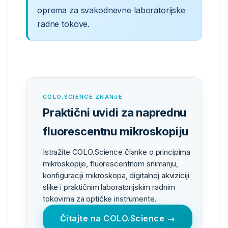
oprema za svakodnevne laboratorijske
radne tokove.
COLO.SCIENCE ZNANJE
Praktični uvidi za naprednu
fluorescentnu mikroskopiju
Istražite COLO.Science članke o principima
mikroskopije, fluorescentnom snimanju,
konfiguraciji mikroskopa, digitalnoj akviziciji
slike i praktičnim laboratorijskim radnim
tokovima za optičke instrumente.
Čitajte na COLO.Science →