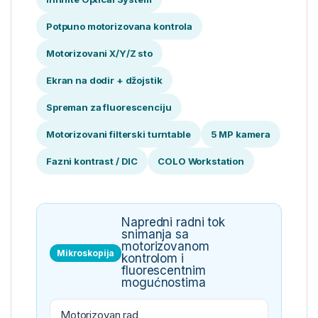
Potpuno motorizovana kontrola
Motorizovani X/Y/Z sto
Ekran na dodir + džojstik
Spreman za fluorescenciju
Motorizovani filterski turntable
5 MP kamera
Fazni kontrast / DIC
COLO Workstation
Napredni radni tok
snimanja sa
motorizovanom
Mikroskopija
kontrolom i
fluorescentnim
mogućnostima
Motorizovan rad