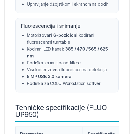
Upravljanje džojstikom i ekranom na dodir
Fluorescencija i snimanje
Motorizovani
6-pozicioni
kodirani
fluorescentni turntable
Kodirani LED kanali:
385 / 470 / 565 / 625
nm
Podrška za multiband filtere
Visokosenzitivna fluorescentna detekcija
5 MP USB 3.0 kamera
Podrška za COLO Workstation softver
Tehničke specifikacije (FLUO-
UP950)
Parametar
Specifikacija