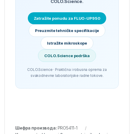
COLO.Science
.
Zatražite ponudu za FLUO-UP950
Preuzmite tehničke specifikacije
Istražite mikroskope
COLO.Science podrška
COLO.Science · Praktična i robusna oprema za
svakodnevne laboratorijske radne tokove.
Шифра производа:
PRO5411-1