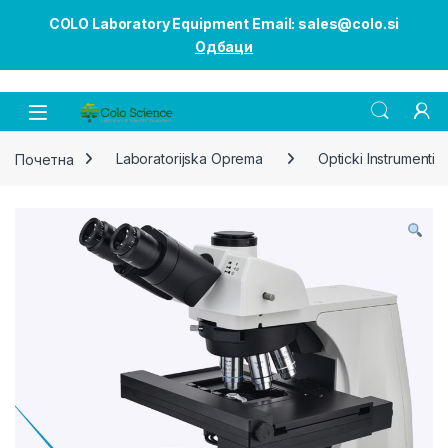
COLO Laboratory Equipment Email: sales@colo.si
Одбаци
Open
Почетна
Laboratorijska Oprema
Opticki Instrumenti