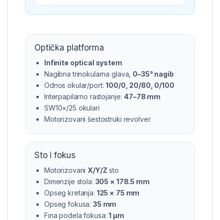
Optička platforma
Infinite optical system
Nagibna trinokularna glava,
0–35° nagib
Odnos okular/port:
100/0, 20/80, 0/100
Interpapilarno rastojanje:
47–78 mm
SW10×/25 okulari
Motorizovani šestostruki revolver
Sto i fokus
Motorizovani
X/Y/Z
sto
Dimenzije stola:
305 × 178.5 mm
Opseg kretanja:
125 × 75 mm
Opseg fokusa:
35 mm
Fina podela fokusa:
1 μm