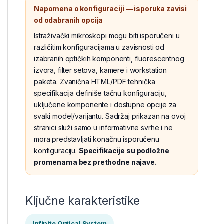
Napomena o konfiguraciji — isporuka zavisi
od odabranih opcija
Istraživački mikroskopi mogu biti isporučeni u
različitim konfiguracijama u zavisnosti od
izabranih optičkih komponenti, fluorescentnog
izvora, filter setova, kamere i workstation
paketa. Zvanična HTML/PDF tehnička
specifikacija definiše tačnu konfiguraciju,
uključene komponente i dostupne opcije za
svaki model/varijantu. Sadržaj prikazan na ovoj
stranici služi samo u informativne svrhe i ne
mora predstavljati konačnu isporučenu
konfiguraciju.
Specifikacije su podložne
promenama bez prethodne najave.
Ključne karakteristike
Infinite Optical System