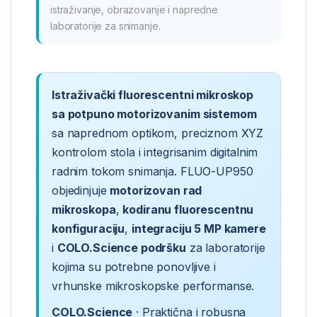
istraživanje, obrazovanje i napredne
laboratorije za snimanje.
Istraživački fluorescentni mikroskop
sa potpuno motorizovanim sistemom
sa naprednom optikom, preciznom XYZ
kontrolom stola i integrisanim digitalnim
radnim tokom snimanja. FLUO-UP950
objedinjuje
motorizovan rad
mikroskopa
,
kodiranu fluorescentnu
konfiguraciju
,
integraciju 5 MP kamere
i
COLO.Science podršku
za laboratorije
kojima su potrebne ponovljive i
vrhunske mikroskopske performanse.
COLO.Science
· Praktična i robusna