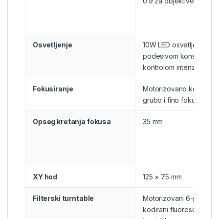
0.9 za objektive 1–100×
Osvetljenje
10W LED osvetljenje sa
podesivom konstantno
kontrolom intenziteta
Fokusiranje
Motorizovano koaksijal
grubo i fino fokusiranje
Opseg kretanja fokusa
35 mm
XY hod
125 × 75 mm
Filterski turntable
Motorizovani 6-pozicion
kodirani fluorescentni fil