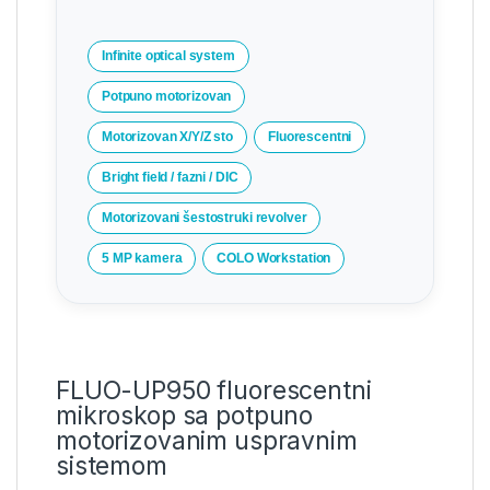
Infinite optical system
Potpuno motorizovan
Motorizovan X/Y/Z sto
Fluorescentni
Bright field / fazni / DIC
Motorizovani šestostruki revolver
5 MP kamera
COLO Workstation
FLUO-UP950 fluorescentni
mikroskop sa potpuno
motorizovanim uspravnim
sistemom