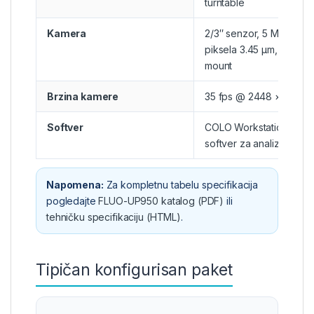
turntable
Kamera
2/3″ senzor, 5 MP, velič
piksela 3.45 μm, USB 3.
mount
Brzina kamere
35 fps @ 2448 × 2048
Softver
COLO Workstation + os
softver za analizu slike
Napomena:
Za kompletnu tabelu specifikacija
pogledajte
FLUO-UP950 katalog (PDF)
ili
tehničku specifikaciju (HTML)
.
Tipičan konfigurisan paket