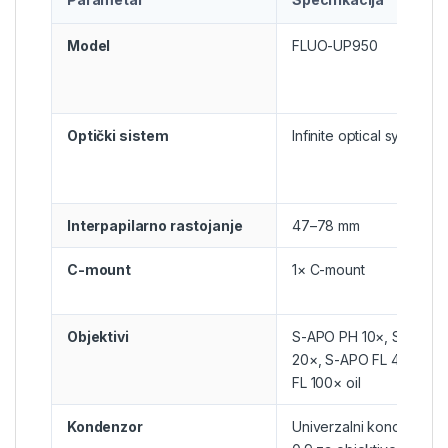
Model
FLUO-UP950
Optički sistem
Infinite optical system
Interpapilarno rastojanje
47–78 mm
C-mount
1× C-mount
Objektivi
S-APO PH 10×, S-APO F
20×, S-APO FL 40×, S-
FL 100× oil
Kondenzor
Univerzalni kondenzor 