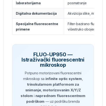
laboratorijama
posmatranje
Digitalna dokumentacija
Akvizicija slike, merenje 
Specijalne fluorescentne
Filter-bazirano fluoresce
primene
višestruko obojenih uzo
FLUO-UP950 —
Istraživački fluorescentni
mikroskop
Potpuno motorizovani fluorescentni
mikroskop sa
infinite optic system
,
trinokularnom platformom za
snimanje
,
motorizovanim X/Y/Z
stolom
i
naprednom fluorescentnom
podrškom
— uz podršku brenda