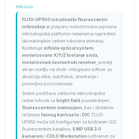
PREGLED
FLUO-UP950 istraživački fluorescentni
mikroskop
je potpuno motorizovana uspravna
mikroskopska platforma namenjena naprednim
laboratorijskim radnim tokovima snimanja.
Kombinuje
infinite optical system
,
motorizovano X/Y/Z kretanje stola
,
motorizovani šestostruki revolver
, prednji
ekran osetljiv na dodir i integrisani softver za
akviziciju slike, autofokus, skeniranje i
ponovljivo pozicioniranje.
Sistem podržava zahtevne mikroskopske
radne tokove sa
bright field
posmatranjem,
fluorescentnim snimanjem
, kao i dodatnim
režimima
faznog kontrasta
i
DIC
. FLUO-
UP950 može biti konfigurisan sa kodiranim LED
fluorescentnim kanalima,
5 MP USB 3.0
kamerom
i
COLO Workstation
softverom za