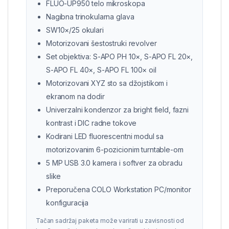
FLUO-UP950 telo mikroskopa
Nagibna trinokularna glava
SW10×/25 okulari
Motorizovani šestostruki revolver
Set objektiva: S-APO PH 10×, S-APO FL 20×,
S-APO FL 40×, S-APO FL 100× oil
Motorizovani XYZ sto sa džojstikom i
ekranom na dodir
Univerzalni kondenzor za bright field, fazni
kontrast i DIC radne tokove
Kodirani LED fluorescentni modul sa
motorizovanim 6-pozicionim turntable-om
5 MP USB 3.0 kamera i softver za obradu
slike
Preporučena COLO Workstation PC/monitor
konfiguracija
Tačan sadržaj paketa može varirati u zavisnosti od