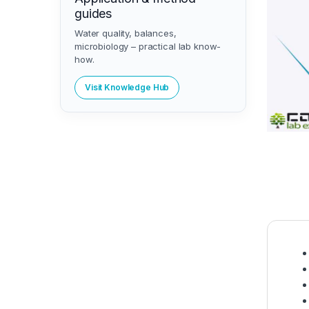
guides
Water quality, balances,
microbiology – practical lab know-
how.
Visit Knowledge Hub