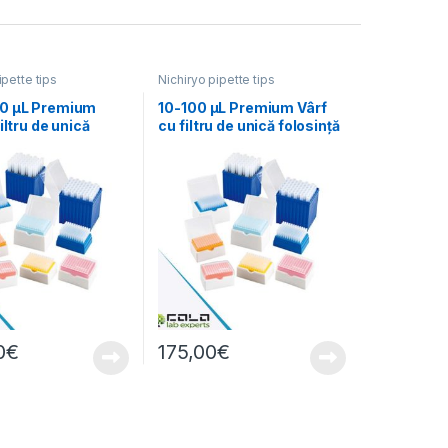
ipette tips
Nichiryo pipette tips
0 µL Premium
10-100 µL Premium Vârf
iltru de unică
cu filtru de unică folosință
 sterilizat cu
sterilizat cu rafturi
0
€
175,00
€