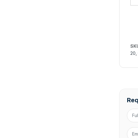
SK
20
,
Req