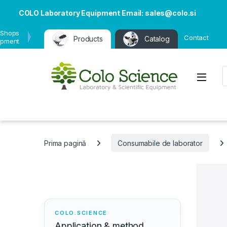
COLO Laboratory Equipment Email: sales@colo.si
 Shops
Contact
Products
Catalog
ipment
P
Open
Prima pagină
Consumabile de laborator
COLO.SCIENCE
Application & method