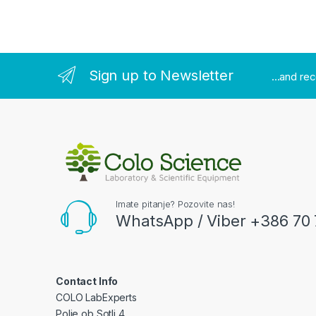
Sign up to Newsletter
...and re
Imate pitanje? Pozovite nas!
WhatsApp / Viber +386 70 
Contact Info
COLO LabExperts
Polje ob Sotli 4