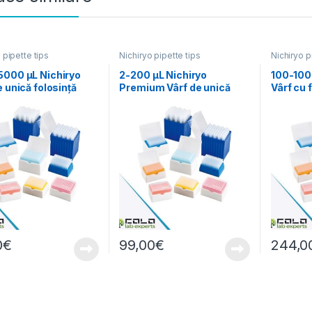
 pipette tips
Nichiryo pipette tips
Nichiryo p
5000 µL Nichiryo
2-200 µL Nichiryo
100-100
e unică folosință
Premium Vârf de unică
Vârf cu f
zat cu rafturi
folosință cu rafturi
folosință
960buc
rafturi
0
€
99,00
€
244,0