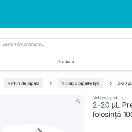
roducts search
Produse
vârfuri de pipetă
Nichiryo pipette tips
2-20 µL
Nichiryo pipette tips
2-20 µL Pre
folosință 1