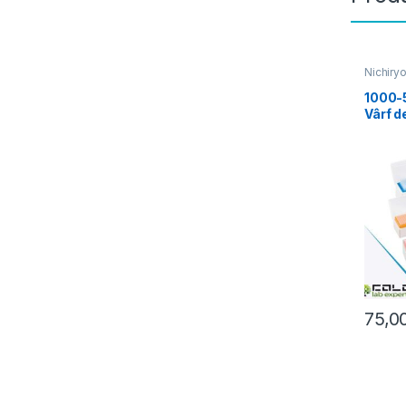
Nichiryo
1000-
Vârf d
sterili
75,0