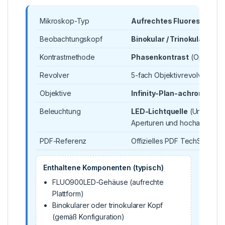
Mikroskop-Typ
Aufrechtes Fluoreszenzm
Beobachtungskopf
Binokular / Trinokular
Kontrastmethode
Phasenkontrast
(Option)
Revolver
5-fach Objektivrevolver
Objektive
Infinity-Plan-achromatisc
Beleuchtung
LED-Lichtquelle
(Unterstüt
Aperturen und hochauflösen
PDF-Referenz
Offizielles PDF TechSpec öf
Enthaltene Komponenten (typisch)
FLUO900LED-Gehäuse (aufrechte
Plattform)
Binokularer oder trinokularer Kopf
(gemäß Konfiguration)