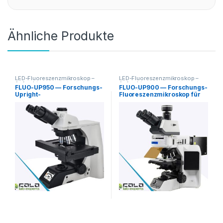
Ähnliche Produkte
LED-Fluoreszenzmikroskop –
LED-Fluoreszenzmikroskop –
Aufrechte
Aufrechte
FLUO-UP950 — Forschungs-
FLUO-UP900 — Forschungs-
Upright-
Fluoreszenzmikroskop für
Fluoreszenzmikroskop
FISH / In-situ-Hybridisierung
(motorisierte XYZ-
Plattform)