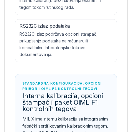
internu kalibraciju bez rukovanja eksternim
tegom tokom rutinskog rada.
RS232C izlaz podataka
RS232C izlaz podržava opcioni štampač,
prikupljanje podataka na računaru ili
kompatibilne laboratorijske tokove
dokumentovanja.
STANDARDNA KONFIGURACIJA, OPCIONI
PRIBOR I OIML F1 KONTROLNI TEGOVI
Interna kalibracija, opcioni
štampač i paket OIML F1
kontrolnih tegova
MILIX ima internu kalibraciju sa integrisanim
fabrički sertifikovanim kalibracionim tegom.