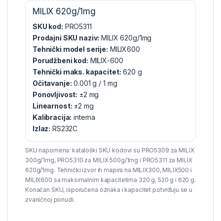
MILIX 620g/1mg
SKU kod:
PRO5311
Prodajni SKU naziv:
MILIX 620g/1mg
Tehnički model serije:
MILIX600
Porudžbeni kod:
MILIX-600
Tehnički maks. kapacitet:
620 g
Očitavanje:
0.001 g / 1 mg
Ponovljivost:
±2 mg
Linearnost:
±2 mg
Kalibracija:
interna
Izlaz:
RS232C
SKU napomena: kataloški SKU kodovi su PRO5309 za MILIX
300g/1mg, PRO5310 za MILIX 500g/1mg i PRO5311 za MILIX
620g/1mg. Tehnički izvor ih mapira na MILIX300, MILIX500 i
MILIX600 sa maksimalnim kapacitetima 320 g, 520 g i 620 g.
Konačan SKU, isporučena oznaka i kapacitet potvrđuju se u
zvaničnoj ponudi.