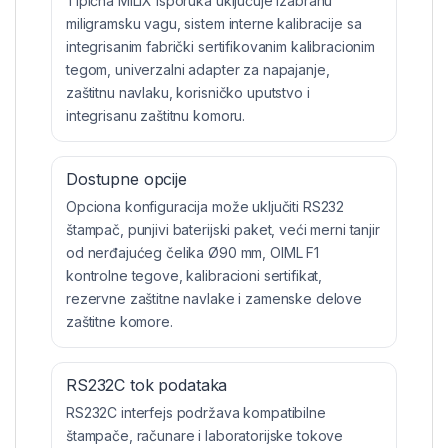
Tipična MILIX isporuka uključuje izabranu
miligramsku vagu, sistem interne kalibracije sa
integrisanim fabrički sertifikovanim kalibracionim
tegom, univerzalni adapter za napajanje,
zaštitnu navlaku, korisničko uputstvo i
integrisanu zaštitnu komoru.
Dostupne opcije
Opciona konfiguracija može uključiti RS232
štampač, punjivi baterijski paket, veći merni tanjir
od nerđajućeg čelika Ø90 mm, OIML F1
kontrolne tegove, kalibracioni sertifikat,
rezervne zaštitne navlake i zamenske delove
zaštitne komore.
RS232C tok podataka
RS232C interfejs podržava kompatibilne
štampače, računare i laboratorijske tokove