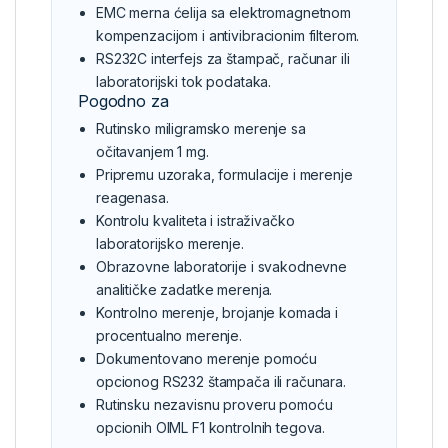
EMC merna ćelija sa elektromagnetnom
kompenzacijom i antivibracionim filterom.
RS232C interfejs za štampač, računar ili
laboratorijski tok podataka.
Pogodno za
Rutinsko miligramsko merenje sa
očitavanjem 1 mg.
Pripremu uzoraka, formulacije i merenje
reagenasa.
Kontrolu kvaliteta i istraživačko
laboratorijsko merenje.
Obrazovne laboratorije i svakodnevne
analitičke zadatke merenja.
Kontrolno merenje, brojanje komada i
procentualno merenje.
Dokumentovano merenje pomoću
opcionog RS232 štampača ili računara.
Rutinsku nezavisnu proveru pomoću
opcionih OIML F1 kontrolnih tegova.