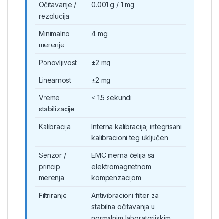
Očitavanje /
0.001 g / 1 mg
rezolucija
Minimalno
4 mg
merenje
Ponovljivost
±2 mg
Linearnost
±2 mg
Vreme
≤ 1.5 sekundi
stabilizacije
Kalibracija
Interna kalibracija; integrisani
kalibracioni teg uključen
Senzor /
EMC merna ćelija sa
princip
elektromagnetnom
merenja
kompenzacijom
Filtriranje
Antivibracioni filter za
stabilna očitavanja u
normalnim laboratorijskim