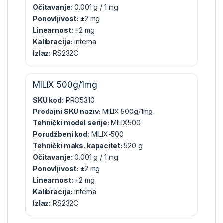
Očitavanje:
0.001 g / 1 mg
Ponovljivost:
±2 mg
Linearnost:
±2 mg
Kalibracija:
interna
Izlaz:
RS232C
MILIX 500g/1mg
SKU kod:
PRO5310
Prodajni SKU naziv:
MILIX 500g/1mg
Tehnički model serije:
MILIX500
Porudžbeni kod:
MILIX-500
Tehnički maks. kapacitet:
520 g
Očitavanje:
0.001 g / 1 mg
Ponovljivost:
±2 mg
Linearnost:
±2 mg
Kalibracija:
interna
Izlaz:
RS232C