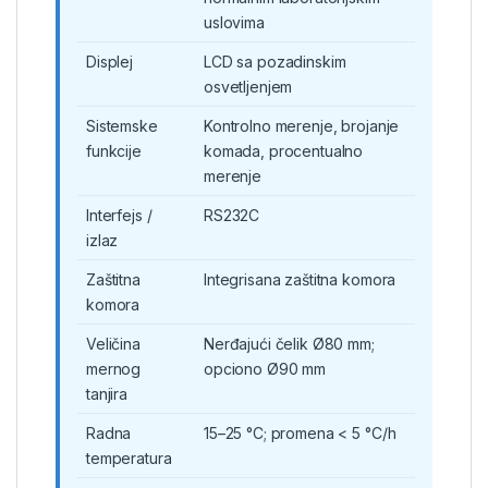
uslovima
Displej
LCD sa pozadinskim
osvetljenjem
Sistemske
Kontrolno merenje, brojanje
funkcije
komada, procentualno
merenje
Interfejs /
RS232C
izlaz
Zaštitna
Integrisana zaštitna komora
komora
Veličina
Nerđajući čelik Ø80 mm;
mernog
opciono Ø90 mm
tanjira
Radna
15–25 °C; promena < 5 °C/h
temperatura