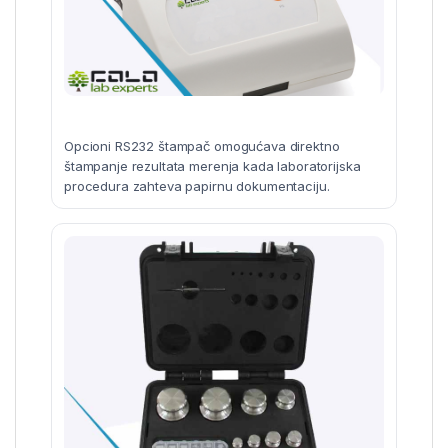
Opcioni RS232 štampač omogućava direktno
štampanje rezultata merenja kada laboratorijska
procedura zahteva papirnu dokumentaciju.