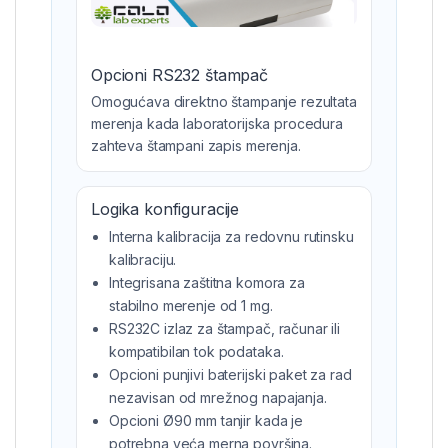
Opcioni RS232 štampač
Omogućava direktno štampanje rezultata
merenja kada laboratorijska procedura
zahteva štampani zapis merenja.
Logika konfiguracije
Interna kalibracija za redovnu rutinsku
kalibraciju.
Integrisana zaštitna komora za
stabilno merenje od 1 mg.
RS232C izlaz za štampač, računar ili
kompatibilan tok podataka.
Opcioni punjivi baterijski paket za rad
nezavisan od mrežnog napajanja.
Opcioni Ø90 mm tanjir kada je
potrebna veća merna površina.