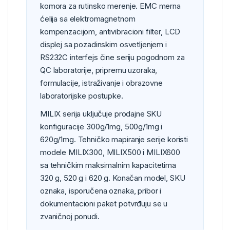
komora za rutinsko merenje. EMC merna
ćelija sa elektromagnetnom
kompenzacijom, antivibracioni filter, LCD
displej sa pozadinskim osvetljenjem i
RS232C interfejs čine seriju pogodnom za
QC laboratorije, pripremu uzoraka,
formulacije, istraživanje i obrazovne
laboratorijske postupke.
MILIX serija uključuje prodajne SKU
konfiguracije 300g/1mg, 500g/1mg i
620g/1mg. Tehničko mapiranje serije koristi
modele MILIX300, MILIX500 i MILIX600
sa tehničkim maksimalnim kapacitetima
320 g, 520 g i 620 g. Konačan model, SKU
oznaka, isporučena oznaka, pribor i
dokumentacioni paket potvrđuju se u
zvaničnoj ponudi.