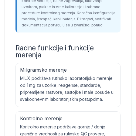
kontrole vibracija, rutine zagrevanja, rukovanja
uzorkom, prakse interne kalibracije i izabrane
procedure kontrolnog merenja. Konačna konfiguracija
modela, štampač, kabl, baterija, F1 tegovi, sertifikati i
dokumentacija potvrđuju se u zvaničnoj ponudi.
Radne funkcije i funkcije
merenja
Miligramsko merenje
MILIX podržava rutinsko laboratorijsko merenje
od 1 mg za uzorke, reagense, standarde,
pripremljene rastvore, sastojke i male posude u
svakodnevnim laboratorijskim postupcima.
Kontrolno merenje
Kontrolno merenje podržava gornje / donje
granične vrednosti za rutinske QC provere,