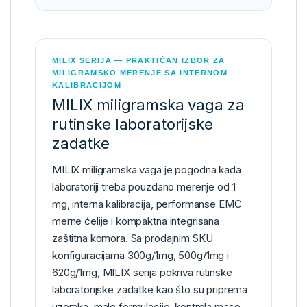
MILIX SERIJA — PRAKTIČAN IZBOR ZA
MILIGRAMSKO MERENJE SA INTERNOM
KALIBRACIJOM
MILIX miligramska vaga za
rutinske laboratorijske
zadatke
MILIX miligramska vaga je pogodna kada
laboratoriji treba pouzdano merenje od 1
mg, interna kalibracija, performanse EMC
merne ćelije i kompaktna integrisana
zaštitna komora. Sa prodajnim SKU
konfiguracijama 300g/1mg, 500g/1mg i
620g/1mg, MILIX serija pokriva rutinske
laboratorijske zadatke kao što su priprema
uzoraka, male formulacije, kontrola mase,