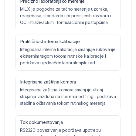
Precizno laboratorijsko merenje
MILIX je pogodna za tačno merenje uzoraka,
reagenasa, standarda i pripremljenih rastvora u
QC, istraživačkim i formulacionim postupcima.
Praktičnost interne kalibracije
Integrisana interna kalibracija smanjuje rukovanje
eksternim tegom tokom rutinske kalibracije i
podržava ujednačen laboratorijski rad.
Integrisana zaštitna komora
Integrisana zaštitna komora smanjuje uticaj
strujanja vazduha na merenja od 1 mg i podržava
stabilna očitavanja tokom rutinskog merenja.
Tok dokumentovanja
RS232C povezivanje podržava upotrebu