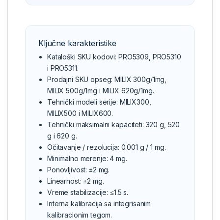
Ključne karakteristike
Kataloški SKU kodovi: PRO5309, PRO5310
i PRO5311.
Prodajni SKU opseg: MILIX 300g/1mg,
MILIX 500g/1mg i MILIX 620g/1mg.
Tehnički modeli serije: MILIX300,
MILIX500 i MILIX600.
Tehnički maksimalni kapaciteti: 320 g, 520
g i 620 g.
Očitavanje / rezolucija: 0.001 g / 1 mg.
Minimalno merenje: 4 mg.
Ponovljivost: ±2 mg.
Linearnost: ±2 mg.
Vreme stabilizacije: ≤1.5 s.
Interna kalibracija sa integrisanim
kalibracionim tegom.