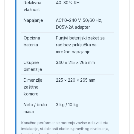
Relativna
40–80% RH
vlažnost
Napajanje
AC110–240 V, 50/60 Hz;
DC5V-2A adapter
Opciona
Punjivi baterijski paket za
baterija
rad bez priključka na
mrežno napajanje
Ukupne
340 × 215 × 265 mm
dimenzije
Dimenzije
225 × 220 × 265 mm
zaštitne
komore
Neto / bruto
3 kg / 10 kg
masa
Konačne performanse merenja zavise od kvaliteta
instalacije, stabilnosti okoline, pravilnog nivelisanja,