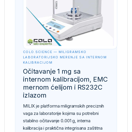
COLO.SCIENCE — MILIGRAMSKO
LABORATORIJSKO MERENJE SA INTERNOM
KALIBRACIJOM
Očitavanje 1 mg sa
internom kalibracijom, EMC
mernom ćelijom i RS232C
izlazom
MILIX je platforma miligramskih preciznih
vaga za laboratorije kojima su potrebni
stabilno očitavanje 0.001 g, interna
kalibracija i praktična integrisana zaštitna