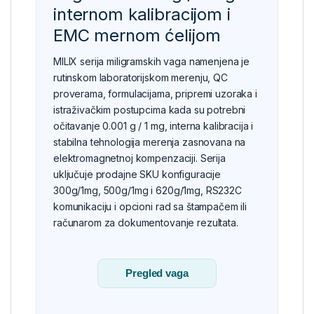
internom kalibracijom i
EMC mernom ćelijom
MILIX serija miligramskih vaga namenjena je
rutinskom laboratorijskom merenju, QC
proverama, formulacijama, pripremi uzoraka i
istraživačkim postupcima kada su potrebni
očitavanje 0.001 g / 1 mg, interna kalibracija i
stabilna tehnologija merenja zasnovana na
elektromagnetnoj kompenzaciji. Serija
uključuje prodajne SKU konfiguracije
300g/1mg, 500g/1mg i 620g/1mg, RS232C
komunikaciju i opcioni rad sa štampačem ili
računarom za dokumentovanje rezultata.
Pregled vaga