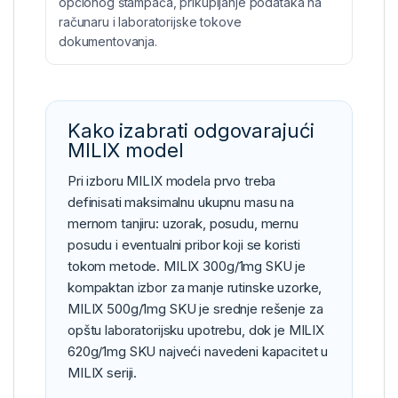
opcionog štampača, prikupljanje podataka na
računaru i laboratorijske tokove
dokumentovanja.
Kako izabrati odgovarajući
MILIX model
Pri izboru MILIX modela prvo treba
definisati maksimalnu ukupnu masu na
mernom tanjiru: uzorak, posudu, mernu
posudu i eventualni pribor koji se koristi
tokom metode. MILIX 300g/1mg SKU je
kompaktan izbor za manje rutinske uzorke,
MILIX 500g/1mg SKU je srednje rešenje za
opštu laboratorijsku upotrebu, dok je MILIX
620g/1mg SKU najveći navedeni kapacitet u
MILIX seriji.