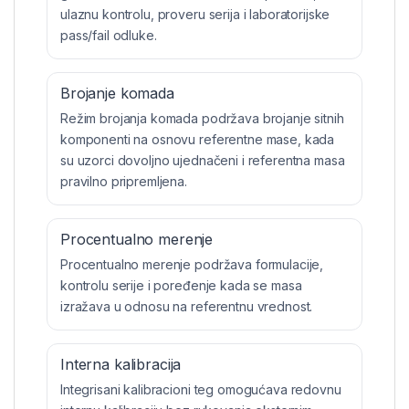
ulaznu kontrolu, proveru serija i laboratorijske
pass/fail odluke.
Brojanje komada
Režim brojanja komada podržava brojanje sitnih
komponenti na osnovu referentne mase, kada
su uzorci dovoljno ujednačeni i referentna masa
pravilno pripremljena.
Procentualno merenje
Procentualno merenje podržava formulacije,
kontrolu serije i poređenje kada se masa
izražava u odnosu na referentnu vrednost.
Interna kalibracija
Integrisani kalibracioni teg omogućava redovnu