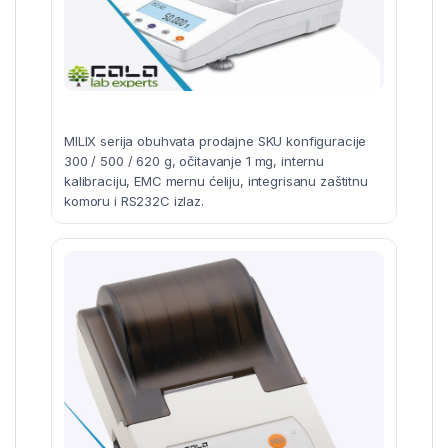
MILIX serija obuhvata prodajne SKU konfiguracije
300 / 500 / 620 g, očitavanje 1 mg, internu
kalibraciju, EMC mernu ćeliju, integrisanu zaštitnu
komoru i RS232C izlaz.