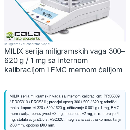
Miligramske Precizne Vage
MILIX serija miligramskih vaga 300–
620 g / 1 mg sa internom
kalibracijom i EMC mernom ćelijom
MILIX serija miligramskih vaga sa internom kalibracijom; PRO5309
/ PRO5310 / PRO5311; prodajni opseg 300 / 500 / 620 g; tehnički
maks. kapacitet 320 / 520 / 620 g; očitavanje 0.001 g / 1 mg; EMC
merna ćelija; ponovljivost ±2 mg; linearnost ±2 mg; min. merenje 4
mg; stabilizacija ≤1.5 s; RS232C; integrisana zaštitna komora; tanjir
Ø80 mm, opciono Ø90 mm.