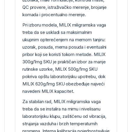
QC provere, istraživačko merenje, brojanje
komada i procentualno merenje.
Pri izboru modela, MILIX miligramska vaga
treba da se uskladi sa maksimalnim
ukupnim opterećenjem na mernom tanjiru:
uzorak, posuda, merna posuda i eventualni
pribor koji se koristi tokom metode. MILIX
300g/1mg SKU je praktičan izbor za manje
rutinske uzorke, MILIX 500g/1mg SKU
pokriva opštu laboratorijsku upotrebu, dok
MILIX 620g/1mg SKU obezbeđuje najveći
navedeni MILIX kapacitet.
Za stabilan rad, MILIX miligramska vaga
treba da se instalira na mirnu i nivelisanu
laboratorijsku klupu, zaštićenu od vibracija,
strujanja vazduha i brzih temperaturnih
promena. Interna kalibracija pojednostavljuje