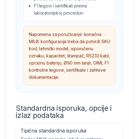
F1 tegovi i sertifikati prema
laboratorijskoj proceduri.
Napomena za poručivanje: konačna
MILIX konfiguracija treba da potvrdi SKU
kod, tehnički model, isporučenu
oznaku, kapacitet, štampač, RS232 kabl,
opcionu bateriju, Ø90 mm tanjir, OIML F1
kontrolne tegove, sertifikate i zahteve
dokumentacije.
Standardna isporuka, opcije i
izlaz podataka
Tipična standardna isporuka