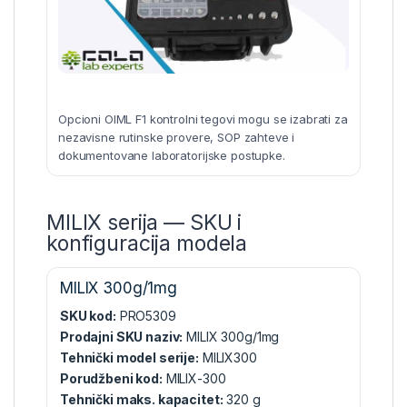
Opcioni OIML F1 kontrolni tegovi mogu se izabrati za
nezavisne rutinske provere, SOP zahteve i
dokumentovane laboratorijske postupke.
MILIX serija — SKU i
konfiguracija modela
MILIX 300g/1mg
SKU kod:
PRO5309
Prodajni SKU naziv:
MILIX 300g/1mg
Tehnički model serije:
MILIX300
Porudžbeni kod:
MILIX-300
Tehnički maks. kapacitet:
320 g