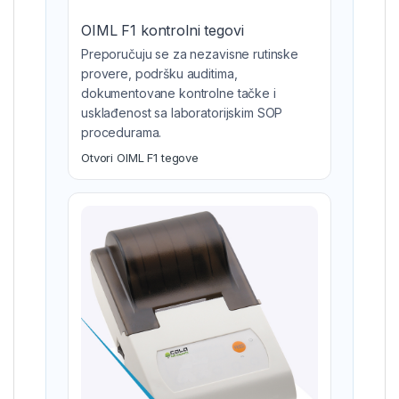
OIML F1 kontrolni tegovi
Preporučuju se za nezavisne rutinske
provere, podršku auditima,
dokumentovane kontrolne tačke i
usklađenost sa laboratorijskim SOP
procedurama.
Otvori OIML F1 tegove