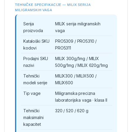
TEHNIČKE SPECIFIKACIJE — MILIX SERIJA
MILIGRAMSKIH VAGA
Serija
MILIX serija miligramskih
proizvoda
vaga
Kataloški SKU
PRO5309 / PRO5310 /
kodovi
PRO5311
Prodajni SKU
MILIX 300g/1mg / MILIX
nazivi
500g/1mg / MILIX 620g/1mg
Tehnički
MILIX300 / MILIX500 /
modeli serije
MILIX600
Tip vage
Miligramska precizna
laboratorijska vaga · klasa II
Tehnički
320 / 520 / 620 g
maksimalni
kapacitet