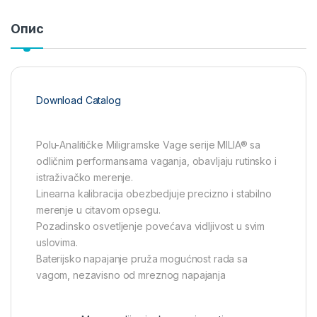
Опис
Download Catalog
Polu-Analitičke Miligramske Vage serije MILIA® sa
odličnim performansama vaganja, obavljaju rutinsko i
istraživačko merenje.
Linearna kalibracija obezbedjuje precizno i stabilno
merenje u citavom opsegu.
Pozadinsko osvetljenje povećava vidljivost u svim
uslovima.
Baterijsko napajanje pruža mogućnost rada sa
vagom, nezavisno od mreznog napajanja