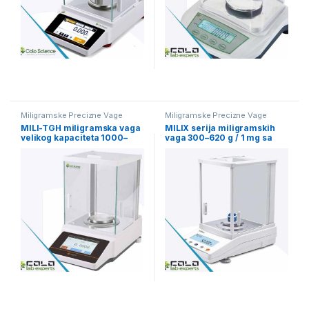
Miligramske Precizne Vage
Miligramske Precizne Vage
MILI-TGH miligramska vaga
MILIX serija miligramskih
velikog kapaciteta 1000–
vaga 300–620 g / 1 mg sa
2000 g / 1 mg
internom kalibracijom i EMC
mernom ćelijom