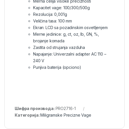
Merna celija visoke preciznosti
Kapacitet vage: 100/300/500g
Rezolucija: 0,001g
Veličina tasa: 100 mm
Ekran: LCD sa pozadinskim osvetljenjem
Merne jedinice: g, ct, oz, lb, GN, %,
brojanje komada
Zastita od strujanja vazduha
Napajanje: Univerzalni adapter AC 110 –
240 V
Punjiva baterija (opciono)
Шифра производа:
PRO2716-1
Категорија:
Miligramske Precizne Vage