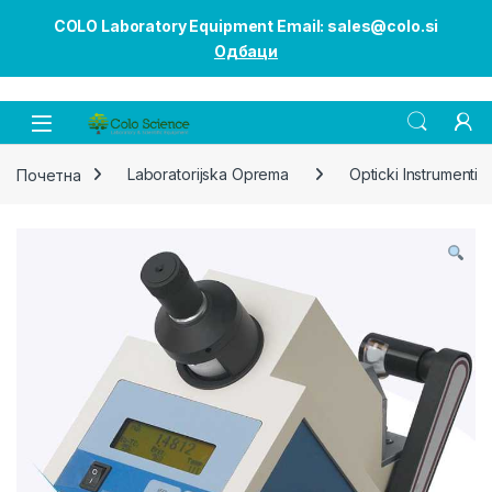
COLO Laboratory Equipment Email: sales@colo.si
Одбаци
Open
Почетна
Laboratorijska Oprema
Opticki Instrumenti