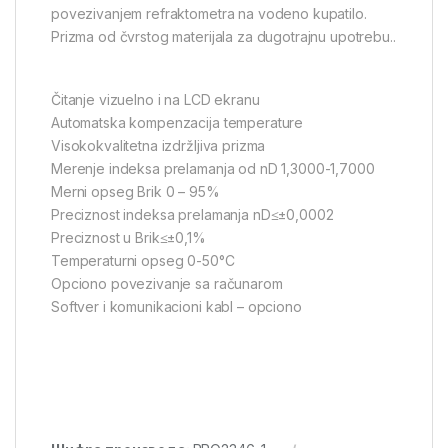
povezivanjem refraktometra na vodeno kupatilo.
Prizma od čvrstog materijala za dugotrajnu upotrebu..
Čitanje vizuelno i na LCD ekranu
Automatska kompenzacija temperature
Visokokvalitetna izdržljiva prizma
Merenje indeksa prelamanja od nD 1,3000-1,7000
Merni opseg Brik 0 – 95%
Preciznost indeksa prelamanja nD≤±0,0002
Preciznost u Brik≤±0,1%
Temperaturni opseg 0-50°C
Opciono povezivanje sa računarom
Softver i komunikacioni kabl – opciono