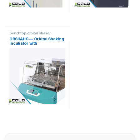
Benchtop orbital shaker
incubators
ORSHAHC — Orbital Shaking
Incubator with
Heating/Cooling