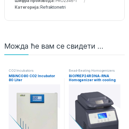
Шифра производа:
PRO2346-1
Категорија:
Refraktometri
Можда ће вам се свидети …
CO2 Incubators
Bead-Beating Homogenizers
MBINCO80 CO2 Incubator
BIOPREP24R DNA-RNA
80 Liter
Homogenizer with cooling
function