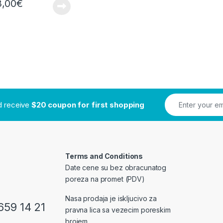
3,00
€
nd receive
$20 coupon for first shopping
Terms and Conditions
Date cene su bez obracunatog
poreza na promet (PDV)
Nasa prodaja je iskljucivo za
659 14 21
pravna lica sa vezecim poreskim
brojem