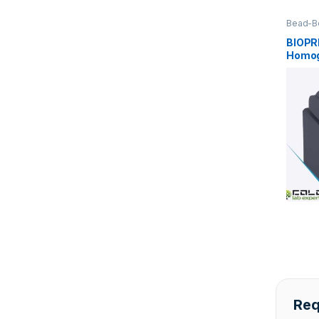
Bead-B
BIOPR
Homoge
functi
Req