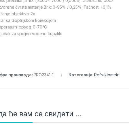
eks prelamanja nD: 1,3000-1,7000 / 0,0005; Tačnost: ±0,0002
tvorene čvrste materije Brik: 0-95% / 0,25%; Tačnost: ±0,1%.
ćanje objektiva: 2x
lar sa dioptrijskom korekcijom
peraturni opseg: 0-70°C
ključak za spoljno vodeno kupatilo
фра производа:
PRO2341-1
Категорија:
Refraktometri
а ће вам се свидети …