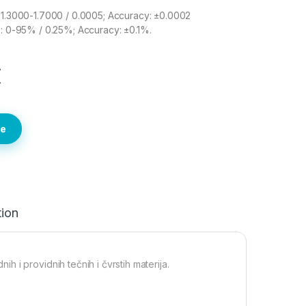
 1.3000-1.7000 / 0.0005; Accuracy: ±0.0002
x: 0-95% / 0.25%; Accuracy: ±0.1%.
€
te
tion
 i providnih tečnih i čvrstih materija.