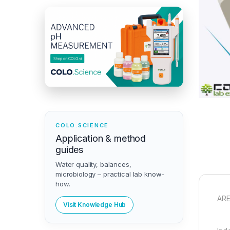
COLO.SCIENCE
Application & method
guides
Water quality, balances,
microbiology – practical lab know-
how.
ARE
Visit Knowledge Hub