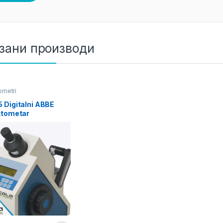
зани производи
ometri
 Digitalni ABBE
ktometar