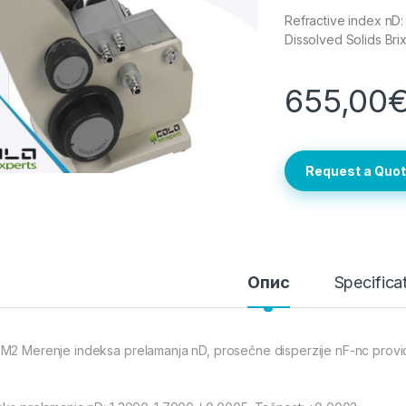
Refractive index nD:
Dissolved Solids Bri
655,00
Request a Quo
Опис
Specifica
M2 Merenje indeksa prelamanja nD, prosečne disperzije nF-nc providnih