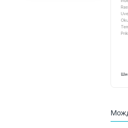
Ind
Ras
Uve
Oku
Tem
Pri
Ши
Можд