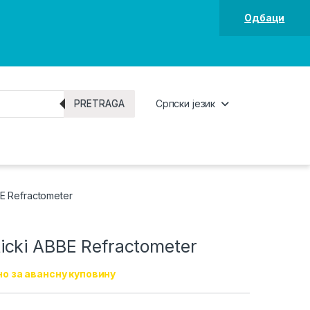
Одбаци
PRETRAGA
Српски језик
E Refractometer
cki ABBE Refractometer
о за авансну куповину