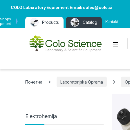
COLO Laboratory Equipment Email: sales@colo.si
 Shops
Kontakt
Products
Catalog
ipment
P
Open
Почетна
Laboratorijska Oprema
Op
Elektrohemija