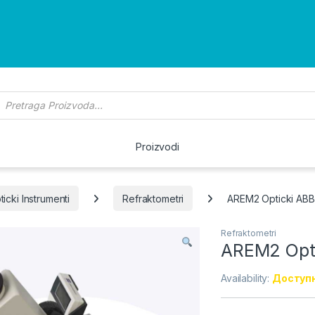
roducts search
Proizvodi
ticki Instrumenti
Refraktometri
AREM2 Opticki ABB
Refraktometri
AREM2 Opti
Availability:
Доступн