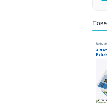
Пове
Refrakt
AREM5
Refra