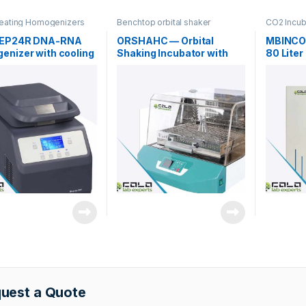
eating Homogenizers
Benchtop orbital shaker
CO2 Incub
incubators
EP24R DNA-RNA
ORSHAHC — Orbital
MBINCO8
nizer with cooling
Shaking Incubator with
80 Liter
on
Heating/Cooling
uest a Quote