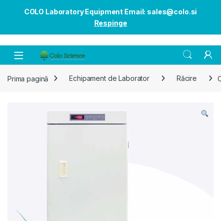
COLO Laboratory Equipment Email: sales@colo.si
Respinge
Open
Prima pagină
Echipament de Laborator
Răcire
C