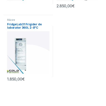
2.850,00
€
Răcire
FridgeLab31 Frigider de
laborator 360L 2-8°C
1.850,00
€