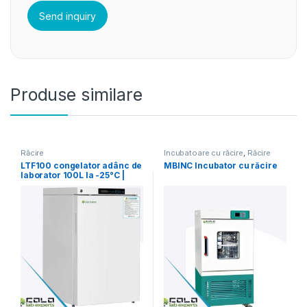
Produse similare
Răcire
Incubatoare cu răcire
,
Răcire
LTF100 congelator adânc de
MBINC Incubator cu răcire
laborator 100L la -25°C |
COLO.Science