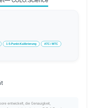
raet— COLO.Science
1‑5‑Punkt‑Kalibrierung
ATC / MTC
ät
ore entwickelt, die Genauigkeit,