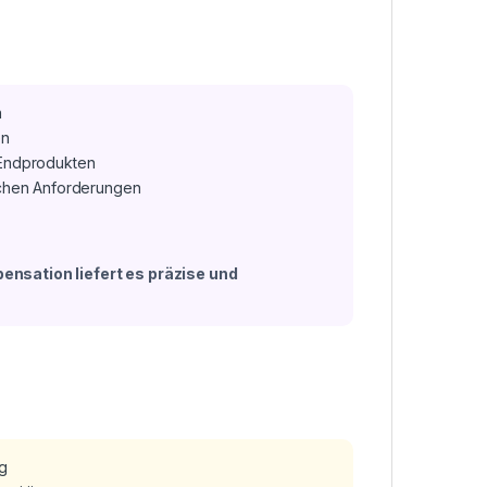
n
en
 Endprodukten
schen Anforderungen
nsation liefert es präzise und
ng