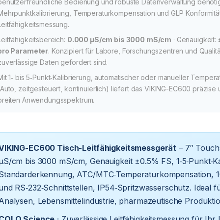
benutzerfreundliche Bedienung und robuste Datenverwaltung benötige
Mehrpunktkalibrierung, Temperaturkompensation und GLP‑Konformität 
Leitfähigkeitsmessung.
Leitfähigkeitsbereich:
0.000 µS/cm bis 3000 mS/cm
· Genauigkeit:
pro Parameter
. Konzipiert für Labore, Forschungszentren und Qualit
zuverlässige Daten gefordert sind.
Mit 1‑ bis 5‑Punkt‑Kalibrierung, automatischer oder manueller Temp
(Auto, zeitgesteuert, kontinuierlich) liefert das VIKING-EC600 präzis
breiten Anwendungsspektrum.
VIKING-EC600 Tisch-Leitfähigkeitsmessgerät
– 7″ Touchs
µS/cm bis 3000 mS/cm, Genauigkeit ±0.5% FS, 1‑5‑Punkt‑Kal
Standarderkennung, ATC/MTC‑Temperaturkompensation, 10
und RS‑232‑Schnittstellen, IP54‑Spritzwasserschutz. Ideal f
Analysen, Lebensmittelindustrie, pharmazeutische Produkt
COLO.Science
· Zuverlässige Leitfähigkeitsmessung für Ihr 