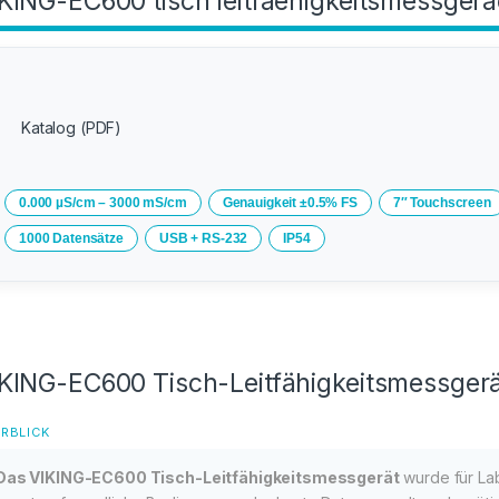
KING-EC600 tisch leitfaehigkeitsmessge
Katalog (PDF)
0.000 µS/cm – 3000 mS/cm
Genauigkeit ±0.5% FS
7″ Touchscreen
1000 Datensätze
USB + RS‑232
IP54
KING-EC600 Tisch-Leitfähigkeitsmessger
RBLICK
Das VIKING-EC600 Tisch-Leitfähigkeitsmessgerät
wurde für Lab