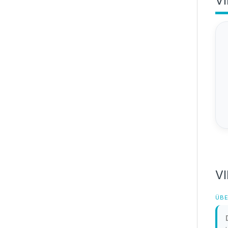
VI
VI
ÜBE