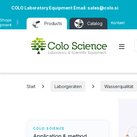
COLO Laboratory Equipment Email: sales@colo.si
 Shops
Kontakt
Products
Catalog
ipment
P
Open
Start
Laborgeräten
Wasserqualität
COLO.SCIENCE
Application & method