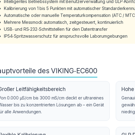
Intelligentes Betriebssystem mit Benutzerverwaltung und GLP‑Konfo
Kalibrierung von 1 bis 5 Punkten mit automatischer Standarderkenn
Automatische oder manuelle Temperaturkompensation (ATC / MTC
Mehrere Messmodi: automatisch, zeitgesteuert, kontinuierlich
USB‑ und RS‑232‑Schnittstellen für den Datentransfer
IP54‑Spritzwasserschutz für anspruchsvolle Laborumgebungen
uptvorteile des VIKING‑EC600
Großer Leitfähigkeitsbereich
Hohe 
Von 0.000 µS/cm bis 3000 mS/cm deckt er ultrareines
Genaui
Wasser bis zu konzentrierten Lösungen ab – ein Gerät
gewähr
für alle Anwendungen.
niedrig