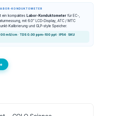
 LABOR-KONDUKTOMETER
t ein kompaktes
Labor-Konduktometer
für EC-,
turmessung, mit 6.0″ LCD-Display, ATC / MTC
unkt-Kalibrierung und GLP-style Speicher.
–200 mS/cm
·
TDS 0.00 ppm–100 ppt
·
IP54
·
SKU
te