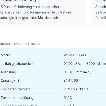
Flexible Kalibrierung
GLP‑
1‑5‑Punkt‑Kalibrierung mit automatischer
Speich
Standarderkennung für maximale Flexibilität und
Zeitst
Genauigkeit im gesamten Messbereich.
für vol
HNISCHE SPEZIFIKATIONEN
Modell
VIKING-EC600
Leitfähigkeitsbereich
0.000 µS/cm – 3000 mS/cm
Auflösung
0.001 µS/cm (min.)
Genauigkeit
±0.5% FS
Temperaturbereich
–5 °C bis 130 °C
Temperaturauflösung
0.1 °C