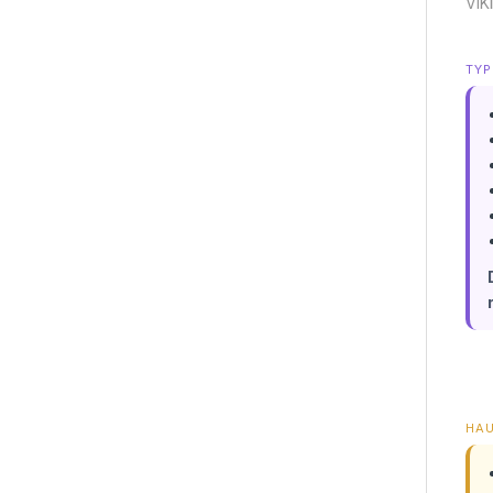
VIK
TYP
HA