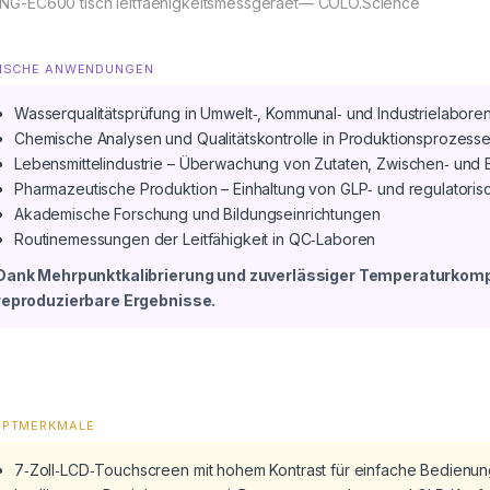
ING-EC600 tisch leitfaehigkeitsmessgeraet— COLO.Science
ISCHE ANWENDUNGEN
Wasserqualitätsprüfung in Umwelt‑, Kommunal‑ und Industrielabore
Chemische Analysen und Qualitätskontrolle in Produktionsprozess
Lebensmittelindustrie – Überwachung von Zutaten, Zwischen‑ und
Pharmazeutische Produktion – Einhaltung von GLP‑ und regulatori
Akademische Forschung und Bildungseinrichtungen
Routinemessungen der Leitfähigkeit in QC‑Laboren
Dank Mehrpunktkalibrierung und zuverlässiger Temperaturkompe
reproduzierbare Ergebnisse.
UPTMERKMALE
7‑Zoll‑LCD‑Touchscreen mit hohem Kontrast für einfache Bedienu