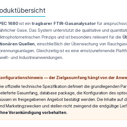
oduktübersicht
PEC 1680
ist ein
tragbarer FTIR-Gasanalysator
für anspruchsvo
ährlicher Gase. Das System unterstützt die qualitative und quantita
ktrophotometrischen Prinzips und ist besonders relevant für die
Ü
tionären Quellen
, einschließlich der Überwachung von Rauchgase
brennungsanlagen. Gleichzeitig ist es eine ernstzunehmende Platt
elt- und Industrieanwendungen.
onfigurationshinweis — der Zielgasumfang hängt von der Anw
ie offizielle technische Spezifikation definiert die grundlegenden P
elieferte Gasumfang, database package, die Konfiguration des opt
üssen im freigegebenen Angebot bestätigt werden. Die Inhalte auf di
nd Marketingzwecken und stellen nicht zwingend die endgültige Lief
hne Vorankündigung vorbehalten.