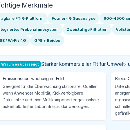
chtige Merkmale
ragbare FTIR-Plattform
Fourier-IR-Gasanalyse
600–4500 c
ntegriertes Probenahmesystem
Zweistufige Filtration
Vollstä
SB / Wi‑Fi / 4G
GPS + Beidou
Starker kommerzieller Fit für Umwelt-
Warum es überzeugt
Emissionsüberwachung im Feld
Breite 
Geeignet für die Überwachung stationärer Quellen,
Unterst
wenn Anwender Mobilität, rückverfolgbare
anorgan
Datensätze und eine Multikomponentengasanalyse
organis
außerhalb fester Laborinfrastruktur benötigen.
schnell
gefährl