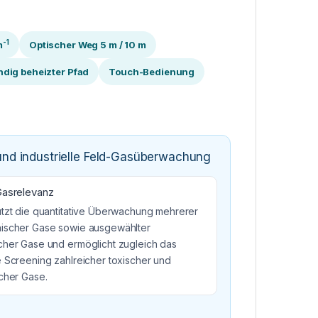
-1
m
Optischer Weg 5 m / 10 m
ndig beheizter Pfad
Touch-Bedienung
 und industrielle Feld-Gasüberwachung
Gasrelevanz
ützt die quantitative Überwachung mehrerer
ischer Gase sowie ausgewählter
cher Gase und ermöglicht zugleich das
e Screening zahlreicher toxischer und
icher Gase.