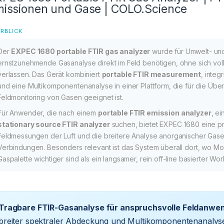
issionen und Gase | COLO.Science
RBLICK
Der
EXPEC 1680 portable FTIR gas analyzer
wurde für Umwelt- und
ernstzunehmende Gasanalyse direkt im Feld benötigen, ohne sich volls
verlassen. Das Gerät kombiniert
portable FTIR measurement
, inte
und eine Multikomponentenanalyse in einer Plattform, die für die Übe
Feldmonitoring von Gasen geeignet ist.
Für Anwender, die nach einem
portable FTIR emission analyzer
, e
stationary source FTIR analyzer
suchen, bietet EXPEC 1680 eine p
Feldmessungen der Luft und die breitere Analyse anorganischer Gas
Verbindungen. Besonders relevant ist das System überall dort, wo Mobi
Gaspalette wichtiger sind als ein langsamer, rein off-line basierter Wor
Tragbare FTIR-Gasanalyse für anspruchsvolle Feldanw
breiter spektraler Abdeckung und Multikomponentenanalys