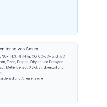
onitoring von Gasen
, NOx, HCl, HF, NH
, CO, CO
, O
und H
O
3
2
2
2
han, Ethan, Propan, Ethylen und Propylen
ol, Methylbenzol, Xylol, Ethylbenzol und
ol
maldehyd und Ameisensäure