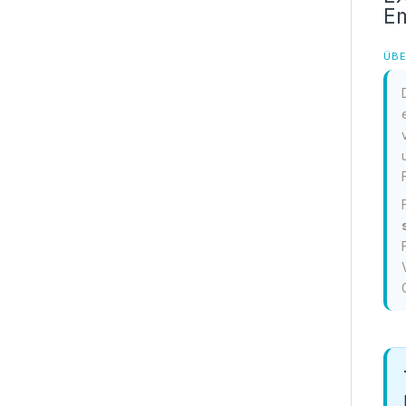
Em
ÜBE