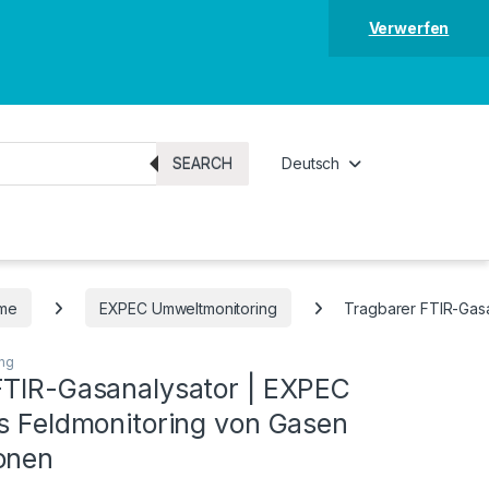
Verwerfen
SEARCH
Deutsch
eme
EXPEC Umweltmonitoring
Tragbarer FTIR-Gasa
ng
FTIR-Gasanalysator | EXPEC
as Feldmonitoring von Gasen
onen