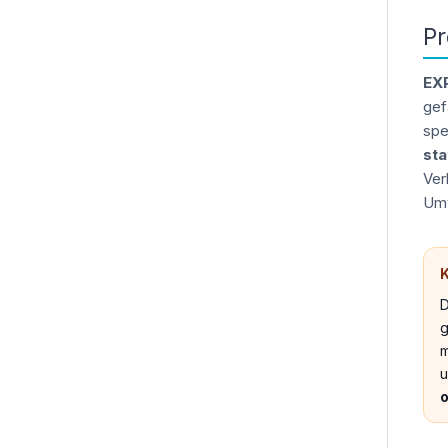
Pr
EX
gef
spe
sta
Ver
Umw
K
D
g
m
u
o