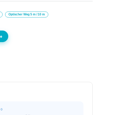
Optischer Weg 5 m / 10 m
te
80