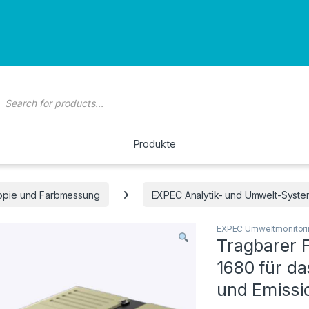
roducts search
Produkte
opie und Farbmessung
EXPEC Analytik- und Umwelt-Syst
EXPEC Umweltmonitori
Tragbarer 
1680 für d
und Emissi