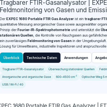
Tragbarer FTIR-Gasanalysator | EXPE
Feldmonitoring von Gasen und Emiss
Der
EXPEC 1680 Portable FTIR Gas Analyzer
ist ein
tragbarer FT
quantitative Messung anorganischer Gase sowie ausgewählter organi
Prinzip der
Fourier-IR-Spektrophotometrie
und unterstützt die
Übe
stationären Quellen
, die Kontrolle von Rauchgasen aus gefährlich
ein zuverlässiges
Feldmonitoring von Gasen
in der Umgebungsluft. 
Lösung für Umweltteams, industrielle Inspektoren und anspruchsvol
Überblick
Technische Daten
Anwendungen
Angebo
Tragbarer FTIR-Gasanalysator
Überwachung stationärer Quellen
Feldm
-1
Anorganische und organische Gase
600–4500 cm
Optischer Weg 5 m
USB / Wi‑Fi / 4G
PEC 1680 Portable FTIR Gas Analyzer | FT