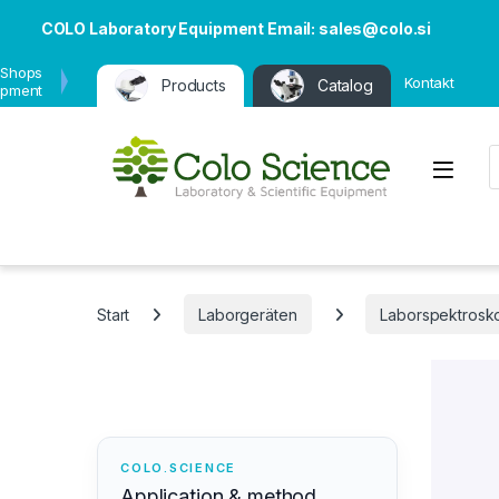
COLO Laboratory Equipment Email: sales@colo.si
 Shops
Kontakt
Products
Catalog
ipment
P
Open
Start
Laborgeräten
Laborspektrosk
COLO.SCIENCE
Application & method