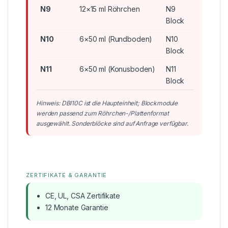
N9
12×15 ml Röhrchen
N9
Block
N10
6×50 ml (Rundboden)
N10
Block
N11
6×50 ml (Konusboden)
N11
Block
Hinweis: DBI10C ist die Haupteinheit; Blockmodule
werden passend zum Röhrchen-/Plattenformat
ausgewählt. Sonderblöcke sind auf Anfrage verfügbar.
ZERTIFIKATE & GARANTIE
CE, UL, CSA Zertifikate
12 Monate Garantie