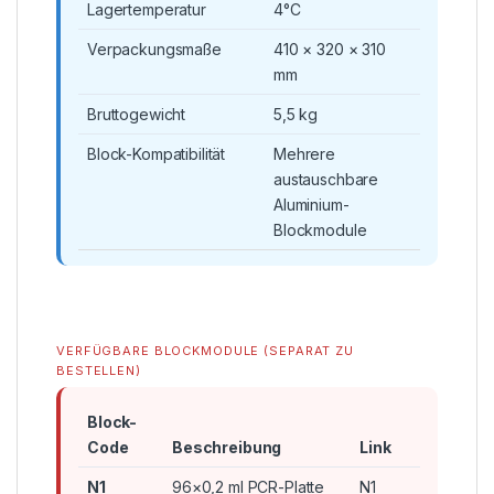
Lagertemperatur
4°C
Verpackungsmaße
410 × 320 × 310
mm
Bruttogewicht
5,5 kg
Block-Kompatibilität
Mehrere
austauschbare
Aluminium-
Blockmodule
VERFÜGBARE BLOCKMODULE (SEPARAT ZU
BESTELLEN)
Block-
Code
Beschreibung
Link
N1
96×0,2 ml PCR-Platte
N1