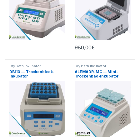
980,00
€
Dry Bath Inkubator
Dry Bath Inkubator
DBI10 — Trockenblock-
ALEMADR-MC — Mini-
Inkubator
Trockenbad-Inkubator
(RT.-15℃ bis 100℃) mit
Kühlfunktion