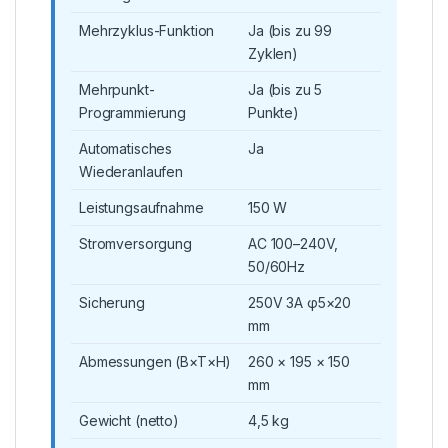
Mehrzyklus-Funktion
Ja (bis zu 99
Zyklen)
Mehrpunkt-
Ja (bis zu 5
Programmierung
Punkte)
Automatisches
Ja
Wiederanlaufen
Leistungsaufnahme
150 W
Stromversorgung
AC 100–240V,
50/60Hz
Sicherung
250V 3A φ5×20
mm
Abmessungen (B×T×H)
260 × 195 × 150
mm
Gewicht (netto)
4,5 kg