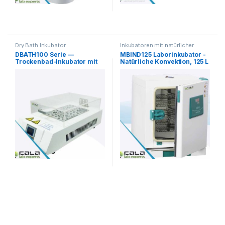
Dry Bath Inkubator
Inkubatoren mit natürlicher
Luftzirkulation
DBATH100 Serie —
MBIND125 Laborinkubator -
Trockenbad-Inkubator mit
Natürliche Konvektion, 125 L
Thermoblock (RT+5°C bis
160°C)