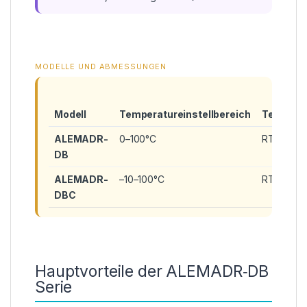
MODELLE UND ABMESSUNGEN
Modell
Temperatureinstellbereich
Temperat
ALEMADR-
0–100°C
RT+5–100
DB
ALEMADR-
–10–100°C
RT–25–10
DBC
Hauptvorteile der ALEMADR‑DB
Serie