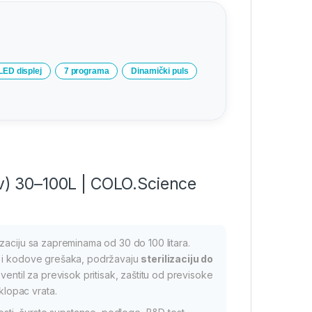
LED displej
7 programa
Dinamički puls
lav) 30–100L | COLO.Science
zaciju sa zapreminama od 30 do 100 litara.
e i kodove grešaka, podržavaju
sterilizaciju do
entil za previsok pritisak, zaštitu od previsoke
klopac vrata.