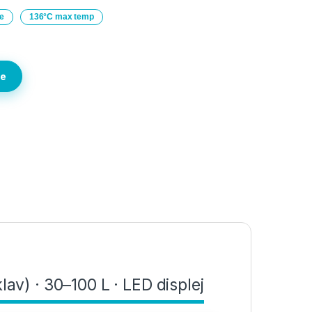
e
136°C max temp
te
lav) · 30–100 L · LED displej