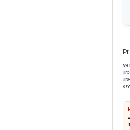
Pr
Ver
pro
pra
otv
N
A
R