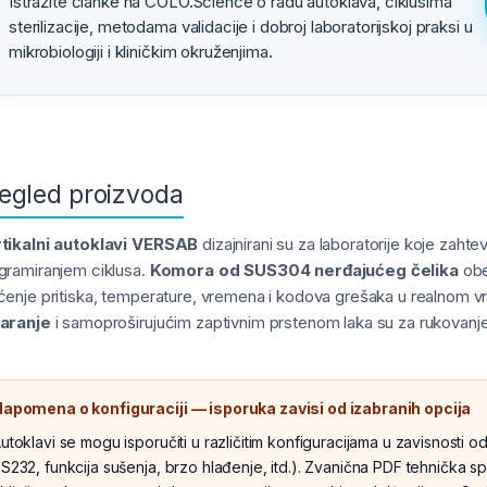
Istražite članke na COLO.Science o radu autoklava, ciklusima
sterilizacije, metodama validacije i dobroj laboratorijskoj praksi u
mikrobiologiji i kliničkim okruženjima.
egled proizvoda
tikalni autoklavi VERSAB
dizajnirani su za laboratorije koje zahtev
gramiranjem ciklusa.
Komora od SUS304 nerđajućeg čelika
obe
ćenje pritiska, temperature, vremena i kodova grešaka u realnom 
aranje
i samoproširujućim zaptivnim prstenom laka su za rukovanj
apomena o konfiguraciji — isporuka zavisi od izabranih opcija
utoklavi se mogu isporučiti u različitim konfiguracijama u zavisnosti 
S232, funkcija sušenja, brzo hlađenje, itd.). Zvanična PDF tehnička spe