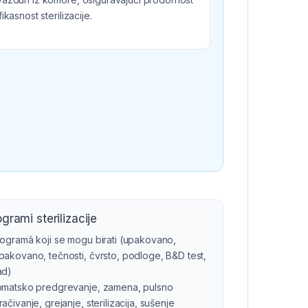
fikasnost sterilizacije.
grami sterilizacije
ogramâ koji se mogu birati (upakovano,
akovano, tečnosti, čvrsto, podloge, B&D test,
ad)
omatsko predgrevanje, zamena, pulsno
ačivanje, grejanje, sterilizacija, sušenje