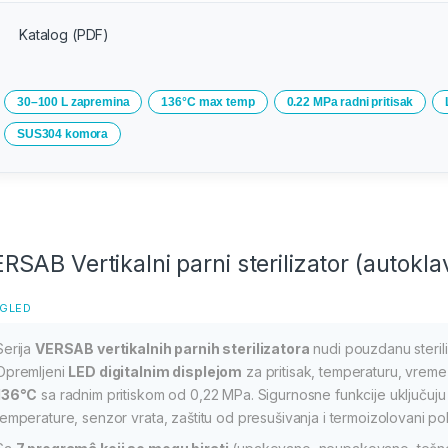
Katalog (PDF)
30–100 L zapremina
136°C max temp
0.22 MPa radni pritisak
SUS304 komora
RSAB Vertikalni parni sterilizator (autok
GLED
Serija
VERSAB vertikalnih parnih sterilizatora
nudi pouzdanu sterili
Opremljeni
LED digitalnim displejom
za pritisak, temperaturu, vrem
136°C
sa radnim pritiskom od 0,22 MPa. Sigurnosne funkcije uključuju v
temperature, senzor vrata, zaštitu od presušivanja i termoizolovani po