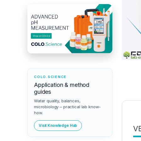
COLO.SCIENCE
Application & method
guides
Water quality, balances,
microbiology – practical lab know-
how.
Visit Knowledge Hub
VE