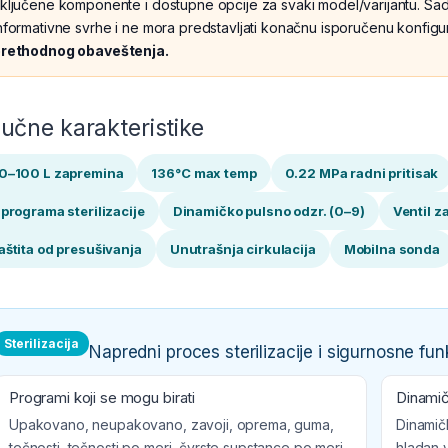
ključene komponente i dostupne opcije za svaki model/varijantu. Sadr
nformativne svrhe i ne mora predstavljati konačnu isporučenu konfigu
rethodnog obaveštenja.
jučne karakteristike
0–100 L zapremina
136°C max temp
0.22 MPa radni pritisak
 programa sterilizacije
Dinamičko pulsno odzr. (0–9)
Ventil z
aštita od presušivanja
Unutrašnja cirkulacija
Mobilna sonda
Sterilizacija
Napredni proces sterilizacije i sigurnosne fun
Programi koji se mogu birati
Dinamič
Upakovano, neupakovano, zavoji, oprema, guma,
Dinamič
tečnosti, tečnosti po meri, čvrste supstance po meri,
hladan 