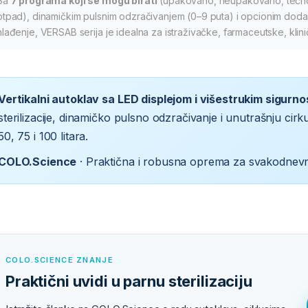
Sa
7 programâ koji se mogu birati
(upakovano, neupakovano, tečnos
otpad), dinamičkim pulsnim odzračivanjem (0–9 puta) i opcionim doda
hlađenje, VERSAB serija je idealna za istraživačke, farmaceutske, kliničk
Vertikalni autoklav sa LED displejom i višestrukim sigurn
sterilizacije, dinamičko pulsno odzračivanje i unutrašnju cir
50, 75 i 100 litara.
COLO.Science
· Praktična i robusna oprema za svakodnevni 
COLO.SCIENCE ZNANJE
Praktični uvidi u parnu sterilizaciju