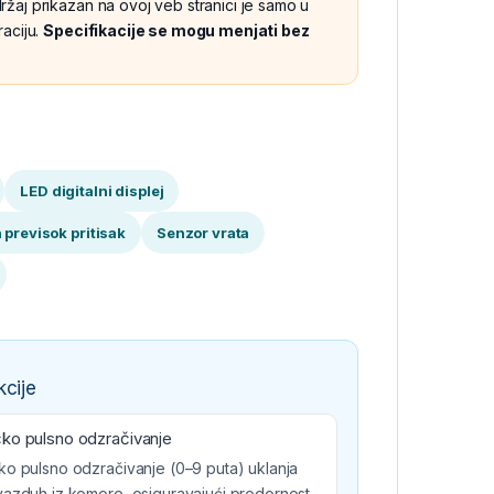
žaj prikazan na ovoj veb stranici je samo u
raciju.
Specifikacije se mogu menjati bez
LED digitalni displej
a previsok pritisak
Senzor vrata
kcije
ko pulsno odzračivanje
ko pulsno odzračivanje (0–9 puta) uklanja
vazduh iz komore, osiguravajući prodornost