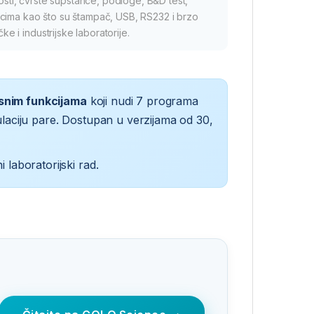
ti, čvrste supstance, podloge, B&D test,
cima kao što su štampač, USB, RS232 i brzo
e i industrijske laboratorije.
osnim funkcijama
koji nudi 7 programa
kulaciju pare. Dostupan u verzijama od 30,
laboratorijski rad.