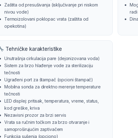
Zaštita od presušivanja (isključivanje pri niskom
Mog
nivou vode)
radi
Termoizolovani poklopac vrata (zaštita od
Din
opekotina)
Tehničke karakteristike
Unutrašnja cirkulacija pare (dejonizovana voda)
Sistem za brzo hlađenje vode za sterilizaciju
tečnosti
Ugrađeni port za štampač (opcioni štampač)
Mobilna sonda za direktno merenje temperature
tečnosti
LED displej: pritisak, temperatura, vreme, status,
kod greške, kriva
Nezavisni prozor za brzi servis
Vrata sa ručnim točkom za brzo otvaranje i
samoproširujućim zaptivačem
Funkcija sušenja (opciono)