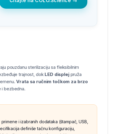
Čitajte na COLO.Science →
aju pouzdanu sterilizaciju sa fleksibilnim
zbeđuje trajnost, dok
LED displej
pruža
vremenu.
Vrata sa ručnim točkom za brzo
e i bezbedna.
od primene i izabranih dodataka (štampač, USB,
cifikacija definiše tačnu konfiguraciju,