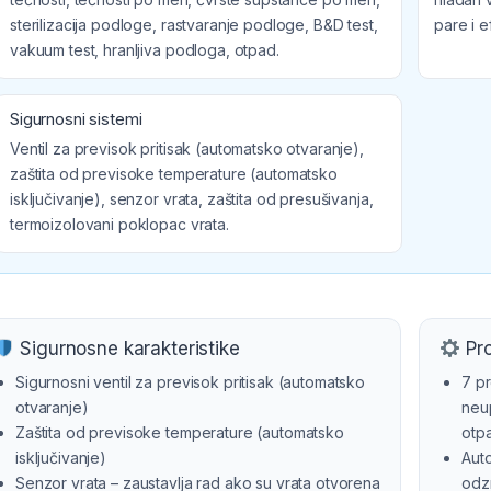
sterilizacija podloge, rastvaranje podloge, B&D test,
pare i e
vakuum test, hranljiva podloga, otpad.
Sigurnosni sistemi
Ventil za previsok pritisak (automatsko otvaranje),
zaštita od previsoke temperature (automatsko
isključivanje), senzor vrata, zaštita od presušivanja,
termoizolovani poklopac vrata.
Sigurnosne karakteristike
Pro
Sigurnosni ventil za previsok pritisak (automatsko
7 pr
otvaranje)
neup
Zaštita od previsoke temperature (automatsko
otp
isključivanje)
Aut
Senzor vrata – zaustavlja rad ako su vrata otvorena
odzr