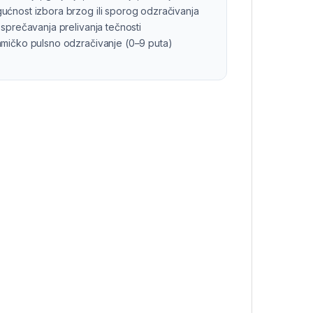
ućnost izbora brzog ili sporog odzračivanja
 sprečavanja prelivanja tečnosti
amičko pulsno odzračivanje (0–9 puta)