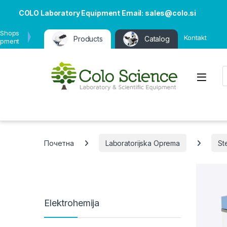
COLO Laboratory Equipment Email: sales@colo.si
 Shops
Kontakt
Products
Catalog
ipment
P
Open
Почетна
Laboratorijska Oprema
Ste
Elektrohemija