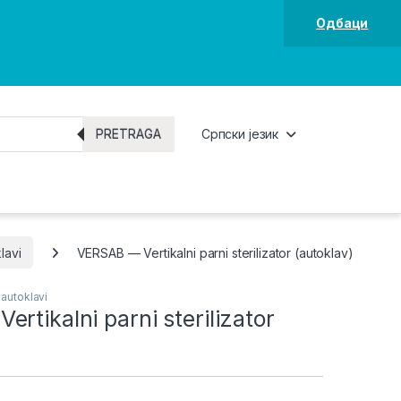
Одбаци
PRETRAGA
Српски језик
lavi
VERSAB — Vertikalni parni sterilizator (autoklav)
 autoklavi
rtikalni parni sterilizator