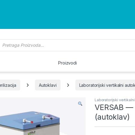
roducts search
Proizvodi
rilizacija
Autoklavi
Laboratorijski vertikalni autok
Laboratorijski vertikalni
VERSAB — Ve
(autoklav)