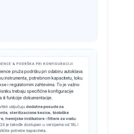
IENCE & PODRŠKA PRI KONFIGURACIJI
ence pruža podršku pri odabiru autoklava
pu instrumenta, potrebnom kapacitetu, toku
kse i regulatornim zahtevima. To je važno
isniku trebaju specifične konfiguracije
 ili funkcije dokumentacije.
rtikli uključuju
dodatne posude za
ente
,
sterilizacione kesice
,
biološke
re
,
hemijske indikatore
i
filtere za vodu
.
4 je takođe dostupan u verzijama od 16L i
zličite potrebe kapaciteta.