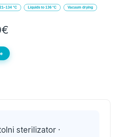
21–134 °C
Liquids to 136 °C
Vacuum drying
0
€
te
ni sterilizator ·