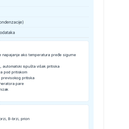
ondenzacije)
podataka
je napajanje ako temperatura pređe sigurne
, automatski ispušta višak pritiska
a pod pritiskom
 previsokog pritiska
eneratora pare
nizak
zi, B-brzi, prion