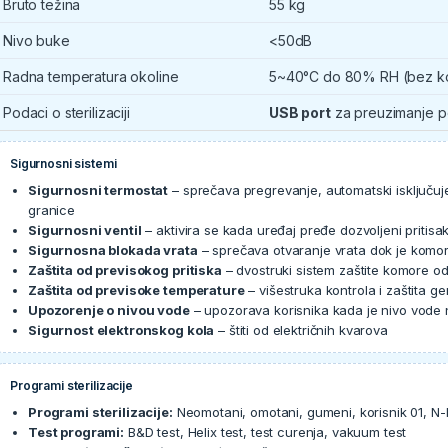
Bruto težina
55 kg
Nivo buke
<50dB
Radna temperatura okoline
5~40°C do 80% RH (bez k
Podaci o sterilizaciji
USB port
za preuzimanje 
Sigurnosni sistemi
Sigurnosni termostat
– sprečava pregrevanje, automatski isključu
granice
Sigurnosni ventil
– aktivira se kada uređaj pređe dozvoljeni pritisak
Sigurnosna blokada vrata
– sprečava otvaranje vrata dok je komor
Zaštita od previsokog pritiska
– dvostruki sistem zaštite komore od
Zaštita od previsoke temperature
– višestruka kontrola i zaštita g
Upozorenje o nivou vode
– upozorava korisnika kada je nivo vode 
Sigurnost elektronskog kola
– štiti od električnih kvarova
Programi sterilizacije
Programi sterilizacije:
Neomotani, omotani, gumeni, korisnik 01, N-br
Test programi:
B&D test, Helix test, test curenja, vakuum test