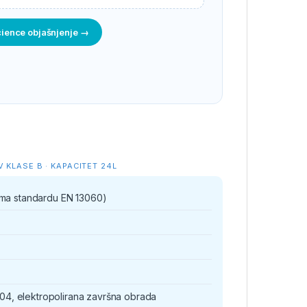
ience objašnjenje →
 KLASE B · KAPACITET 24L
ma standardu EN 13060)
304, elektropolirana završna obrada