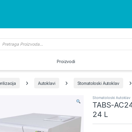
roducts search
Proizvodi
rilizacija
Autoklavi
Stomatoloski Autoklav
Stomatoloski Autoklav
TABS-AC24 
24 L