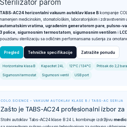
Sterilizator parom
TABS-AC24 horizontalni vakuum autoklav klase B
kompanije COLO
namenjen medicinskim, stomatološkim, laboratorijskim i zdravstveni
automatskim vratima
,
ugrađenim generatorom pare
,
pulsno-v
3 police
,
sigurnosnim termostatom
,
sigurnosnim ventilom
i
LCD
pouzdanu sterilizaciju sa odličnim performansama sušenja za omotan
Pregled
Tehničke specifikacije
Zatražite ponudu
Horizontalna klasa B
Kapacitet 24L
121°C / 134°C
Pritisak do 2,2 bar
Sigurnosni termostat
Sigurnosni ventil
USB port
COLO.SCIENCE – VAKUUM AUTOKLAV KLASE B / TABS-AC SERIJA
Zašto je TABS-AC24 profesionalni izbor za 
Stolni autoklav Tabs-AC24 klase B 24 L kombinuje izdržljivu
medic
sa naprednom pulsno-vakuum tehnologijom za potpuno uklanjanje va