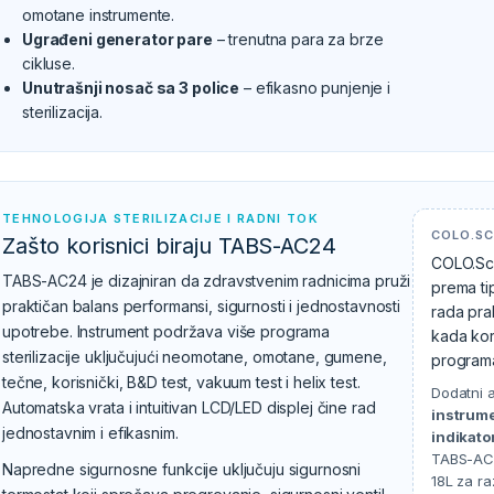
omotane instrumente.
Ugrađeni generator pare
– trenutna para za brze
cikluse.
Unutrašnji nosač sa 3 police
– efikasno punjenje i
sterilizacija.
TEHNOLOGIJA STERILIZACIJE I RADNI TOK
COLO.SC
Zašto korisnici biraju TABS-AC24
COLO.Sci
TABS-AC24 je dizajniran da zdravstvenim radnicima pruži
prema ti
praktičan balans performansi, sigurnosti i jednostavnosti
rada pra
upotrebe. Instrument podržava više programa
kada kor
sterilizacije uključujući neomotane, omotane, gumene,
programa
tečne, korisnički, B&D test, vakuum test i helix test.
Dodatni a
Automatska vrata i intuitivan LCD/LED displej čine rad
instrum
jednostavnim i efikasnim.
indikato
TABS-AC2
Napredne sigurnosne funkcije uključuju sigurnosni
18L za ra