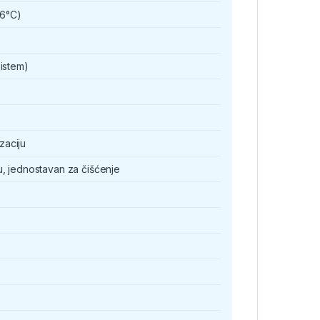
36°C)
istem)
izaciju
, jednostavan za čišćenje