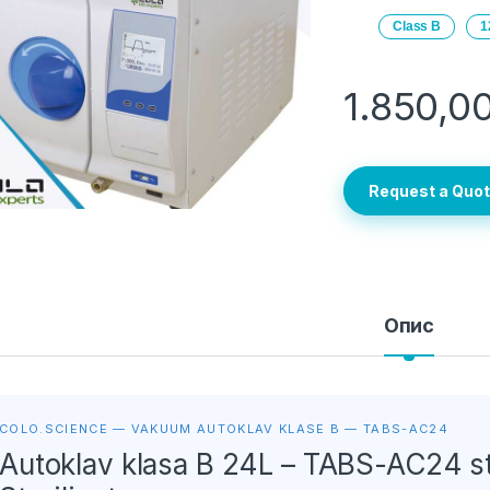
Class B
1
1.850,0
Request a Quo
Опис
COLO.SCIENCE — VAKUUM AUTOKLAV KLASE B — TABS-AC24
Autoklav klasa B 24L – TABS-AC24 stol