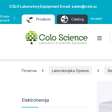
COLO Laboratory Equipment Email: sales@colo.si
 Shops
Kontakt
Products
Catalog
ipment
P
Open
Почетна
Laboratorijska Oprema
Ste
Elektrohemija