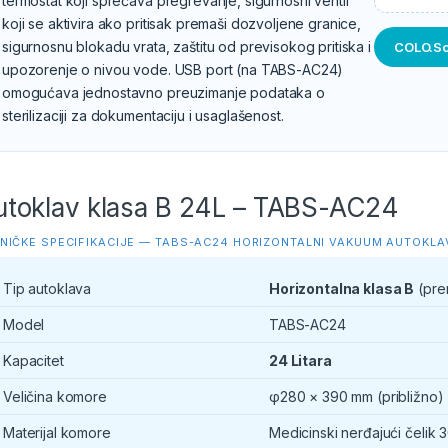
termostat koji sprečava pregrevanje, sigurnosni ventil
koji se aktivira ako pritisak premaši dozvoljene granice,
sigurnosnu blokadu vrata, zaštitu od previsokog pritiska i
COLO.Sc
upozorenje o nivou vode. USB port (na TABS-AC24)
omogućava jednostavno preuzimanje podataka o
sterilizaciji za dokumentaciju i usaglašenost.
utoklav klasa B 24L – TABS-AC24
NIČKE SPECIFIKACIJE — TABS-AC24 HORIZONTALNI VAKUUM AUTOKLAV
Tip autoklava
Horizontalna klasa B
(pre
Model
TABS-AC24
Kapacitet
24 Litara
Veličina komore
φ280 × 390 mm (približno)
Materijal komore
Medicinski nerđajući čelik 