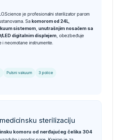
.Science je profesionalni sterilizator parom
m ustanovama. Sa
komorom od 24L
,
akuum sistemom
,
unutrašnjim nosačem sa
/LED digitalnim displejem
, obezbeđuje
e i neomotane instrumente.
a
Pulsni vakuum
3 police
medicinsku sterilizaciju
insku komoru od nerđajućeg čelika 304
zduha i prodor pare. Kreiran je za