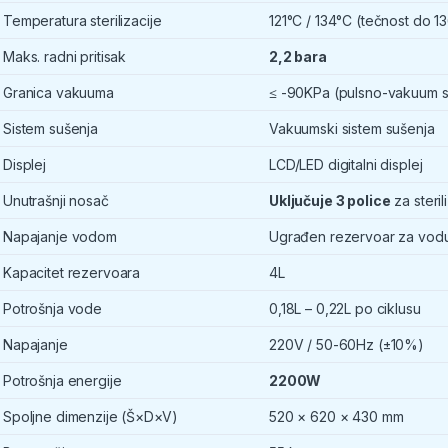
Temperatura sterilizacije
121°C / 134°C (tečnost do 1
Maks. radni pritisak
2,2 bara
Granica vakuuma
≤ -90KPa (pulsno-vakuum s
Sistem sušenja
Vakuumski sistem sušenja
Displej
LCD/LED digitalni displej
Unutrašnji nosač
Uključuje 3 police
za steril
Napajanje vodom
Ugrađen rezervoar za vodu
Kapacitet rezervoara
4L
Potrošnja vode
0,18L – 0,22L po ciklusu
Napajanje
220V / 50-60Hz (±10%)
Potrošnja energije
2200W
Spoljne dimenzije (Š×D×V)
520 × 620 × 430 mm