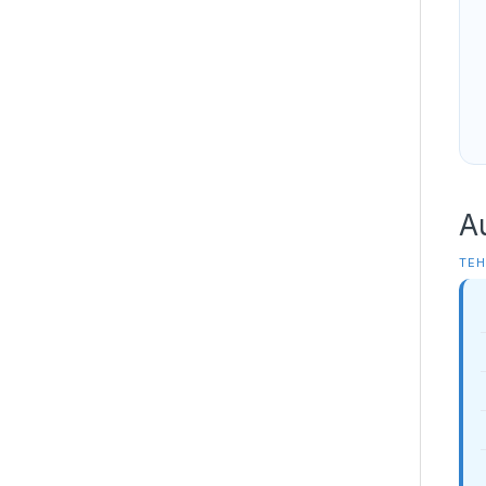
A
TEH