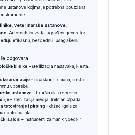
stvene ustanove kojima je potrebna pouzdana
 instrumente.
linike
,
veterinarske ustanove
,
one
. Automatska vrata, ugrađeni generator
beđuju efikasnu, bezbednu i usaglašenu
lje odgovara
loške klinike
– sterilizacija nastavaka, klešta,
.
ske ordinacije
– hirurški instrumenti, uređaji
ratnu upotrebu.
arske ustanove
– hirurški alati i oprema.
orije
– sterilizacija medija, tretman otpada.
a tetoviranje i pirsing
– držači igala za
nu upotrebu, alat.
čki saloni
– instrumenti za manikir/pedikir.