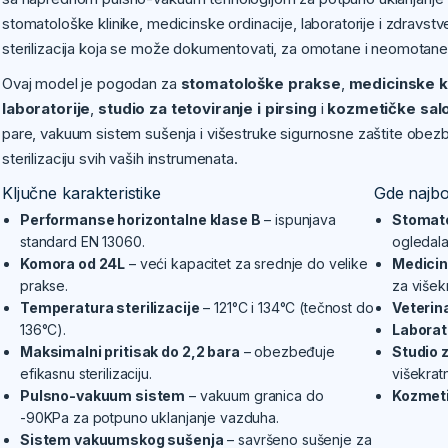
stomatološke klinike, medicinske ordinacije, laboratorije i zdrav
sterilizacija koja se može dokumentovati, za omotane i neomotane
Ovaj model je pogodan za
stomatološke prakse
,
medicinske k
laboratorije
,
studio za tetoviranje i pirsing
i
kozmetičke sal
pare, vakuum sistem sušenja i višestruke sigurnosne zaštite obez
sterilizaciju svih vaših instrumenata.
Ključne karakteristike
Gde najbo
Performanse horizontalne klase B
– ispunjava
Stomato
standard EN 13060.
ogledala
Komora od 24L
– veći kapacitet za srednje do velike
Medicin
prakse.
za višek
Temperatura sterilizacije
– 121°C i 134°C (tečnost do
Veterin
136°C).
Laborat
Maksimalni pritisak do 2,2 bara
– obezbeđuje
Studio z
efikasnu sterilizaciju.
višekrat
Pulsno-vakuum sistem
– vakuum granica do
Kozmeti
-90KPa za potpuno uklanjanje vazduha.
Sistem vakuumskog sušenja
– savršeno sušenje za