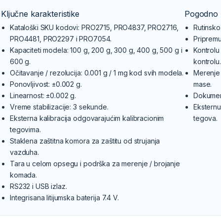
Ključne karakteristike
Pogodno 
Kataloški SKU kodovi: PRO2715, PRO4837, PRO2716,
Rutinsko
PRO4481, PRO2297 i PRO7054.
Pripremu
Kapaciteti modela: 100 g, 200 g, 300 g, 400 g, 500 g i
Kontrolu
600 g.
kontrolu.
Očitavanje / rezolucija: 0.001 g / 1 mg kod svih modela.
Merenje 
Ponovljivost: ±0.002 g.
mase.
Linearnost: ±0.002 g.
Dokumen
Vreme stabilizacije: 3 sekunde.
Eksternu
Eksterna kalibracija odgovarajućim kalibracionim
tegova.
tegovima.
Staklena zaštitna komora za zaštitu od strujanja
vazduha.
Tara u celom opsegu i podrška za merenje / brojanje
komada.
RS232 i USB izlaz.
Integrisana litijumska baterija 7.4 V.