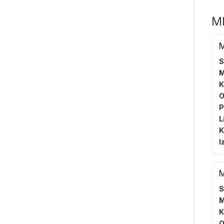
MI
M
S
M
K
O
P
L
K
I
M
S
M
K
O