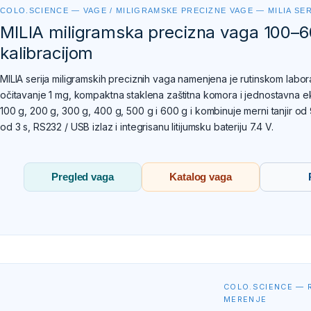
COLO.SCIENCE — VAGE / MILIGRAMSKE PRECIZNE VAGE — MILIA SER
MILIA miligramska precizna vaga 100–6
kalibracijom
MILIA serija miligramskih preciznih vaga namenjena je rutinskom labo
očitavanje 1 mg, kompaktna staklena zaštitna komora i jednostavna ek
100 g, 200 g, 300 g, 400 g, 500 g i 600 g i kombinuje merni tanjir od 
od 3 s, RS232 / USB izlaz i integrisanu litijumsku bateriju 7.4 V.
Pregled vaga
Katalog vaga
COLO.SCIENCE — 
MERENJE