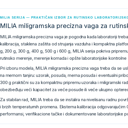
MILIA SERIJA — PRAKTIČAN IZBOR ZA RUTINSKO LABORATORIJSK
MILIA miligramska precizna vaga za rutinski
MILIA miligramska precizna vaga je pogodna kada laboratoriji treb
kalibracija, staklena zaštita od strujanja vazduha i kompaktna plat
g, 200 g, 300 g, 400 g, 500 g i 600 g, MILIA serija pokriva priprem
rutinsko merenje, merenje komada i opšte laboratorijske kontrolne
Pri izboru modela, MILIA miligramska precizna vaga treba da se 
na mernom tanjiru: uzorak, posuda, merna posuda i eventualni pribo
300 g praktični su za kompaktnu pripremu uzoraka i miligramski ra
obezbeđuju veći kapacitet za veće posude ili veće ukupno optere
Za stabilan rad, MILIA treba da se instalira na nivelisanu radnu povr
i brzih temperaturnih promena. Eksterna kalibracija odgovarajući
performansi, verifikacione tačke i dokumentovane laboratorijske p