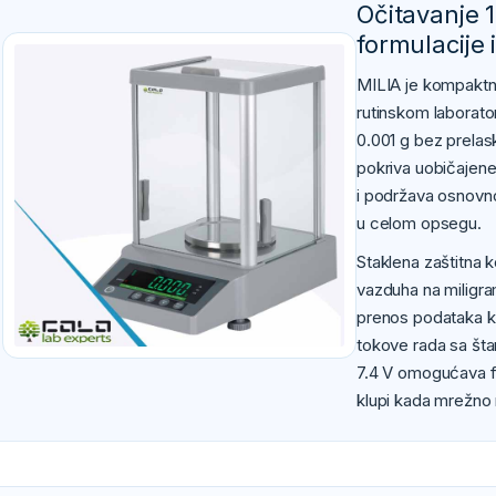
Očitavanje 
formulacije
MILIA je kompaktn
rutinskom laborato
0.001 g bez prelask
pokriva uobičajene
i podržava osnovno
u celom opsegu.
Staklena zaštitna 
vazduha na miligra
prenos podataka ka
tokove rada sa šta
7.4 V omogućava fle
klupi kada mrežno n