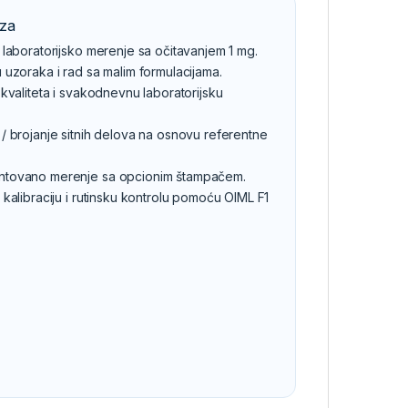
za
 laboratorijsko merenje sa očitavanjem 1 mg.
 uzoraka i rad sa malim formulacijama.
 kvaliteta i svakodnevnu laboratorijsku
/ brojanje sitnih delova na osnovu referentne
tovano merenje sa opcionim štampačem.
 kalibraciju i rutinsku kontrolu pomoću OIML F1