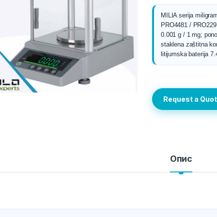
MILIA serija miligr
PRO4481 / PRO2297 /
0.001 g / 1 mg; ponov
staklena zaštitna ko
litijumska baterija 7.
Request a Quo
Опис