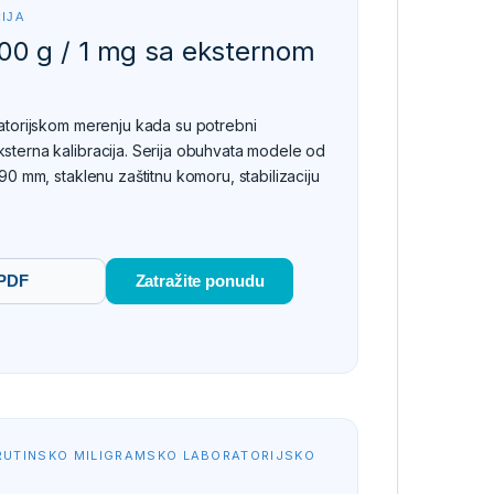
IJA
00 g / 1 mg sa eksternom
ratorijskom merenju kada su potrebni
sterna kalibracija. Serija obuhvata modele od
90 mm, staklenu zaštitnu komoru, stabilizaciju
PDF
Zatražite ponudu
RUTINSKO MILIGRAMSKO LABORATORIJSKO