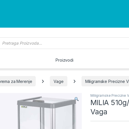
roducts search
Proizvodi
rema za Merenje
Vage
Miligramske Precizne 
Miligramske Precizne 
MILIA 510g
Vaga