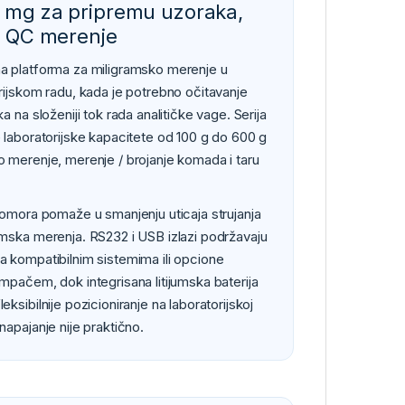
1 mg za pripremu uzoraka,
 i QC merenje
a platforma za miligramsko merenje u
rijskom radu, kada je potrebno očitavanje
a na složeniji tok rada analitičke vage. Serija
 laboratorijske kapacitete od 100 g do 600 g
 merenje, merenje / brojanje komada i taru
komora pomaže u smanjenju uticaja strujanja
mska merenja. RS232 i USB izlazi podržavaju
 kompatibilnim sistemima ili opcione
mpačem, dok integrisana litijumska baterija
ksibilnije pozicioniranje na laboratorijskoj
apajanje nije praktično.