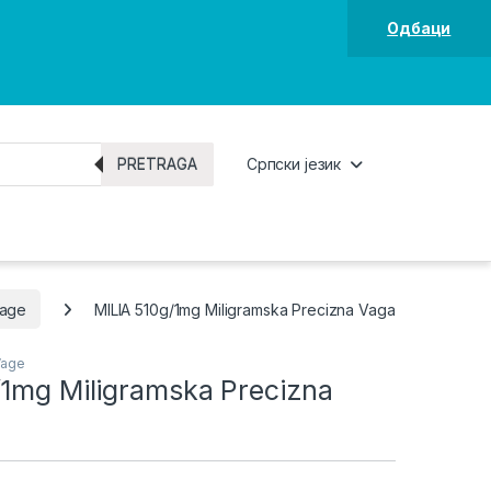
Одбаци
PRETRAGA
Српски језик
Vage
MILIA 510g/1mg Miligramska Precizna Vaga
Vage
/1mg Miligramska Precizna