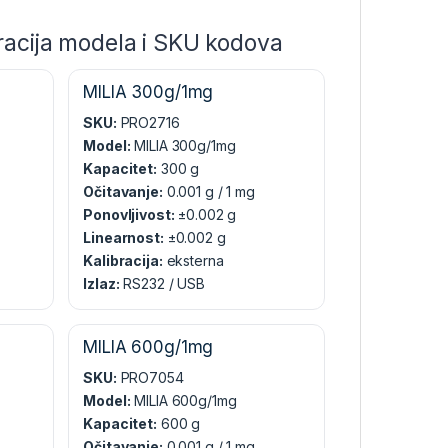
racija modela i SKU kodova
MILIA 300g/1mg
SKU:
PRO2716
Model:
MILIA 300g/1mg
Kapacitet:
300 g
Očitavanje:
0.001 g / 1 mg
Ponovljivost:
±0.002 g
Linearnost:
±0.002 g
Kalibracija:
eksterna
Izlaz:
RS232 / USB
MILIA 600g/1mg
SKU:
PRO7054
Model:
MILIA 600g/1mg
Kapacitet:
600 g
Očitavanje:
0.001 g / 1 mg