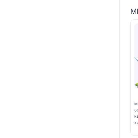
MI
M
6
ka
z