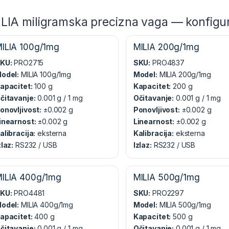
LIA miligramska precizna vaga — konfigu
ILIA 100g/1mg
MILIA 200g/1mg
KU:
PRO2715
SKU:
PRO4837
odel:
MILIA 100g/1mg
Model:
MILIA 200g/1mg
apacitet:
100 g
Kapacitet:
200 g
čitavanje:
0.001 g / 1 mg
Očitavanje:
0.001 g / 1 mg
onovljivost:
±0.002 g
Ponovljivost:
±0.002 g
inearnost:
±0.002 g
Linearnost:
±0.002 g
alibracija:
eksterna
Kalibracija:
eksterna
zlaz:
RS232 / USB
Izlaz:
RS232 / USB
ILIA 400g/1mg
MILIA 500g/1mg
KU:
PRO4481
SKU:
PRO2297
odel:
MILIA 400g/1mg
Model:
MILIA 500g/1mg
apacitet:
400 g
Kapacitet:
500 g
čitavanje:
0.001 g / 1 mg
Očitavanje:
0.001 g / 1 mg