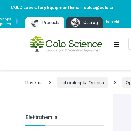
COLO Laboratory Equipment Email: sales@colo.si
 Shops
Kontakt
Products
Catalog
ipment
P
Open
Почетна
Laboratorijska Oprema
Op
Elektrohemija