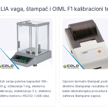
LIA vaga, štampač i OIML F1 kalibracioni t
ILIA serija pokriva kapacitet 100–
Opcioni termalni štampač pod
00 g, očitavanje 1 mg, eksternu
direktno štampanje rezultata 
libraciju, stabilizaciju 3 s, staklenu
kada laboratorijska procedura
aštitnu komoru i RS232 / USB izlaz.
zahteva štampane zapise.