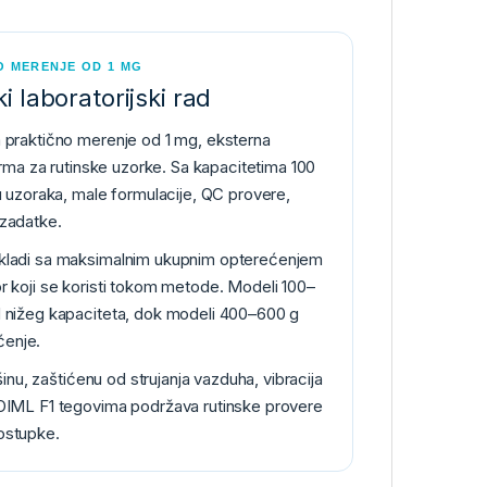
O MERENJE OD 1 MG
 laboratorijski rad
a praktično merenje od 1 mg, eksterna
forma za rutinske uzorke. Sa kapacitetima 100
u uzoraka, male formulacije, QC provere,
 zadatke.
uskladi sa maksimalnim ukupnim opterećenjem
r koji se koristi tokom metode. Modeli 100–
d nižeg kapaciteta, dok modeli 400–600 g
ćenje.
šinu, zaštićenu od strujanja vazduha, vibracija
m OIML F1 tegovima podržava rutinske provere
ostupke.