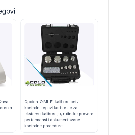
egovi
ržava
Opcioni OIML F1 kalibracioni /
merenja
kontrolni tegovi koriste se za
eksternu kalibraciju, rutinske provere
performansi i dokumentovane
kontrolne procedure.