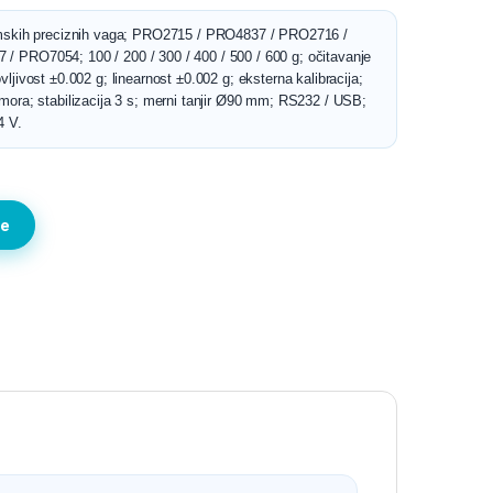
amskih preciznih vaga; PRO2715 / PRO4837 / PRO2716 /
 PRO7054; 100 / 200 / 300 / 400 / 500 / 600 g; očitavanje
ljivost ±0.002 g; linearnost ±0.002 g; eksterna kalibracija;
mora; stabilizacija 3 s; merni tanjir Ø90 mm; RS232 / USB;
4 V.
te