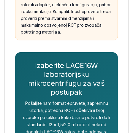
rotor ili adapter, električnu konfiguraciju, pribor
i dokumentaciju. Kompatibilnost epruvete treba
proveriti prema stvarnim dimenzijama i
maksimalno dozvoljenoj RCF proizvođača
potrošnog materijala.
Izaberite LACE16W
laboratorijsku
mikrocentrifugu za vaš
postupak
Pošaljite nam format epruvete, zapreminu
uzorka, potrebnu RCF i očekivani broj
uzoraka po ciklusu kako bismo potvrdili da li
standardni 12 × 1,5/2,0 ml rotor ili neki od
dodatnih LACE16W rotora bolje odgovara