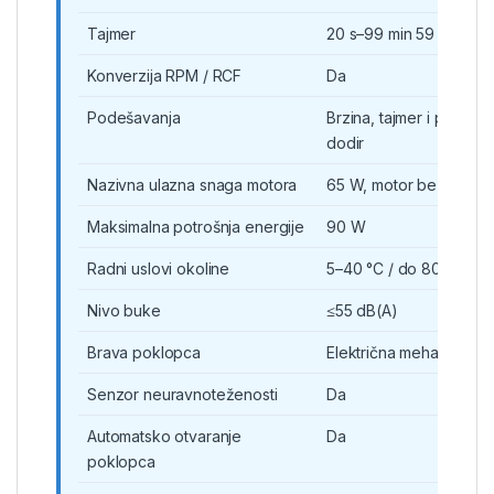
Tajmer
20 s–99 min 59 s, korak
Konverzija RPM / RCF
Da
Podešavanja
Brzina, tajmer i progr
dodir
Nazivna ulazna snaga motora
65 W, motor bez četkic
Maksimalna potrošnja energije
90 W
Radni uslovi okoline
5–40 °C / do 80% RH
Nivo buke
≤55 dB(A)
Brava poklopca
Električna mehatroničk
Senzor neuravnoteženosti
Da
Automatsko otvaranje
Da
poklopca