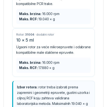
kompatibilne PCR trake.
Maks. brzina:
16.000 rpm
Maks. RCF:
19.040 × g
Rotor:
31004
· dodatni rotor
10 × 5 ml
Ugaoni rotor za veće mikroepruvete i odabrane
kompatibilne male staklene epruvete.
Maks. brzina:
16.000 rpm
Maks. RCF:
17.880 × g
Izbor rotora:
rotor treba izabrati prema
zapremini i geometriji epruvete, gustini uzorka i
ciljnoj RCF koju zahteva validirana
laboratorijska metoda. Maksimalnih 19.040 × g