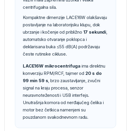
centrifugalna sila.
Kompaktne dimenzije LACE16W olakšavaju
postavljanje na laboratorijsku klupu, dok
ubrzanje i kočenje od približno
17 sekundi
,
automatsko otvaranje poklopca i
deklarisana buka ≤55 dB(A) podržavaju
česte rutinske cikluse.
LACE16W mikrocentrifuga
ima direktnu
konverziju RPM/RCF, tajmer od
20 s do
99 min 59 s
, brzo zaustavljanje, zvučni
signal na kraju procesa, senzor
neuravnoteženosti i USB interfejs.
Unutrašnja komora od nerđajućeg čelika i
motor bez četkica namenjeni su
pouzdanom svakodnevnom radu.