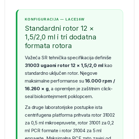
KONFIGURACIJA — LACE16W
Standardni rotor 12 ×
1,5/2,0 ml i tri dodatna
formata rotora
Važeća SR tehnička specifikacija definiše
31003 ugaoni rotor 12 × 1,5/2,0 ml
kao
standardno uključen rotor. Njegove
maksimalne performanse su
16.000 rpm /
16.260 × g
, a opremljen je zaštitnim click-
seal biokontejnment poklopcem.
Za druge laboratorijske postupke ista
centrifugena platforma prihvata rotor 31002
za 0,5 ml mikroepruvete, rotor 31001 za 0,2
ml PCR formate i rotor 31004 za 5 ml
epruvete. Maksimalna RCF zato zavisi od