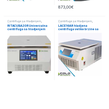
873,00
€
Centrifuge sa Hladjenjem
,
Centrifuge sa Hladjenjem
,
Mikrocentrifuge
Mikrocentrifuge
RITACUBA20R Univerzalna
LACE16AR hladjena
centrifuga sa hladjenjem
centrifuga velike brzine sa
20.000 o/min
NCP kompozitnim rotorima
16.500 rpm, 24.148 × g