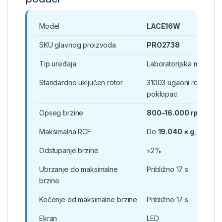
Model
LACE16W
SKU glavnog proizvoda
PRO2738
Tip uređaja
Laboratorijska mikrocen
Standardno uključen rotor
31003 ugaoni rotor, 12 × 
poklopac
Opseg brzine
800–16.000 rpm
Maksimalna RCF
Do
19.040 × g
, u zavis
Odstupanje brzine
≤2%
Ubrzanje do maksimalne
Približno 17 s
brzine
Kočenje od maksimalne brzine
Približno 17 s
Ekran
LED