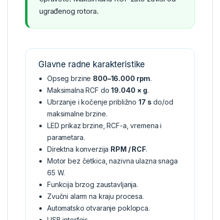
ugrađenog rotora.
Glavne radne karakteristike
Opseg brzine
800–16.000 rpm
.
Maksimalna RCF do
19.040 × g
.
Ubrzanje i kočenje približno
17 s
do/od
maksimalne brzine.
LED prikaz brzine, RCF-a, vremena i
parametara.
Direktna konverzija
RPM / RCF
.
Motor bez četkica, nazivna ulazna snaga
65 W.
Funkcija brzog zaustavljanja.
Zvučni alarm na kraju procesa.
Automatsko otvaranje poklopca.
USB interfejs.