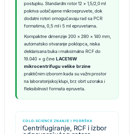
postupku. Standardni rotor 12 × 1,5/2,0 ml
pokriva uobičajene mikroepruvete, dok
dodatni rotori omogućavaju rad sa PCR
formatima, 0,5 ml i 5 ml epruvetama.
Kompaktne dimenzije 200 × 280 × 140 mm,
automatsko otvaranje poklopca, niska
deklarisana buka i maksimalna RCF do
19.040 × g čine
LACE16W
mikrocentrifugu velike brzine
praktičnim izborom kada su važni prostor
na laboratorijskoj klupi, brz obrt uzoraka i
fleksibilnost formata epruveta.
COLO.SCIENCE ZNANJE I PODRŠKA
Centrifugiranje, RCF i izbor