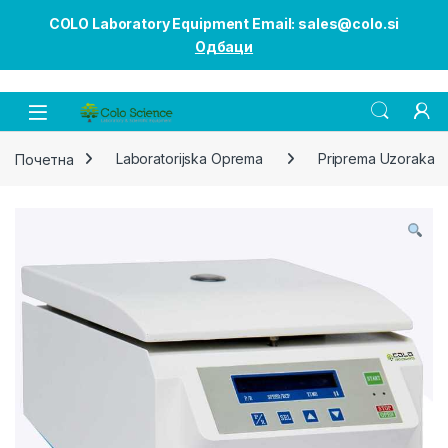
COLO Laboratory Equipment Email: sales@colo.si
Одбаци
Open
Почетна
Laboratorijska Oprema
Priprema Uzoraka