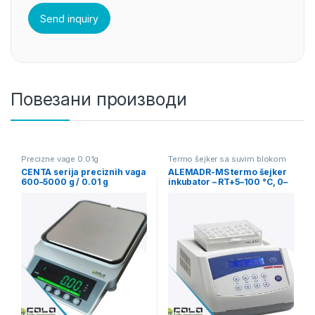
Повезани производи
Precizne vage 0.01g
Termo šejker sa suvim blokom
CENTA serija preciznih vaga
ALEMADR-MS termo šejker
600–5000 g / 0.01 g
inkubator – RT+5–100 °C, 0–
1500 rpm