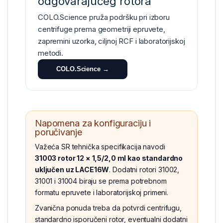
odgovarajućeg rotora
COLO.Science pruža podršku pri izboru
centrifuge prema geometriji epruvete,
zapremini uzorka, ciljnoj RCF i laboratorijskoj
metodi.
COLO.Science →
Napomena za konfiguraciju i
poručivanje
Važeća SR tehnička specifikacija navodi
31003 rotor 12 × 1,5/2,0 ml kao standardno
uključen uz LACE16W
. Dodatni rotori 31002,
31001 i 31004 biraju se prema potrebnom
formatu epruvete i laboratorijskoj primeni.
Zvanična ponuda treba da potvrdi centrifugu,
standardno isporučeni rotor, eventualni dodatni