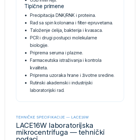
Tipične primene
Precipitacija DNK/RNK i proteina.
Rad sa spin kolonama i filter-epruvetama.
Taloženje ćelija, bakterija i kvasaca.
PCR i drugi postupci molekularne
biologije.
Priprema seruma i plazme.
Farmaceutska istraživanja i kontrola
kvaliteta.
Priprema uzoraka hrane i životne sredine.
Rutinski akademski i industrijski
laboratorijski rad.
TEHNIČKE SPECIFIKACIJE — LACE16W
LACE16W laboratorijska
mikrocentrifuga — tehnički
podaci