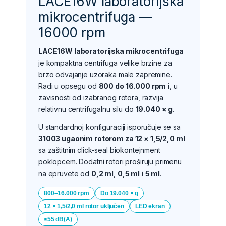
LACE16W laboratorijska
mikrocentrifuga —
16000 rpm
LACE16W laboratorijska mikrocentrifuga
je kompaktna centrifuga velike brzine za
brzo odvajanje uzoraka male zapremine.
Radi u opsegu od
800 do 16.000 rpm
i, u
zavisnosti od izabranog rotora, razvija
relativnu centrifugalnu silu do
19.040 × g
.
U standardnoj konfiguraciji isporučuje se sa
31003 ugaonim rotorom za 12 × 1,5/2,0 ml
sa zaštitnim click-seal biokontejnment
poklopcem. Dodatni rotori proširuju primenu
na epruvete od
0,2 ml
,
0,5 ml
i
5 ml
.
800–16.000 rpm
Do 19.040 × g
12 × 1,5/2,0 ml rotor uključen
LED ekran
≤55 dB(A)