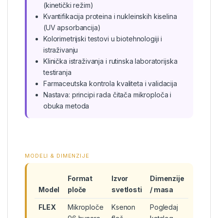
(kinetički režim)
Kvantifikacija proteina i nukleinskih kiselina
(UV apsorbancija)
Kolorimetrijski testovi u biotehnologiji i
istraživanju
Klinička istraživanja i rutinska laboratorijska
testiranja
Farmaceutska kontrola kvaliteta i validacija
Nastava: principi rada čitača mikroploča i
obuka metoda
MODELI & DIMENZIJE
Format
Izvor
Dimenzije
Model
ploče
svetlosti
/ masa
FLEX
Mikroploče
Ksenon
Pogledaj