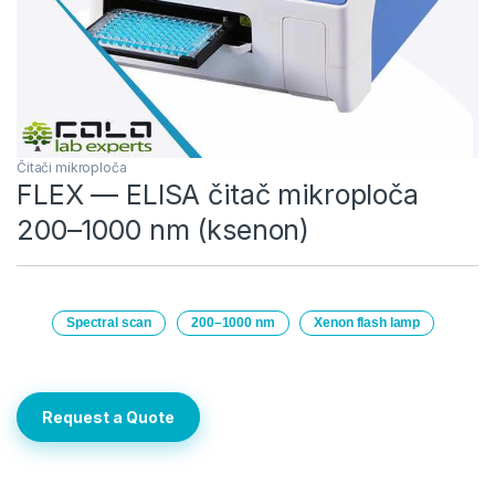
Čitači mikroploča
FLEX — ELISA čitač mikroploča
200–1000 nm (ksenon)
Spectral scan
200–1000 nm
Xenon flash lamp
Request a Quote