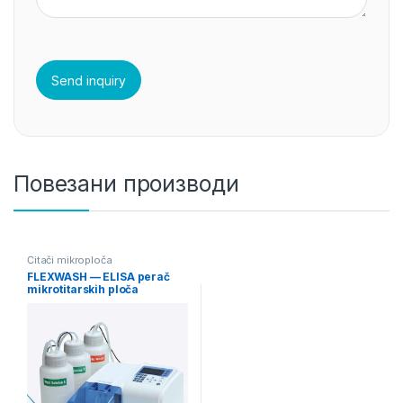
Повезани производи
Čitači mikroploča
FLEXWASH — ELISA perač
mikrotitarskih ploča