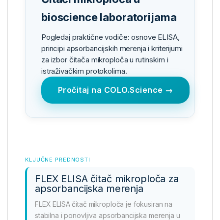
bioscience laboratorijama
Pogledaj praktične vodiče: osnove ELISA,
principi apsorbancijskih merenja i kriterijumi
za izbor čitača mikroploča u rutinskim i
istraživačkim protokolima.
Pročitaj na COLO.Science →
KLJUČNE PREDNOSTI
FLEX ELISA čitač mikroploča za
apsorbancijska merenja
FLEX ELISA čitač mikroploča je fokusiran na
stabilna i ponovljiva apsorbancijska merenja u