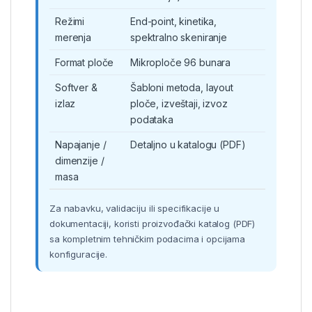
Režimi
End-point, kinetika,
merenja
spektralno skeniranje
Format ploče
Mikroploče 96 bunara
Softver &
Šabloni metoda, layout
izlaz
ploče, izveštaji, izvoz
podataka
Napajanje /
Detaljno u katalogu (PDF)
dimenzije /
masa
Za nabavku, validaciju ili specifikacije u
dokumentaciji, koristi proizvođački katalog (PDF)
sa kompletnim tehničkim podacima i opcijama
konfiguracije.