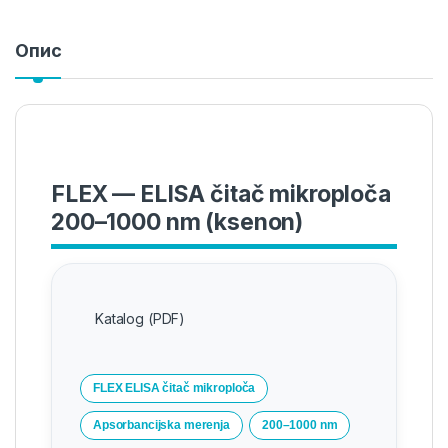
Опис
FLEX — ELISA čitač mikroploča
200–1000 nm (ksenon)
Katalog (PDF)
FLEX ELISA čitač mikroploča
Apsorbancijska merenja
200–1000 nm