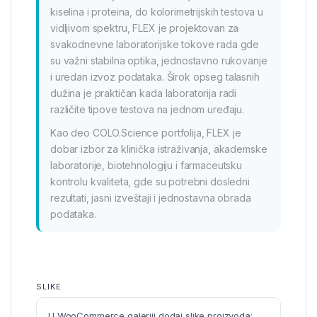
kiselina i proteina, do kolorimetrijskih testova u
vidljivom spektru, FLEX je projektovan za
svakodnevne laboratorijske tokove rada gde
su važni stabilna optika, jednostavno rukovanje
i uredan izvoz podataka. Širok opseg talasnih
dužina je praktičan kada laboratorija radi
različite tipove testova na jednom uređaju.
Kao deo COLO.Science portfolija, FLEX je
dobar izbor za klinička istraživanja, akademske
laboratorije, biotehnologiju i farmaceutsku
kontrolu kvaliteta, gde su potrebni dosledni
rezultati, jasni izveštaji i jednostavna obrada
podataka.
SLIKE
U WooCommerce galeriji dodaj slike proizvoda;