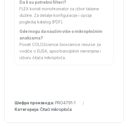
Da li su potrebni filteri?
FLEX koristi monohromator za izbor talasne
dužine. Za detalje konfiguracije i opcija
pogledaj katalog (PDF).
Gde mogu da naučim više o mikropločnim
analizama?
Poseti COLO.Science bioscience resurse za
vodiče o ELISA, apsorbancijskim merenjima i
izboru čitača mikroploča.
Шифра производа:
PRO4791-1
Категорија:
Čitači mikroploča