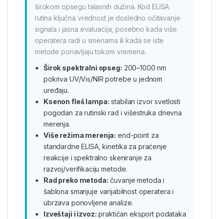
širokom opsegu talasnih dužina. Kod ELISA
rutina ključna vrednost je dosledno očitavanje
signala i jasna evaluacija, posebno kada više
operatera radi u smenama ili kada se iste
metode ponavljaju tokom vremena.
Širok spektralni opseg:
200–1000 nm
pokriva UV/Vis/NIR potrebe u jednom
uređaju.
Ksenon fleš lampa:
stabilan izvor svetlosti
pogodan za rutinski rad i višestruka dnevna
merenja.
Više režima merenja:
end-point za
standardne ELISA, kinetika za praćenje
reakcije i spektralno skeniranje za
razvoj/verifikaciju metode.
Rad preko metoda:
čuvanje metoda i
šablona smanjuje varijabilnost operatera i
ubrzava ponovljene analize.
Izveštaji i izvoz:
praktičan eksport podataka