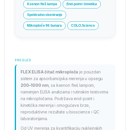
Ksenon fleš lampa
End-point i kinetika
Spektralno skeniranje
Mikroploče 96 bunara
COLO.Science
PREGLED
FLEX ELISA čitač mikroploča
je pouzdan
sistem za apsorbancijska merenja u opsegu
200–1000 nm
, sa ksenon fleš lampom,
namenjen ELISA analizama i rutinskim testovima
na mikropločama. Podržava end-point i
kinetička merenja i omogućava brze,
reproduktivne rezultate u bioscience i QC
laboratorijama.
Od UV merenja za kvantifikaciju nukleinskih