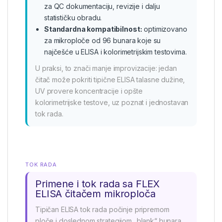
za QC dokumentaciju, revizije i dalju
statističku obradu.
Standardna kompatibilnost:
optimizovano
za mikroploče od 96 bunara koje su
najčešće u ELISA i kolorimetrijskim testovima.
U praksi, to znači manje improvizacije: jedan
čitač može pokriti tipične ELISA talasne dužine,
UV provere koncentracije i opšte
kolorimetrijske testove, uz poznat i jednostavan
tok rada.
TOK RADA
Primene i tok rada sa FLEX
ELISA čitačem mikroploča
Tipičan ELISA tok rada počinje pripremom
ploče i doslednom strategijom „blank“ bunara.