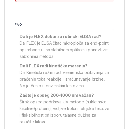
FAQ
Da li je FLEX dobar za rutinski ELISA rad?
Da. FLEX je ELISA čitač mikroploča za end-point
apsorbanciju, sa stabilnom optikom i ponovljivim
šablonima metoda.
Da li FLEX radi kinetička merenja?
Da. Kinetički režim radi vremenska očitavanja za
praćenje toka reakcije i izračunavanje brzine,
što je često u enzimskim testovima.
Zašto je opseg 200–1000 nm važan?
Širok opseg podržava UV metode (nukleinske
kiseline/proteini), vidljive kolorimetrijske testove
i fleksibilnost pri izboru talasne dužine za
različite kitove.