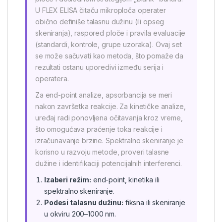
U FLEX ELISA čitaču mikroploča operater
obično definiše talasnu dužinu (ili opseg
skeniranja), raspored ploče i pravila evaluacije
(standardi, kontrole, grupe uzoraka). Ovaj set
se može sačuvati kao metoda, što pomaže da
rezultati ostanu uporedivi između serija i
operatera.
Za end-point analize, apsorbancija se meri
nakon završetka reakcije. Za kinetičke analize,
uređaj radi ponovljena očitavanja kroz vreme,
što omogućava praćenje toka reakcije i
izračunavanje brzine. Spektralno skeniranje je
korisno u razvoju metode, proveri talasne
dužine i identifikaciji potencijalnih interferenci.
Izaberi režim:
end-point, kinetika ili
spektralno skeniranje.
Podesi talasnu dužinu:
fiksna ili skeniranje
u okviru 200–1000 nm.