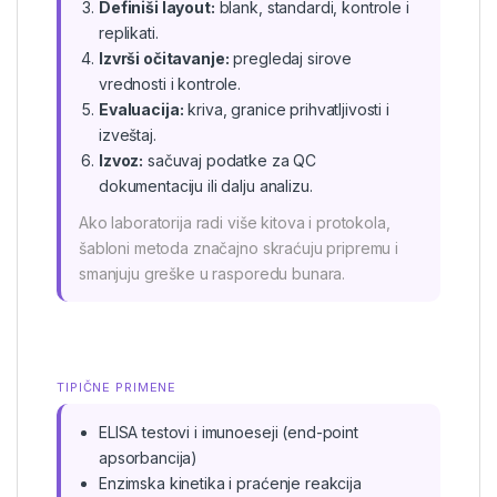
Definiši layout:
blank, standardi, kontrole i
replikati.
Izvrši očitavanje:
pregledaj sirove
vrednosti i kontrole.
Evaluacija:
kriva, granice prihvatljivosti i
izveštaj.
Izvoz:
sačuvaj podatke za QC
dokumentaciju ili dalju analizu.
Ako laboratorija radi više kitova i protokola,
šabloni metoda značajno skraćuju pripremu i
smanjuju greške u rasporedu bunara.
TIPIČNE PRIMENE
ELISA testovi i imunoeseji (end-point
apsorbancija)
Enzimska kinetika i praćenje reakcija