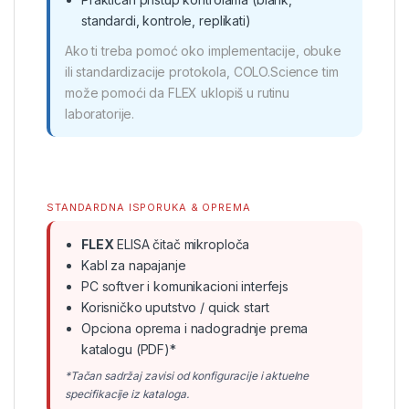
standardi, kontrole, replikati)
Ako ti treba pomoć oko implementacije, obuke
ili standardizacije protokola, COLO.Science tim
može pomoći da FLEX uklopiš u rutinu
laboratorije.
STANDARDNA ISPORUKA & OPREMA
FLEX
ELISA čitač mikroploča
Kabl za napajanje
PC softver i komunikacioni interfejs
Korisničko uputstvo / quick start
Opciona oprema i nadogradnje prema
katalogu (PDF)*
*Tačan sadržaj zavisi od konfiguracije i aktuelne
specifikacije iz kataloga.