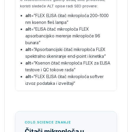
koristi sledeće ALT opise radi SEO provere:
alt
=”FLEX ELISA čitač mikroploča 200–1000
nm ksenon fleš lampa”
alt
=”ELISA čitač mikroploča FLEX
apsorbancijsko merenje mikroploče 96
bunara”
alt
=”Apsorbancijski čitač mikroploča FLEX
spektralno skeniranje end-point i kinetika”
alt
=”Ksenon čitač mikroploča FLEX za ELISA
testove i QC tokove rada”
alt
=”FLEX ELISA čitač mikroploča softver
izvoz podataka i izveštaji”
COLO.SCIENCE ZNANJE
Čitači mikroploča u