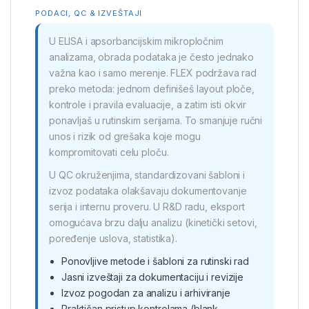
PODACI, QC & IZVEŠTAJI
U ELISA i apsorbancijskim mikropločnim
analizama, obrada podataka je često jednako
važna kao i samo merenje. FLEX podržava rad
preko metoda: jednom definišeš layout ploče,
kontrole i pravila evaluacije, a zatim isti okvir
ponavljaš u rutinskim serijama. To smanjuje ručni
unos i rizik od grešaka koje mogu
kompromitovati celu ploču.
U QC okruženjima, standardizovani šabloni i
izvoz podataka olakšavaju dokumentovanje
serija i internu proveru. U R&D radu, eksport
omogućava brzu dalju analizu (kinetički setovi,
poređenje uslova, statistika).
Ponovljive metode i šabloni za rutinski rad
Jasni izveštaji za dokumentaciju i revizije
Izvoz pogodan za analizu i arhiviranje
Praktičan pristup kontrolama (blank,