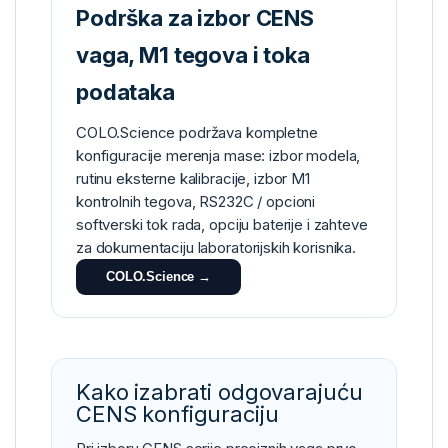
Podrška za izbor CENS
vaga, M1 tegova i toka
podataka
COLO.Science podržava kompletne
konfiguracije merenja mase: izbor modela,
rutinu eksterne kalibracije, izbor M1
kontrolnih tegova, RS232C / opcioni
softverski tok rada, opciju baterije i zahteve
za dokumentaciju laboratorijskih korisnika.
COLO.Science →
Kako izabrati odgovarajuću
CENS konfiguraciju