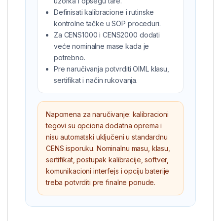
uzorka i opsegu tare.
Definisati kalibracione i rutinske
kontrolne tačke u SOP proceduri.
Za CENS1000 i CENS2000 dodati
veće nominalne mase kada je
potrebno.
Pre naručivanja potvrditi OIML klasu,
sertifikat i način rukovanja.
Napomena za naručivanje: kalibracioni
tegovi su opciona dodatna oprema i
nisu automatski uključeni u standardnu
CENS isporuku. Nominalnu masu, klasu,
sertifikat, postupak kalibracije, softver,
komunikacioni interfejs i opciju baterije
treba potvrditi pre finalne ponude.