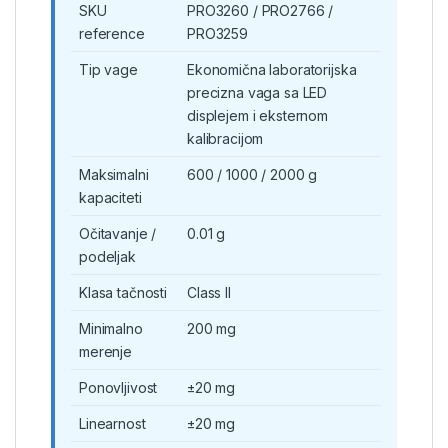
SKU
PRO3260 / PRO2766 /
reference
PRO3259
Tip vage
Ekonomična laboratorijska
precizna vaga sa LED
displejem i eksternom
kalibracijom
Maksimalni
600 / 1000 / 2000 g
kapaciteti
Očitavanje /
0.01 g
podeljak
Klasa tačnosti
Class II
Minimalno
200 mg
merenje
Ponovljivost
±20 mg
Linearnost
±20 mg