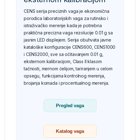
CENS serija preciznih vaga je ekonomična
porodica laboratorijskih vaga za rutinsko i
istraživačko merenje kada je potrebna
praktična precizna vaga rezolucije 0.01 g sa
jasnim LED displejem. Serija obuhvata javne
kataloške konfiguracije CENS600, CENS1000
i CENS2000, sve sa očitavanjem 0.01 g,
eksternom kalibracijom, Class II klasom
tačnosti, mernom ćelijom, tariranjem u celom
opsegu, funkcijama kontrolnog merenja,
brojanja komada i procentualnog merenja.
Pregled vaga
Katalog vaga