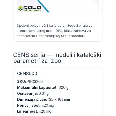
Opcioni pojedinačni kalibracioni tegovi biraju se
prema nominalnoj masi, OIML klasi, zahtevu za
sertifikatom i laboratorijskoj SOP proceduri.
CENS serija — modeli i kataloški
parametri za izbor
CENS600
SKU:
PRO3260
Maksimalni kapacitet:
600 g
Očitavanje:
0.01 g
Dimenzija ploče:
125 × 163 mm
Ponovljivost:
±20 mg
Linearnost:
±20 mg