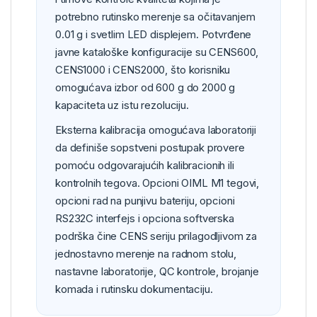
potrebno rutinsko merenje sa očitavanjem
0.01 g i svetlim LED displejem. Potvrđene
javne kataloške konfiguracije su CENS600,
CENS1000 i CENS2000, što korisniku
omogućava izbor od 600 g do 2000 g
kapaciteta uz istu rezoluciju.
Eksterna kalibracija omogućava laboratoriji
da definiše sopstveni postupak provere
pomoću odgovarajućih kalibracionih ili
kontrolnih tegova. Opcioni OIML M1 tegovi,
opcioni rad na punjivu bateriju, opcioni
RS232C interfejs i opciona softverska
podrška čine CENS seriju prilagodljivom za
jednostavno merenje na radnom stolu,
nastavne laboratorije, QC kontrole, brojanje
komada i rutinsku dokumentaciju.