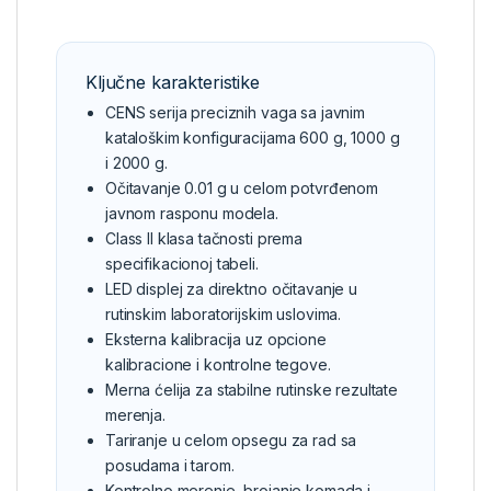
Ključne karakteristike
CENS serija preciznih vaga sa javnim
kataloškim konfiguracijama 600 g, 1000 g
i 2000 g.
Očitavanje 0.01 g u celom potvrđenom
javnom rasponu modela.
Class II klasa tačnosti prema
specifikacionoj tabeli.
LED displej za direktno očitavanje u
rutinskim laboratorijskim uslovima.
Eksterna kalibracija uz opcione
kalibracione i kontrolne tegove.
Merna ćelija za stabilne rutinske rezultate
merenja.
Tariranje u celom opsegu za rad sa
posudama i tarom.
Kontrolno merenje, brojanje komada i