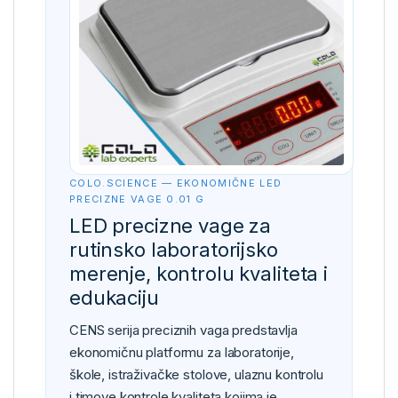
COLO.SCIENCE — EKONOMIČNE LED
PRECIZNE VAGE 0.01 G
LED precizne vage za
rutinsko laboratorijsko
merenje, kontrolu kvaliteta i
edukaciju
CENS serija preciznih vaga predstavlja
ekonomičnu platformu za laboratorije,
škole, istraživačke stolove, ulaznu kontrolu
i timove kontrole kvaliteta kojima je