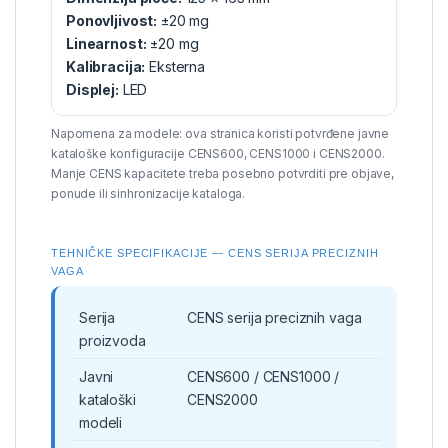
Ponovljivost:
±20 mg
Linearnost:
±20 mg
Kalibracija:
Eksterna
Displej:
LED
Napomena za modele: ova stranica koristi potvrđene javne
kataloške konfiguracije CENS600, CENS1000 i CENS2000.
Manje CENS kapacitete treba posebno potvrditi pre objave,
ponude ili sinhronizacije kataloga.
TEHNIČKE SPECIFIKACIJE — CENS SERIJA PRECIZNIH
VAGA
Serija
CENS serija preciznih vaga
proizvoda
Javni
CENS600 / CENS1000 /
kataloški
CENS2000
modeli