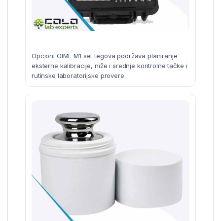
Opcioni OIML M1 set tegova podržava planiranje
eksterne kalibracije, niže i srednje kontrolne tačke i
rutinske laboratorijske provere.