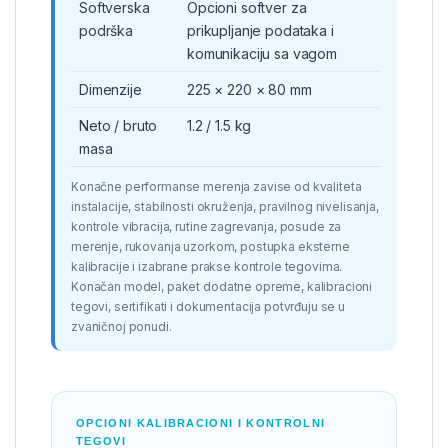
Softverska
Opcioni softver za
podrška
prikupljanje podataka i
komunikaciju sa vagom
Dimenzije
225 × 220 × 80 mm
Neto / bruto
1.2 / 1.5 kg
masa
Konačne performanse merenja zavise od kvaliteta
instalacije, stabilnosti okruženja, pravilnog nivelisanja,
kontrole vibracija, rutine zagrevanja, posude za
merenje, rukovanja uzorkom, postupka eksterne
kalibracije i izabrane prakse kontrole tegovima.
Konačan model, paket dodatne opreme, kalibracioni
tegovi, sertifikati i dokumentacija potvrđuju se u
zvaničnoj ponudi.
OPCIONI KALIBRACIONI I KONTROLNI
TEGOVI