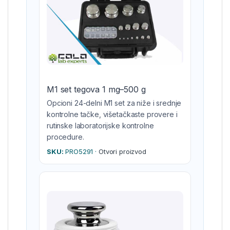
M1 set tegova 1 mg–500 g
Opcioni 24-delni M1 set za niže i srednje
kontrolne tačke, višetačkaste provere i
rutinske laboratorijske kontrolne
procedure.
SKU:
PRO5291 ·
Otvori proizvod