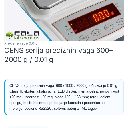
Precizne vage 0.01g
CENS serija preciznih vaga 600–
2000 g / 0.01 g
CENS serija preciznih vaga; 600 / 1000 / 2000 g; očitavanje 0.01 g;
Class II; eksterna kalibracija; LED displej; merna ćelija; ponovljivost
±20 mg; linearnost ±20 mg; ploča 125 × 163 mm; tara u celom
opsegu; kontrolno merenje, brojanje komada i procentualno
merenje; opciono RS232C, softver, baterija i M1 tegovi.