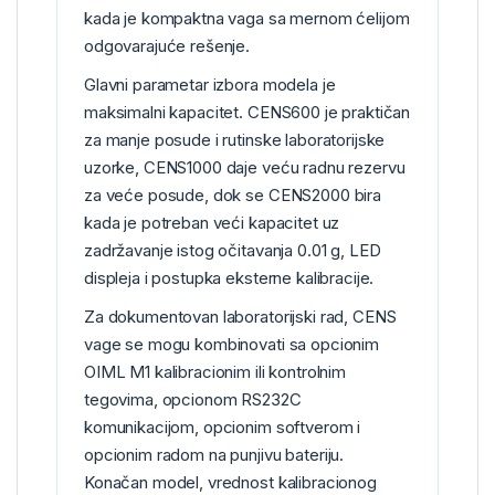
kada je kompaktna vaga sa mernom ćelijom
odgovarajuće rešenje.
Glavni parametar izbora modela je
maksimalni kapacitet. CENS600 je praktičan
za manje posude i rutinske laboratorijske
uzorke, CENS1000 daje veću radnu rezervu
za veće posude, dok se CENS2000 bira
kada je potreban veći kapacitet uz
zadržavanje istog očitavanja 0.01 g, LED
displeja i postupka eksterne kalibracije.
Za dokumentovan laboratorijski rad, CENS
vage se mogu kombinovati sa opcionim
OIML M1 kalibracionim ili kontrolnim
tegovima, opcionom RS232C
komunikacijom, opcionim softverom i
opcionim radom na punjivu bateriju.
Konačan model, vrednost kalibracionog