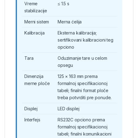
Vreme
≤ 1.5 s
stabilizacije
Merni sistem
Merna ćelija
Kalibracija
Eksterna kalibracija;
sertifikovani kalibracioni teg
opciono
Tara
Oduzimanje tare u celom
opsegu
Dimenzija
125 × 163 mm prema
merne ploče
formalnoj specifikacionoj
tabeli; finalni format ploče
treba potvrditi pre ponude.
Displej
LED displej
Interfejs
RS232C opciono prema
formalnoj specifikacionoj
tabeli; finalni komunikacioni