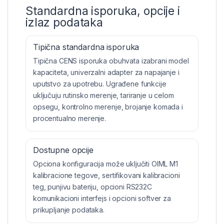
Standardna isporuka, opcije i
izlaz podataka
Tipična standardna isporuka
Tipična CENS isporuka obuhvata izabrani model
kapaciteta, univerzalni adapter za napajanje i
uputstvo za upotrebu. Ugrađene funkcije
uključuju rutinsko merenje, tariranje u celom
opsegu, kontrolno merenje, brojanje komada i
procentualno merenje.
Dostupne opcije
Opciona konfiguracija može uključiti OIML M1
kalibracione tegove, sertifikovani kalibracioni
teg, punjivu bateriju, opcioni RS232C
komunikacioni interfejs i opcioni softver za
prikupljanje podataka.