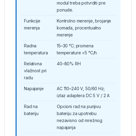
modul treba potvrditi pre
ponude.
Funkcije
Kontrolno merenje, brojanje
merenja
komada, procentualno
merenje
Radna
15–30 °C; promena
temperatura
temperature <5 °C/h
Relativna
40–80% RH
vlažnost pri
radu
Napajanje
AC 110–240 V, 50/60 Hz;
izlaz adaptera DC 5 V / 2 A
Rad na
Opcioni rad na punjivu
bateriju
bateriju za upotrebu
nezavisno od mrežnog
napajanja