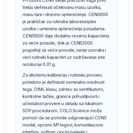
Pri izboru CENS serije preciznih vaga prvo
treba definisati očekivanu masu uzorka,
masu tare i dnevno opterećenje. CENS600
je praktičan za rutinske laboratorijske
uzorke i umerena opterećenja posudama.
CENS1000 daje dodatnu rezervu kapaciteta
za veće posude, dok je CENS2000
pogodniji za veće posude, serije uzoraka i
veći rutinski kapacitet uz zadržavanje iste
rezolucije 0.01 g.
Za eksternu kalibraciju i rutinsku proveru
potrebno je definisati nominalnu vrednost
tega, OIML klasu, zahtev za sertifikatom,
kontrolne tačke, granice prihvatljivosti i
učestalost provere u skladu sa lokalnom
SOP procedurom. COLO.Science može
pomoći da se potvrde odgovarajući CENS
model, opcioni M1 tegovi, komunikacioni
interfejs, softver, opcija baterije i