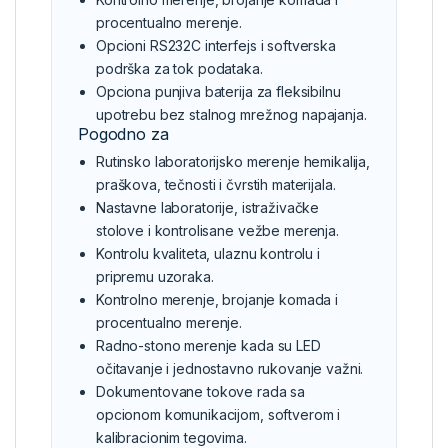
procentualno merenje.
Opcioni RS232C interfejs i softverska
podrška za tok podataka.
Opciona punjiva baterija za fleksibilnu
upotrebu bez stalnog mrežnog napajanja.
Pogodno za
Rutinsko laboratorijsko merenje hemikalija,
praškova, tečnosti i čvrstih materijala.
Nastavne laboratorije, istraživačke
stolove i kontrolisane vežbe merenja.
Kontrolu kvaliteta, ulaznu kontrolu i
pripremu uzoraka.
Kontrolno merenje, brojanje komada i
procentualno merenje.
Radno-stono merenje kada su LED
očitavanje i jednostavno rukovanje važni.
Dokumentovane tokove rada sa
opcionom komunikacijom, softverom i
kalibracionim tegovima.