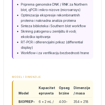
Priprema genomske DNK / RNK za Northern
blot, qPCR i mikro-nizove (microarrays)
Optimizacija ekspresije rekombinantnih
proteina i naknadna analiza proteina
Sinteza biblioteka i Southern blot workflow
Skrining patogena u zemljištu ili vodi;
ekološka ispitivanja
RT-PCR i diferencijalni prikaz (differential
display)
Workflow-i za verifikaciju bezbednosti hrane
MODEL I DIMENZIJE
Kapacitet
Opseg
Dimenzije
Model
epruveta
brzine
/ masa
BIOPREP-
6 × 2 mL /
4.00–
354 × 218