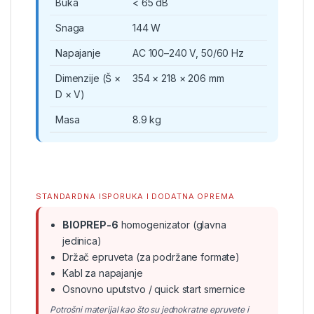
Buka
< 65 dB
Snaga
144 W
Napajanje
AC 100–240 V, 50/60 Hz
Dimenzije (Š ×
354 × 218 × 206 mm
D × V)
Masa
8.9 kg
STANDARDNA ISPORUKA I DODATNA OPREMA
BIOPREP-6
homogenizator (glavna
jedinica)
Držač epruveta (za podržane formate)
Kabl za napajanje
Osnovno uputstvo / quick start smernice
Potrošni materijal kao što su jednokratne epruvete i