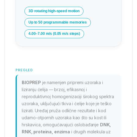
3D rotating high-speed motion
Up to 50 programmable memories
4.00–7.00 m/s (0.05 m/s steps)
PREGLED
BIOPREP
je namenjen pripremi uzoraka i
liziranju ćelija — brzoj, efikasnoj i
reproduktivnoj homogenizaciji širokog spektra
uzoraka, uključujući tkiva i ćelije koje je teško
lizirati. Uređaj pruža odlične rezultate i kod
udarno-otpornih uzoraka kao što su kost ili
hrskavica, omogućavajući oslobađanje
DNK,
RNK, proteina, enzima
i drugih molekula uz