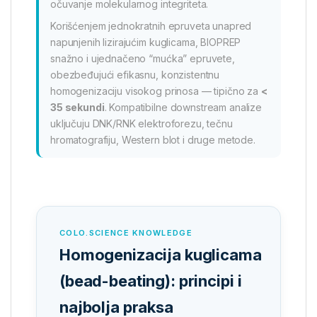
očuvanje molekularnog integriteta.
Korišćenjem jednokratnih epruveta unapred
napunjenih lizirajućim kuglicama, BIOPREP
snažno i ujednačeno “mućka” epruvete,
obezbeđujući efikasnu, konzistentnu
homogenizaciju visokog prinosa — tipično za
<
35 sekundi
. Kompatibilne downstream analize
uključuju DNK/RNK elektroforezu, tečnu
hromatografiju, Western blot i druge metode.
COLO.SCIENCE KNOWLEDGE
Homogenizacija kuglicama
(bead-beating): principi i
najbolja praksa