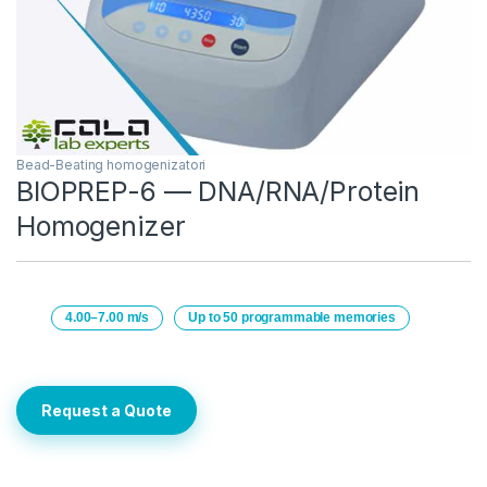
Bead-Beating homogenizatori
BIOPREP-6 — DNA/RNA/Protein
Homogenizer
4.00–7.00 m/s
Up to 50 programmable memories
Request a Quote