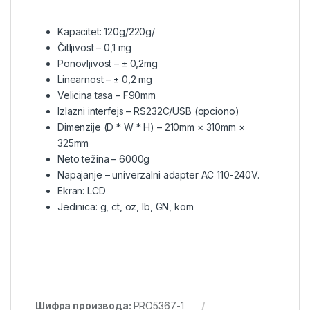
Kapacitet: 120g/220g/
Čitljivost – 0,1 mg
Ponovljivost – ± 0,2mg
Linearnost – ± 0,2 mg
Velicina tasa – F90mm
Izlazni interfejs – RS232C/USB (opciono)
Dimenzije (D * W * H) – 210mm × 310mm ×
325mm
Neto težina – 6000g
Napajanje – univerzalni adapter AC 110-240V.
Ekran: LCD
Jedinica: g, ct, oz, lb, GN, kom
Шифра производа:
PRO5367-1