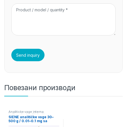
Повезани производи
Analiticke vage interna
kalibracija
,
Analiticke Vage
SIENE analitičke vage 30–
Touch Screen
,
Mikro Vage
500 g / 0.01–0.1 mg sa
internom kalibracijom