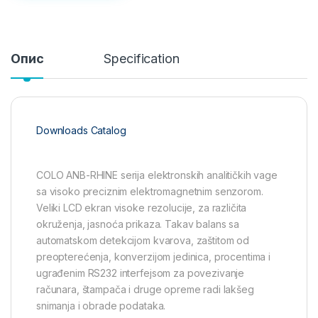
Опис
Specification
Downloads Catalog
COLO ANB-RHINE serija elektronskih analitičkih vage
sa visoko preciznim elektromagnetnim senzorom.
Veliki LCD ekran visoke rezolucije, za različita
okruženja, jasnoća prikaza. Takav balans sa
automatskom detekcijom kvarova, zaštitom od
preopterećenja, konverzijom jedinica, procentima i
ugrađenim RS232 interfejsom za povezivanje
računara, štampača i druge opreme radi lakšeg
snimanja i obrade podataka.