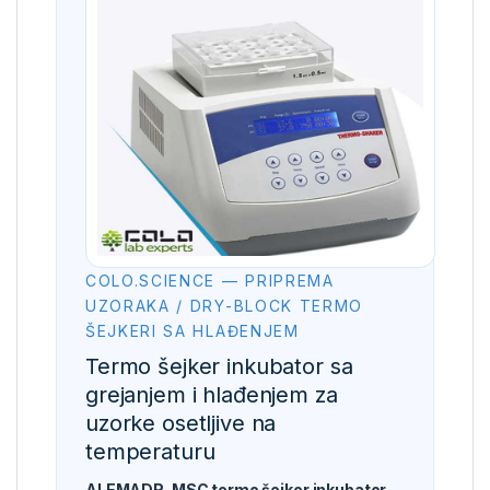
COLO.SCIENCE — PRIPREMA
UZORAKA / DRY-BLOCK TERMO
ŠEJKERI SA HLAĐENJEM
Termo šejker inkubator sa
grejanjem i hlađenjem za
uzorke osetljive na
temperaturu
ALEMADR-MSC termo šejker inkubator