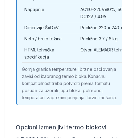
Napajanje
AC110–220V±10%, 50/60Hz / p
DC12V / 4.9A
Dimenzije Š×D×V
Približno 220 × 240 × 90 mm
Neto / bruto težina
Približno 3.7 / 6 kg
HTML tehnička
Otvori ALEMADR tehničku spe
specifikacija
Gornja granica temperature i brzine oscilovanja
zavisi od izabranog termo bloka. Konačnu
kompatibilnost treba potvrditi prema formatu
posude za uzorak, tipu bloka, potrebnoj
temperaturi, zapremini punjenja i brzini mešanja.
Opcioni izmenljivi termo blokovi