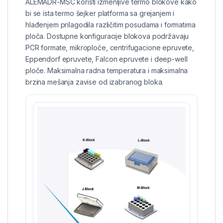
ALEMADR-MSC koristi izmenljive termo blokove kako
bi se ista termo šejker platforma sa grejanjem i
hlađenjem prilagodila različitim posudama i formatima
ploča. Dostupne konfiguracije blokova podržavaju
PCR formate, mikroploče, centrifugacione epruvete,
Eppendorf epruvete, Falcon epruvete i deep-well
ploče. Maksimalna radna temperatura i maksimalna
brzina mešanja zavise od izabranog bloka.