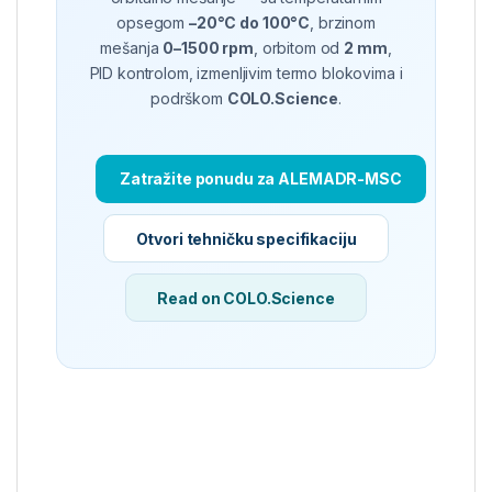
opsegom
–20°C do 100°C
, brzinom
mešanja
0–1500 rpm
, orbitom od
2 mm
,
PID kontrolom, izmenljivim termo blokovima i
podrškom
COLO.Science
.
Zatražite ponudu za ALEMADR-MSC
Otvori tehničku specifikaciju
Read on COLO.Science