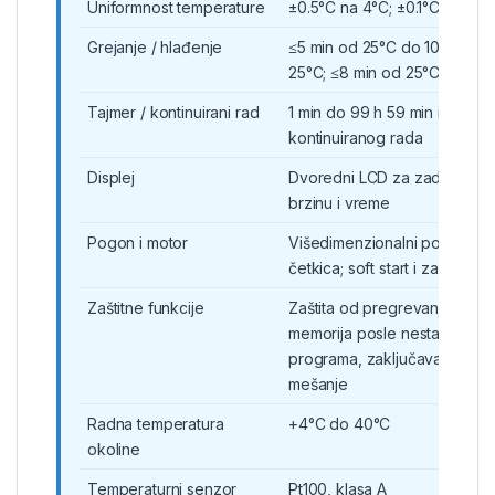
Uniformnost temperature
±0.5°C na 4°C; ±0.1°C na 37°
Grejanje / hlađenje
≤5 min od 25°C do 100°C; ≤8
25°C; ≤8 min od 25°C do –2
Tajmer / kontinuirani rad
1 min do 99 h 59 min ili konti
kontinuiranog rada
Displej
Dvoredni LCD za zadatu / tr
brzinu i vreme
Pogon i motor
Višedimenzionalni pogon s
četkica; soft start i zaštita br
Zaštitne funkcije
Zaštita od pregrevanja i pre
memorija posle nestanka nap
programa, zaključavanje meni
mešanje
Radna temperatura
+4°C do 40°C
okoline
Temperaturni senzor
Pt100, klasa A