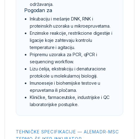
održavanja.
Pogodan za
Inkubaciju i mešanje DNK, RNK i
proteinskih uzoraka u mikroepruvetama.
Enzimske reakcije, restrikcione digestije i
ligacije koje zahtevaju kontrolu
temperature i agitaciju.
Pripremu uzoraka za PCR, qPCR i
sequencing workflow.
Lizu ćelija, ekstrakciju i denaturacione
protokole u molekularnoj biologiji.
Imunoeseje i biohemijske testove u
epruvetama ili pločama.
Kliničke, farmaceutske, industrijske i QC
laboratorijske postupke.
TEHNIČKE SPECIFIKACIJE — ALEMADR-MSC
TERMO ŠEJKER INKUBATOR