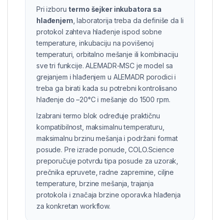
Pri izboru
termo šejker inkubatora sa
hlađenjem
, laboratorija treba da definiše da li
protokol zahteva hlađenje ispod sobne
temperature, inkubaciju na povišenoj
temperaturi, orbitalno mešanje ili kombinaciju
sve tri funkcije. ALEMADR-MSC je model sa
grejanjem i hlađenjem u ALEMADR porodici i
treba ga birati kada su potrebni kontrolisano
hlađenje do –20°C i mešanje do 1500 rpm.
Izabrani termo blok određuje praktičnu
kompatibilnost, maksimalnu temperaturu,
maksimalnu brzinu mešanja i podržani format
posude. Pre izrade ponude, COLO.Science
preporučuje potvrdu tipa posude za uzorak,
prečnika epruvete, radne zapremine, ciljne
temperature, brzine mešanja, trajanja
protokola i značaja brzine oporavka hlađenja
za konkretan workflow.