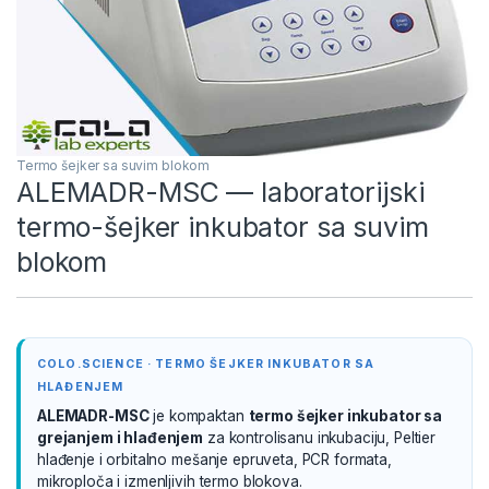
Termo šejker sa suvim blokom
ALEMADR-MSC — laboratorijski
termo-šejker inkubator sa suvim
blokom
COLO.SCIENCE · TERMO ŠEJKER INKUBATOR SA
HLAĐENJEM
ALEMADR-MSC
je kompaktan
termo šejker inkubator sa
grejanjem i hlađenjem
za kontrolisanu inkubaciju, Peltier
hlađenje i orbitalno mešanje epruveta, PCR formata,
mikroploča i izmenljivih termo blokova.