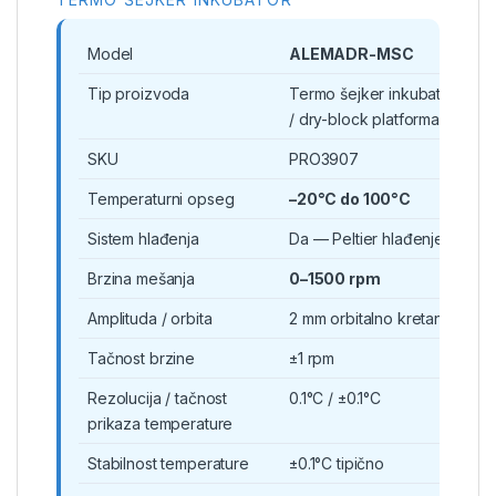
Model
ALEMADR-MSC
Tip proizvoda
Termo šejker inkubator sa g
/ dry-block platforma
SKU
PRO3907
Temperaturni opseg
–20°C do 100°C
Sistem hlađenja
Da — Peltier hlađenje
Brzina mešanja
0–1500 rpm
Amplituda / orbita
2 mm orbitalno kretanje
Tačnost brzine
±1 rpm
Rezolucija / tačnost
0.1°C / ±0.1°C
prikaza temperature
Stabilnost temperature
±0.1°C tipično