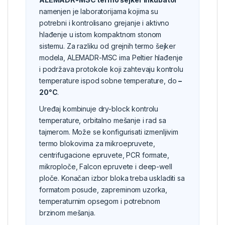
namenjen je laboratorijama kojima su
potrebni i kontrolisano grejanje i aktivno
hlađenje u istom kompaktnom stonom
sistemu. Za razliku od grejnih termo šejker
modela, ALEMADR-MSC ima Peltier hlađenje
i podržava protokole koji zahtevaju kontrolu
temperature ispod sobne temperature, do
–
20°C
.
Uređaj kombinuje dry-block kontrolu
temperature, orbitalno mešanje i rad sa
tajmerom. Može se konfigurisati izmenljivim
termo blokovima za mikroepruvete,
centrifugacione epruvete, PCR formate,
mikroploče, Falcon epruvete i deep-well
ploče. Konačan izbor bloka treba uskladiti sa
formatom posude, zapreminom uzorka,
temperaturnim opsegom i potrebnom
brzinom mešanja.