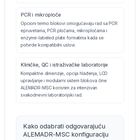
PCR i mikroploče
Opcioni termo blokovi omogućavaju rad sa PCR
epruvetama, PCR pločama, mikropločama i
enzyme-labeled plate formatima kada se
potvrde kompatibilni uslovi.
Kliničke, QC i istraživačke laboratorije
Kompaktne dimenzije, opcija hlađenja, LCD
upravljanje i modularni sistem blokova čine
ALEMADR-MSC korisnim za intenzivan
svakodnevni laboratorijski rad.
Kako odabrati odgovarajuću
ALEMADR-MSC konfiguraciju