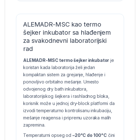
ALEMADR-MSC kao termo
šejker inkubator sa hlađenjem
za svakodnevni laboratorijski
rad
ALEMADR-MSC termo šejker inkubator
je
koristan kada laboratorija želi jedan
kompaktan sistem za grejanje, hlađenje i
ponovljivo orbitalno mešanje. Umesto
odvojenog dry bath inkubatora,
laboratorijskog šejkera i rashladnog bloka,
korisnik može u jednoj dry-block platformi da
izvodi temperaturno kontrolisanu inkubaciju,
mešanje reagensa i pripremu uzoraka malih
zapremina.
Temperaturni opseg od
–20°C do 100°C
čini