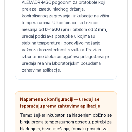
ALEMADR-MSC pogodnim za protokole koji
prelaze između hladnog držanja,
kontrolisanog zagrevanja i inkubacije na višim
temperaturama. U kombinaciji sa brzinom
mešanja od
0–1500 rpm
i orbitom od
2 mm
,
uređaj podržava postupke u kojima su
stabilna temperatura i ponovljivo mešanje
važni za konzistentnost rezultata. Pravilan
izbor termo bloka omogućava prilagođavanje
uređaja realnim laboratorijskim posudama i
zahtevima aplikacije.
Napomena o konfiguraciji — uređaji se
isporučuju prema zahtevima aplikacije
Termo šejker inkubatori sa hlađenjem obično se
biraju prema temperaturnom opsegu, potrebi za
hlađenjem, brzini mešanja, formatu posude za