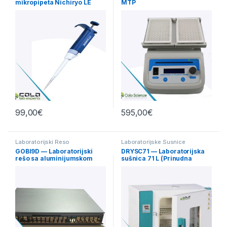
mikropipeta Nichiryo LE
MTP
(jednokanalna)
99,00
€
595,00
€
Laboratorijski Reso
Laboratorijske Susnice
GOBI9D — Laboratorijski
DRYSC71 — Laboratorijska
rešo sa aluminijumskom
sušnica 71 L (Prinudna
pločom, digitalna kontrola
konvekcija vazduha)
40×60 cm