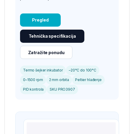
Pregled
Tehnička specifikacija
Zatražite ponudu
Termo šejker inkubator
–20°C do 100°C
0–1500 rpm
2 mm orbita
Peltier hlađenje
PID kontrola
SKU PRO3907