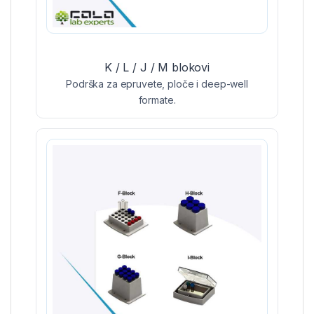
K / L / J / M blokovi
Podrška za epruvete, ploče i deep-well
formate.