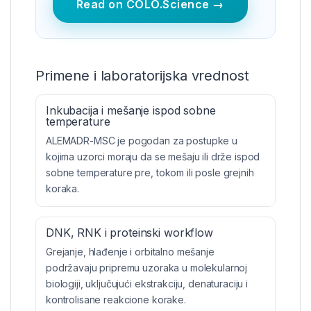
Read on COLO.Science →
Primene i laboratorijska vrednost
Inkubacija i mešanje ispod sobne
temperature
ALEMADR-MSC je pogodan za postupke u
kojima uzorci moraju da se mešaju ili drže ispod
sobne temperature pre, tokom ili posle grejnih
koraka.
DNK, RNK i proteinski workflow
Grejanje, hlađenje i orbitalno mešanje
podržavaju pripremu uzoraka u molekularnoj
biologiji, uključujući ekstrakciju, denaturaciju i
kontrolisane reakcione korake.