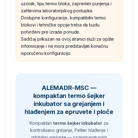
uzorak, tipu termo bloka, zapremini punjenja i
zahtevima laboratorijskog postupka.
Dostupne konfiguracije, kompatibilni termo
blokovi i tehničke opcije treba da budu
potvrđeni pre izrade ponude.
Sadržaj prikazan na ovoj stranici služi za opšte
informisanje i ne mora predstavljati konačnu
isporučenu konfiguraciju.
ALEMADR-MSC —
kompaktan termo šejker
inkubator sa grejanjem i
hlađenjem za epruvete i ploče
Kompaktan
termo šejker inkubator
za
kontrolisano grejanje, Peltier hlađenje i
orbitalno mešanje — sa temperaturnim