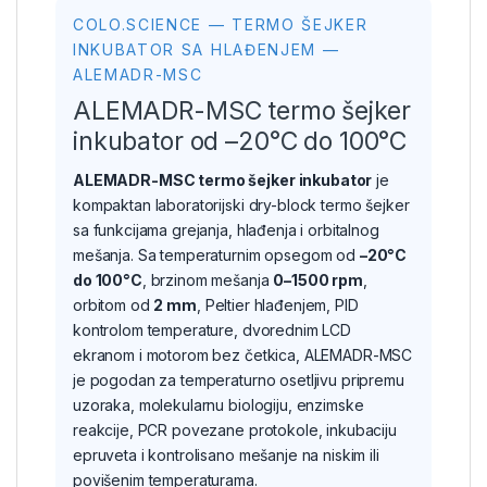
COLO.SCIENCE — TERMO ŠEJKER
INKUBATOR SA HLAĐENJEM —
ALEMADR-MSC
ALEMADR-MSC termo šejker
inkubator od –20°C do 100°C
ALEMADR-MSC termo šejker inkubator
je
kompaktan laboratorijski dry-block termo šejker
sa funkcijama grejanja, hlađenja i orbitalnog
mešanja. Sa temperaturnim opsegom od
–20°C
do 100°C
, brzinom mešanja
0–1500 rpm
,
orbitom od
2 mm
, Peltier hlađenjem, PID
kontrolom temperature, dvorednim LCD
ekranom i motorom bez četkica, ALEMADR-MSC
je pogodan za temperaturno osetljivu pripremu
uzoraka, molekularnu biologiju, enzimske
reakcije, PCR povezane protokole, inkubaciju
epruveta i kontrolisano mešanje na niskim ili
povišenim temperaturama.