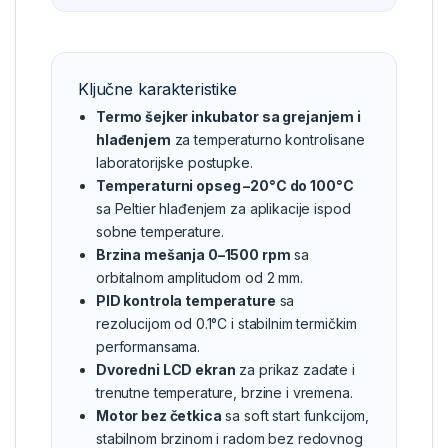
Ključne karakteristike
Termo šejker inkubator sa grejanjem i
hlađenjem
za temperaturno kontrolisane
laboratorijske postupke.
Temperaturni opseg –20°C do 100°C
sa Peltier hlađenjem za aplikacije ispod
sobne temperature.
Brzina mešanja 0–1500 rpm
sa
orbitalnom amplitudom od 2 mm.
PID kontrola temperature
sa
rezolucijom od 0.1°C i stabilnim termičkim
performansama.
Dvoredni LCD ekran
za prikaz zadate i
trenutne temperature, brzine i vremena.
Motor bez četkica
sa soft start funkcijom,
stabilnom brzinom i radom bez redovnog