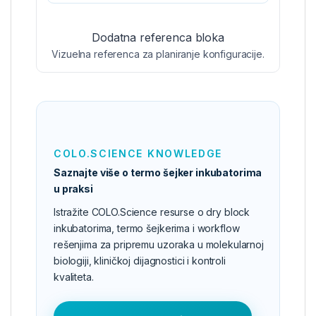
Dodatna referenca bloka
Vizuelna referenca za planiranje konfiguracije.
COLO.SCIENCE KNOWLEDGE
Saznajte više o termo šejker inkubatorima
u praksi
Istražite COLO.Science resurse o dry block
inkubatorima, termo šejkerima i workflow
rešenjima za pripremu uzoraka u molekularnoj
biologiji, kliničkoj dijagnostici i kontroli
kvaliteta.