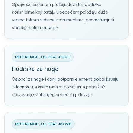
Opcije sa naslonom pružaju dodatnu podršku
korisnicima koji ostaju u sedećem položaju duže
vreme tokom rada na instrumentima, posmatranja ili
vođenja dokumentacije.
REFERENCE: LS-FEAT-FOOT
Podrška za noge
Oslonci za noge i donji potporni elementi poboljšavaju
udobnost na višim radnim pozicijama pomažući
održavanje stabilnijeg sedećeg položaja.
REFERENCE: LS-FEAT-MOVE