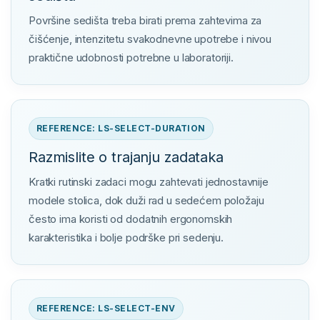
Površine sedišta treba birati prema zahtevima za
čišćenje, intenzitetu svakodnevne upotrebe i nivou
praktične udobnosti potrebne u laboratoriji.
REFERENCE: LS-SELECT-DURATION
Razmislite o trajanju zadataka
Kratki rutinski zadaci mogu zahtevati jednostavnije
modele stolica, dok duži rad u sedećem položaju
često ima koristi od dodatnih ergonomskih
karakteristika i bolje podrške pri sedenju.
REFERENCE: LS-SELECT-ENV