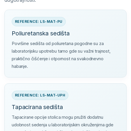
dugotrajnosti.
REFERENCE: LS-MAT-PU
Poliuretanska sedišta
Površine sedišta od poliuretana pogodne su za
laboratorijsku upotrebu tamo gde su važni trajnost,
praktično čišćenje i otpornost na svakodnevno
habanje.
REFERENCE: LS-MAT-UPH
Tapacirana sedišta
Tapacirane opcije stolica mogu pružiti dodatnu
udobnost sedenja u laboratorijskim okruženjima gde