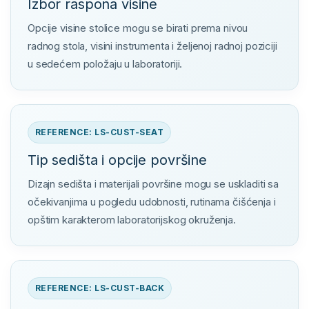
Izbor raspona visine
Opcije visine stolice mogu se birati prema nivou
radnog stola, visini instrumenta i željenoj radnoj poziciji
u sedećem položaju u laboratoriji.
REFERENCE: LS-CUST-SEAT
Tip sedišta i opcije površine
Dizajn sedišta i materijali površine mogu se uskladiti sa
očekivanjima u pogledu udobnosti, rutinama čišćenja i
opštim karakterom laboratorijskog okruženja.
REFERENCE: LS-CUST-BACK