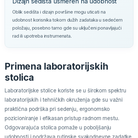
Dizajn sedišta usmeren na udobnost
Oblik sedišta i dizajn površine mogu uticati na
udobnost korisnika tokom dužih zadataka u sedećem
položaju, posebno tamo gde su uključeni ponavljajući
rad ili upotreba instrumenata.
Primena laboratorijskih
stolica
Laboratorijske stolice koriste se u širokom spektru
laboratorijskih i tehničkih okruženja gde su važni
praktična podrška pri sedenju, ergonomsko
pozicioniranje i efikasan pristup radnom mestu.
Odgovarajuća stolica pomaže u poboljšanju
udobnosti i podržava rutinske svakodnevne zadatke