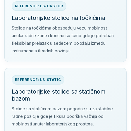
REFERENCE: LS-CASTOR
Laboratorijske stolice na točkićima
Stolice na točkićima obezbeđuju veću mobilnost
unutar radne zone i korisne su tamo gde je potreban
fleksibilan prelazak u sedećem položaju između
instrumenata ili radnih pozicija.
REFERENCE: LS-STATIC
Laboratorijske stolice sa statičnom
bazom
Stolice sa statičnom bazom pogodne su za stabilne
radne pozicije gde je fiksna podrška važnija od
mobilnosti unutar laboratorijskog prostora.