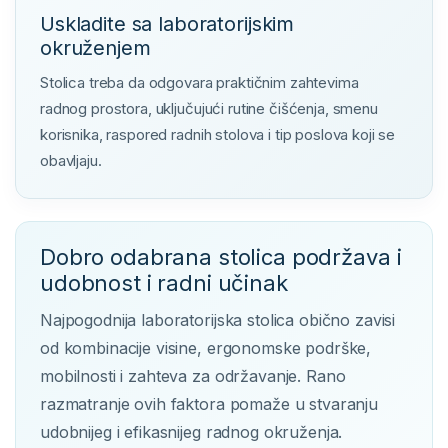
Uskladite sa laboratorijskim
okruženjem
Stolica treba da odgovara praktičnim zahtevima
radnog prostora, uključujući rutine čišćenja, smenu
korisnika, raspored radnih stolova i tip poslova koji se
obavljaju.
Dobro odabrana stolica podržava i
udobnost i radni učinak
Najpogodnija laboratorijska stolica obično zavisi
od kombinacije visine, ergonomske podrške,
mobilnosti i zahteva za održavanje. Rano
razmatranje ovih faktora pomaže u stvaranju
udobnijeg i efikasnijeg radnog okruženja.