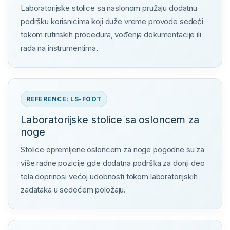
Laboratorijske stolice sa naslonom pružaju dodatnu
podršku korisnicima koji duže vreme provode sedeći
tokom rutinskih procedura, vođenja dokumentacije ili
rada na instrumentima.
REFERENCE: LS-FOOT
Laboratorijske stolice sa osloncem za
noge
Stolice opremljene osloncem za noge pogodne su za
više radne pozicije gde dodatna podrška za donji deo
tela doprinosi većoj udobnosti tokom laboratorijskih
zadataka u sedećem položaju.