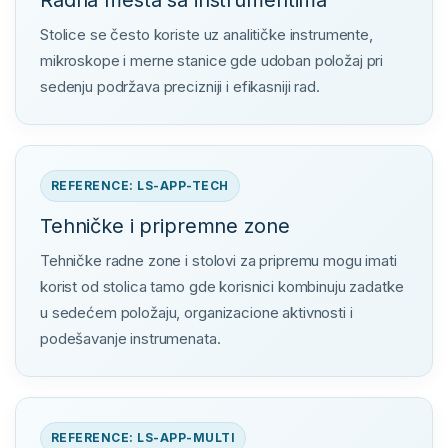
Radna mesta sa instrumentima
Stolice se često koriste uz analitičke instrumente,
mikroskope i merne stanice gde udoban položaj pri
sedenju podržava precizniji i efikasniji rad.
REFERENCE: LS-APP-TECH
Tehničke i pripremne zone
Tehničke radne zone i stolovi za pripremu mogu imati
korist od stolica tamo gde korisnici kombinuju zadatke
u sedećem položaju, organizacione aktivnosti i
podešavanje instrumenata.
REFERENCE: LS-APP-MULTI