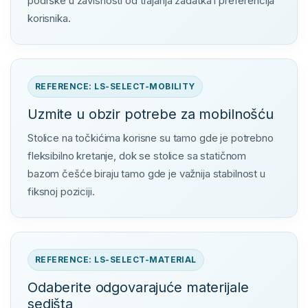
podrške u zavisnosti od trajanja zadatka i preferencija
korisnika.
REFERENCE: LS-SELECT-MOBILITY
Uzmite u obzir potrebe za mobilnošću
Stolice na točkićima korisne su tamo gde je potrebno
fleksibilno kretanje, dok se stolice sa statičnom
bazom češće biraju tamo gde je važnija stabilnost u
fiksnoj poziciji.
REFERENCE: LS-SELECT-MATERIAL
Odaberite odgovarajuće materijale
sedišta