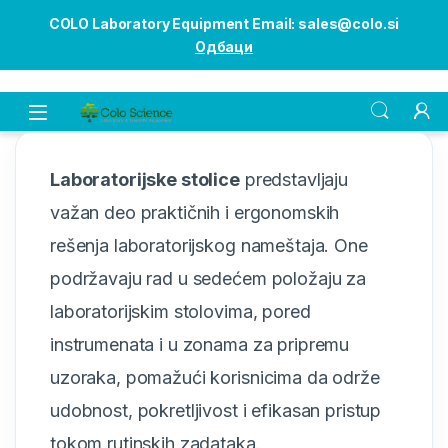
COLO Laboratory Equipment Email: sales@colo.si
Одбаци
Open
Laboratorijske stolice
predstavljaju
važan deo praktičnih i ergonomskih
rešenja laboratorijskog nameštaja. One
podržavaju rad u sedećem položaju za
laboratorijskim stolovima, pored
instrumenata i u zonama za pripremu
uzoraka, pomažući korisnicima da održe
udobnost, pokretljivost i efikasan pristup
tokom rutinskih zadataka.