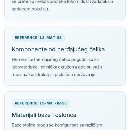
se preferira mekša podrška tokom dužih zadataka u
sedećem položaju.
REFERENCE: LS-MAT-SS
Komponente od nerđajućeg čelika
Elementi od nerđajućeg čelika pogodni su za
laboratorijska i tehnička okruženja gde su važni
robusna konstrukcija i praktično održavanje.
REFERENCE: LS-MAT-BASE
Materijali baze i oslonca
Baze stolica mogu se konfigurisati sa različitim