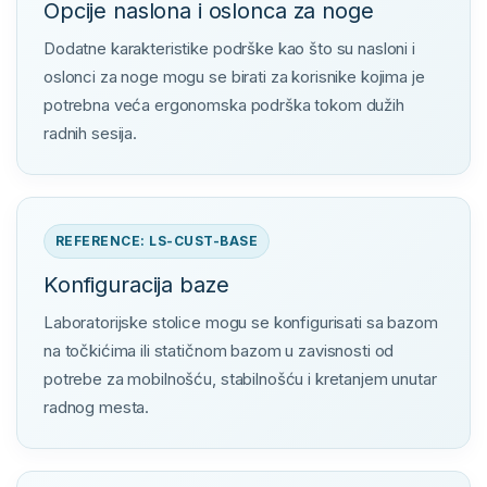
Opcije naslona i oslonca za noge
Dodatne karakteristike podrške kao što su nasloni i
oslonci za noge mogu se birati za korisnike kojima je
potrebna veća ergonomska podrška tokom dužih
radnih sesija.
REFERENCE: LS-CUST-BASE
Konfiguracija baze
Laboratorijske stolice mogu se konfigurisati sa bazom
na točkićima ili statičnom bazom u zavisnosti od
potrebe za mobilnošću, stabilnošću i kretanjem unutar
radnog mesta.