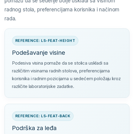
pomažu da se sedenje bolje uskladi sa visinom
radnog stola, preferencijama korisnika i načinom
rada.
REFERENCE: LS-FEAT-HEIGHT
Podešavanje visine
Podesiva visina pomaže da se stolica uskladi sa
različitim visinama radnih stolova, preferencijama
korisnika i radnim pozicijama u sedećem položaju kroz
različite laboratorijske zadatke.
REFERENCE: LS-FEAT-BACK
Podrška za leđa