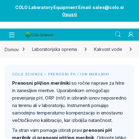
COLO Laboratory Equipment Email: sales@colo.si
Opusti
Open
Domov
Laboratorijska oprema
Kakvost vode
COLO.SCIENCE – PRENOSNI PH / ION MERILNIKI
Prenosni pH/ion merilniki
so ročne naprave za hitre
in zanesljive meritve. Uporabnikom omogočajo
preverjanje pH, ORP (mV) in izbranih ionov neposredno
na terenu ali v laboratoriju. Instrumenti ponujajo
samodejno temperaturno kompenzacijo in enostavno
večtočkovno kalibracijo, kar izboljša natančnost.
Ta stran vam pomaga izbrati pravi
prenosni pH
merilnik
ali
prenosni pH/ion merilnik
. Odprete lahko