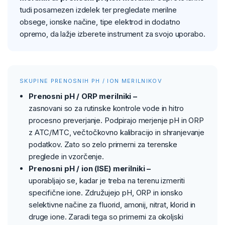
tudi posamezen izdelek ter pregledate merilne
obsege, ionske načine, tipe elektrod in dodatno
opremo, da lažje izberete instrument za svojo uporabo.
SKUPINE PRENOSNIH PH / ION MERILNIKOV
Prenosni pH / ORP merilniki –
zasnovani so za rutinske kontrole vode in hitro
procesno preverjanje. Podpirajo merjenje pH in ORP
z ATC/MTC, večtočkovno kalibracijo in shranjevanje
podatkov. Zato so zelo primerni za terenske
preglede in vzorčenje.
Prenosni pH / ion (ISE) merilniki –
uporabljajo se, kadar je treba na terenu izmeriti
specifične ione. Združujejo pH, ORP in ionsko
selektivne načine za fluorid, amonij, nitrat, klorid in
druge ione. Zaradi tega so primerni za okoljski