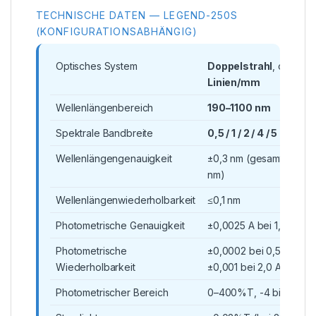
TECHNISCHE DATEN — LEGEND-250S
(KONFIGURATIONSABHÄNGIG)
Optisches System
Doppelstrahl
, optisch
Linien/mm
Wellenlängenbereich
190–1100 nm
Spektrale Bandbreite
0,5 / 1 / 2 / 4 / 5 nm
Wellenlängengenauigkeit
±0,3 nm (gesamter Berei
nm)
Wellenlängenwiederholbarkeit
≤0,1 nm
Photometrische Genauigkeit
±0,0025 A bei 1,0 Abs
Photometrische
±0,0002 bei 0,5 A / ±0,
Wiederholbarkeit
±0,001 bei 2,0 A
Photometrischer Bereich
0–400%T, -4 bis +4A,