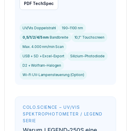
PDF TechSpec
UV/Vis Doppelstrahl
190–1100 nm
0,5/1/2/4/5 nm
Bandbreite
10,1″ Touchscreen
Max. 4.000 nm/min Scan
USB + SD + Excel-Export
Silizium-Photodiode
D2 + Wolfram-Halogen
Wi-Fi UV-Lampensteuerung (Option)
COLO.SCIENCE – UV/VIS
SPEKTROPHOTOMETER / LEGEND
SERIE
Warum LEGEND-250S eine