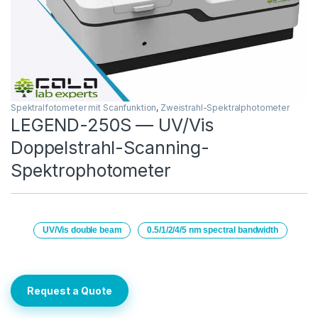
Spektralfotometer mit Scanfunktion
,
Zweistrahl-Spektralphotometer
LEGEND-250S — UV/Vis
Doppelstrahl-Scanning-
Spektrophotometer
UV/Vis double beam
0.5/1/2/4/5 nm spectral bandwidth
Request a Quote