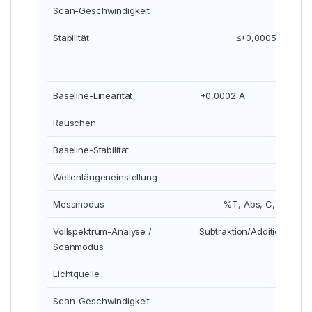
Scan-Geschwindigkeit
Stabilität
≤±0,0005 A/h bei
Baseline-Linearität
±0,0002 A
—
Rauschen
Baseline-Stabilität
Wellenlängeneinstellung
Messmodus
%T, Abs, C, E; Photo
Vollspektrum-Analyse /
Subtraktion/Additionen, 
Scanmodus
Lichtquelle
De
Scan-Geschwindigkeit