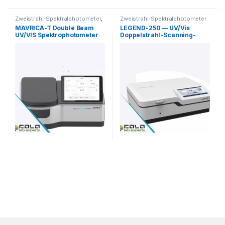
Zweistrahl-Spektralphotometer
,
Zweistrahl-Spektralphotometer
Spektralfotometer mit
MAVRICA-T Double Beam
LEGEND-250 — UV/Vis
Scanfunktion
UV/VIS Spektrophotometer
Doppelstrahl-Scanning-
Spektrophotometer