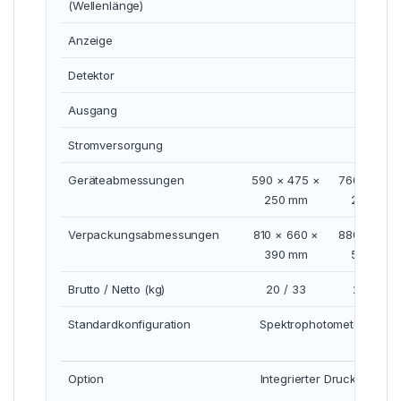
(Wellenlänge)
Anzeige
10,1″
Detektor
Ausgang
U
Stromversorgung
Geräteabmessungen
590 × 475 ×
760 × 560 
250 mm
280 mm
Verpackungsabmessungen
810 × 660 ×
880 × 690 
390 mm
520 mm
Brutto / Netto (kg)
20 / 33
28 / 47
Standardkonfiguration
Spektrophotometer, Netzka
Option
Integrierter Drucker, pro