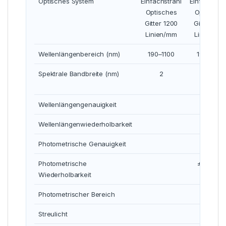
Optisches System
Einfachstrahl
Einfachstra
Optisches
Optisches
Gitter 1200
Gitter 120
Linien/mm
Linien/mm
Wellenlängenbereich (nm)
190–1100
190–1100
Spektrale Bandbreite (nm)
2
1
Wellenlängengenauigkeit
±0,3 
Wellenlängenwiederholbarkeit
Photometrische Genauigkeit
Photometrische
±0,0002 b
Wiederholbarkeit
Photometrischer Bereich
0–
Streulicht