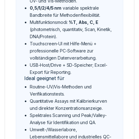
UV- und Vis-Methoden.
0,5/1/2/4/5 nm
variable spektrale
Bandbreite für Methodenflexibilität.
Multifunktionsmodi:
%T, Abs, C, E
(photometrisch, quantitativ, Scan, Kinetik,
DNA/Protein).
Touchscreen-UI mit Hilfe-Menü +
professionelle PC-Software zur
vollständigen Datenverarbeitung.
USB-Host/Drive + SD-Speicher; Excel-
Export für Reporting.
Ideal geeignet für
Routine-UV/Vis-Methoden und
Verifikationstests.
Quantitative Assays mit Kalibrierkurven
und direkter Konzentrationsanzeige.
Spektrales Scanning und Peak/Valley-
Analyse für Identifikation und QA.
Umwelt-/Wasserlabore,
Lebensmittellabore und industrielles QC-