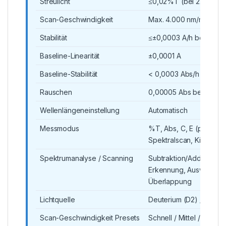
Streulicht
≤0,02%T (bei 220 nm)
Scan-Geschwindigkeit
Max. 4.000 nm/min
Stabilität
≤±0,0003 A/h bei 500 
Baseline-Linearität
±0,0001 A
Baseline-Stabilität
< 0,0003 Abs/h
Rauschen
0,00005 Abs bei 700 
Wellenlängeneinstellung
Automatisch
Messmodus
%T, Abs, C, E (photometr
Spektralscan, Kinetik, 
Spektrumanalyse / Scanning
Subtraktion/Additionen,
Erkennung, Auswahl, Pe
Überlappung
Lichtquelle
Deuterium (D2) / Wolf
Scan-Geschwindigkeit Presets
Schnell / Mittel / Langs