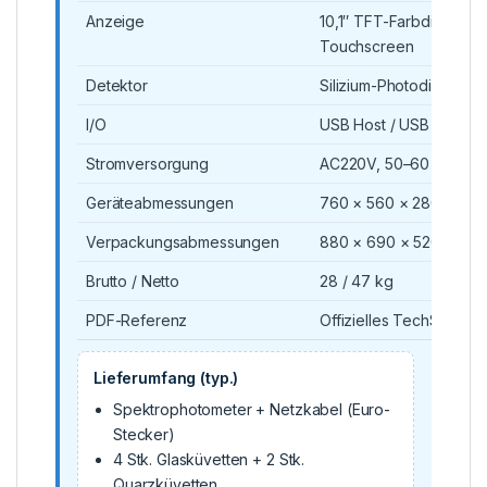
Anzeige
10,1″ TFT-Farbdisplay, k
Touchscreen
Detektor
Silizium-Photodiode
I/O
USB Host / USB Drive /
Stromversorgung
AC220V, 50–60 Hz, 10
Geräteabmessungen
760 × 560 × 280 mm
Verpackungsabmessungen
880 × 690 × 520 mm
Brutto / Netto
28 / 47 kg
PDF-Referenz
Offizielles TechSpec ö
Lieferumfang (typ.)
Spektrophotometer + Netzkabel (Euro-
Stecker)
4 Stk. Glasküvetten + 2 Stk.
Quarzküvetten