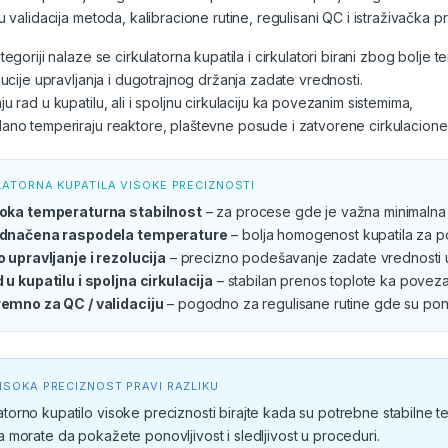
u validacija metoda, kalibracione rutine, regulisani QC i istraživačka 
tegoriji nalaze se cirkulatorna kupatila i cirkulatori birani zbog bolj
lucije upravljanja i dugotrajnog držanja zadate vrednosti.
u rad u kupatilu, ali i spoljnu cirkulaciju ka povezanim sistemima,
no temperiraju reaktore, plaštevne posude i zatvorene cirkulacione 
LATORNA KUPATILA VISOKE PRECIZNOSTI
oka temperaturna stabilnost
– za procese gde je važna minimalna 
dnačena raspodela temperature
– bolja homogenost kupatila za p
o upravljanje i rezolucija
– precizno podešavanje zadate vrednosti u
 u kupatilu i spoljna cirkulacija
– stabilan prenos toplote ka poveza
emno za QC / validaciju
– pogodno za regulisane rutine gde su pono
ISOKA PRECIZNOST PRAVI RAZLIKU
atorno kupatilo visoke preciznosti birajte kada su potrebne stabilne t
da morate da pokažete ponovljivost i sledljivost u proceduri.