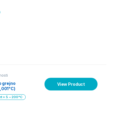
nosti
 grejno
View Product
0,001°C)
t + 5 ~ 200°C