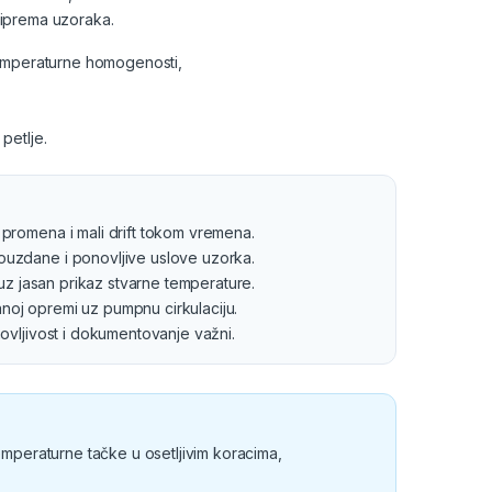
priprema uzoraka.
e temperaturne homogenosti,
petlje.
promena i mali drift tokom vremena.
ouzdane i ponovljive uslove uzorka.
z jasan prikaz stvarne temperature.
noj opremi uz pumpnu cirkulaciju.
vljivost i dokumentovanje važni.
emperaturne tačke u osetljivim koracima,