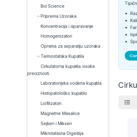
Tipičn
Bio Science
Raz
Priprema Uzoraka
Kal
Koncentracija i isparavanje
Far
Isp
Homogenizatori
Spo
Oprema za separatiju uzoraka
Con
Termostatska Kupatila
Cirkulatorna kupatila visoke
preciznosti
Cirku
Laboratorijska vodena kupatila
Histopatološko kupatilo
Liofilizatori
Magnetne Mesalice
Sejkeri i Mikseri
Mikrotalasna Digestija