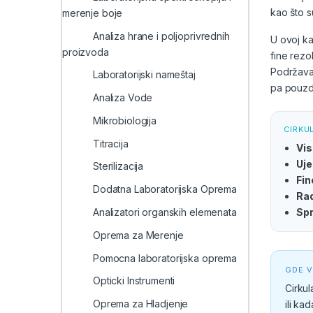
kao što s
merenje boje
Analiza hrane i poljoprivrednih
U ovoj ka
proizvoda
fine rezo
Podržavaj
Laboratorijski nameštaj
pa pouzda
Analiza Vode
Mikrobiologija
CIRKU
Titracija
Vis
Uje
Sterilizacija
Fin
Dodatna Laboratorijska Oprema
Rad
Spr
Analizatori organskih elemenata
Oprema za Merenje
Pomocna laboratorijska oprema
GDE V
Opticki Instrumenti
Cirkul
Oprema za Hladjenje
ili ka