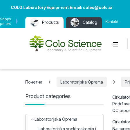
COLO Laboratory Equipment Email: sales@colo.si
 Shops
Kontakt
Products
Catalog
ipment
P
Open
Почетна
Laboratorijska Oprema
Pr
Product categories
Cirkulato
Podržavaj
QC proce
Laboratorijska Oprema
Cirkulato
Namenjena
Laboratorijska spektroskopija i