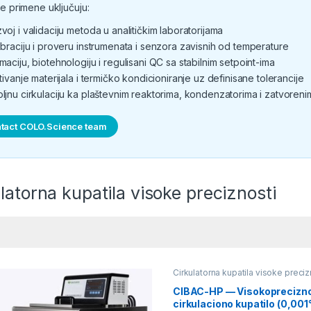
e primene uključuju:
voj i validaciju metoda u analitičkim laboratorijama
ibraciju i proveru instrumenata i senzora zavisnih od temperature
maciju, biotehnologiju i regulisani QC sa stabilnim setpoint-ima
itivanje materijala i termičko kondicioniranje uz definisane tolerancije
ljnu cirkulaciju ka plaštevnim reaktorima, kondenzatorima i zatvoreni
tact COLO.Science team
latorna kupatila visoke preciznosti
Cirkulatorna kupatila visoke preciz
CIBAC-HP — Visokoprecizno
cirkulaciono kupatilo (0,001