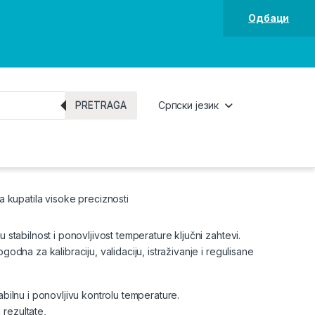
Одбаци
PRETRAGA
Српски језик
a kupatila visoke preciznosti
 stabilnost i ponovljivost temperature ključni zahtevi.
odna za kalibraciju, validaciju, istraživanje i regulisane
abilnu i ponovljivu kontrolu temperature.
rezultate,