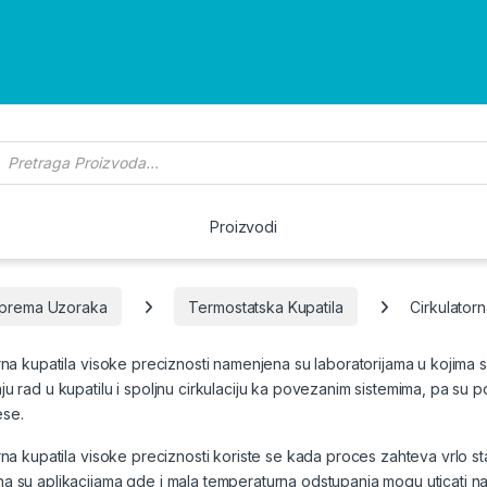
roducts search
Proizvodi
iprema Uzoraka
Termostatska Kupatila
Cirkulatorn
rna kupatila visoke preciznosti namenjena su laboratorijama u kojima su
u rad u kupatilu i spoljnu cirkulaciju ka povezanim sistemima, pa su pog
se.
rna kupatila visoke preciznosti koriste se kada proces zahteva vrlo st
 su aplikacijama gde i mala temperaturna odstupanja mogu uticati na 