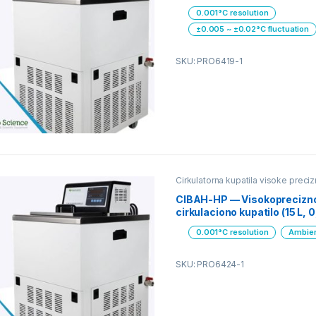
0.001°C resolution
±0.005 ~ ±0.02°C fluctuation
SKU: PRO6419-1
Cirkulatorna kupatila visoke preciz
CIBAH-HP — Visokoprecizno
cirkulaciono kupatilo (15 L, 
0.001°C resolution
Ambien
SKU: PRO6424-1