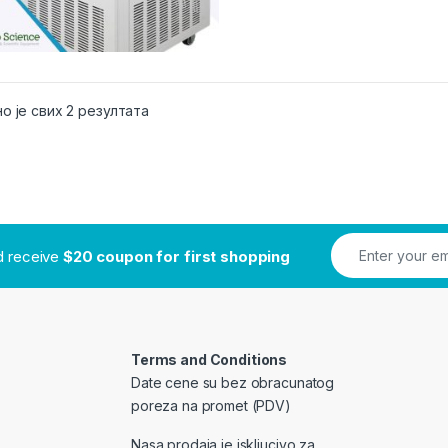
о је свих 2 резултата
nd receive
$20 coupon for first shopping
Terms and Conditions
Date cene su bez obracunatog
poreza na promet (PDV)
Nasa prodaja je iskljucivo za