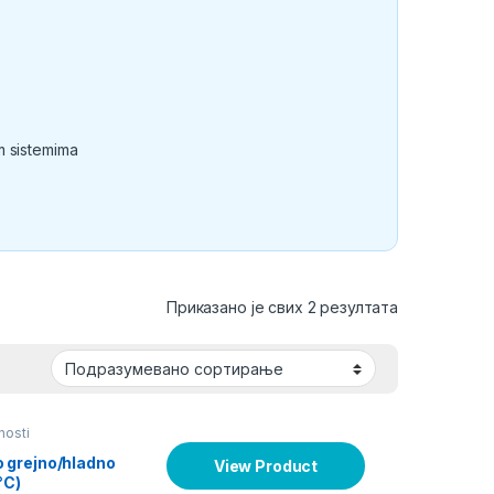
m sistemima
Приказано је свих 2 резултата
nosti
 grejno/hladno
View Product
°C)