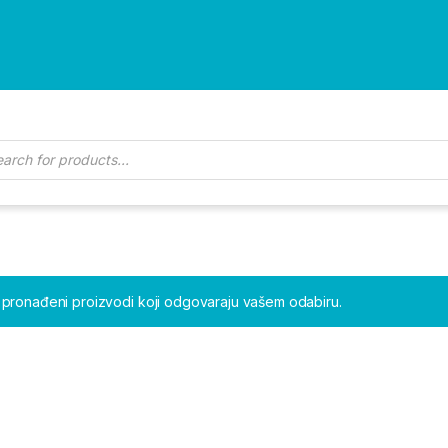
ducts search
 pronađeni proizvodi koji odgovaraju vašem odabiru.