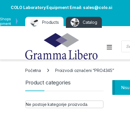
COLO Laboratory Equipment Email: sales@colo.si
 Shops
Products
Catalog
ipment
Pro
Open
Početna
Proizvodi označeni “PRO4345”
Product categories
Nisu
Ne postoje kategorije proizvoda.