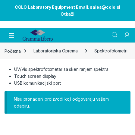
COLO Laboratory Equipment Email: sales@colo.si
Otkaži
Open
Početna
Laboratorijska Oprema
Spektrofotometri
UV/Vis spektrofotometar sa skeniranjem spektra
Touch screen display
USB komunikacijski port
Nisu pronađeni proizvodi koji odgovaraju vašem
odabiru.